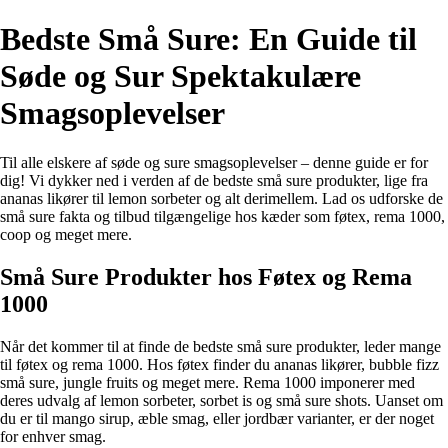
Bedste Små Sure: En Guide til
Søde og Sur Spektakulære
Smagsoplevelser
Til alle elskere af søde og sure smagsoplevelser – denne guide er for
dig! Vi dykker ned i verden af de bedste små sure produkter, lige fra
ananas likører til lemon sorbeter og alt derimellem. Lad os udforske de
små sure fakta og tilbud tilgængelige hos kæder som føtex, rema 1000,
coop og meget mere.
Små Sure Produkter hos Føtex og Rema
1000
Når det kommer til at finde de bedste små sure produkter, leder mange
til føtex og rema 1000. Hos føtex finder du ananas likører, bubble fizz
små sure, jungle fruits og meget mere. Rema 1000 imponerer med
deres udvalg af lemon sorbeter, sorbet is og små sure shots. Uanset om
du er til mango sirup, æble smag, eller jordbær varianter, er der noget
for enhver smag.