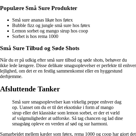
Populære Små Sure Produkter
Små sure ananas likør hos føtex
Bubble fizz og jungle små sure hos føtex
Lemon sorbet og mango sirup hos coop
Sorbet is hos rema 1000
Små Sure Tilbud og Søde Shots
Når du er på udkig efter små sure tilbud og søde shots, behøver du
ikke lede længere. Disse delikate smagsoplevelser er perfekte til enhver
lejlighed, om det er en festlig sammenkomst eller en hyggestund
derhjemme.
Afsluttende Tanker
Små sure smagsoplevelser kan virkelig peppe enhver dag
op. Uanset om du er til det eksotiske i form af mango
sirup eller det klassiske som lemon sorbet, er der et væld
af valgmuligheder at udforske. Så tag chancen og lad dine
smagsløg opleve en verden af sød og sur harmoni.
Samarbejdet mellem kæder som føtex, rema 1000 og coop har gjort det