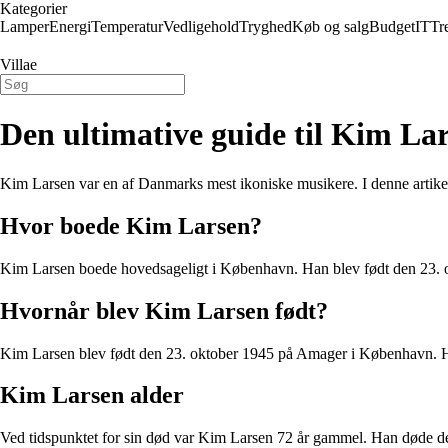
Kategorier
Lamper
Energi
Temperatur
Vedligehold
Tryghed
Køb og salg
Budget
IT
Tr
Villae
Den ultimative guide til Kim La
Kim Larsen var en af Danmarks mest ikoniske musikere. I denne artikel
Hvor boede Kim Larsen?
Kim Larsen boede hovedsageligt i København. Han blev født den 23. okt
Hvornår blev Kim Larsen født?
Kim Larsen blev født den 23. oktober 1945 på Amager i København. Han 
Kim Larsen alder
Ved tidspunktet for sin død var Kim Larsen 72 år gammel. Han døde den