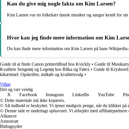
Kan du give mig nogle fakta om Kim Larsen?
Kim Larsen var en folkekær dansk musiker og sanger kendt for sin
Hvor kan jeg finde mere information om Kim Lars
Du kan finde mere information om Kim Larsen på hans Wikipedia-side. 
Guide til at finde Canon printertilbud hos Kvickly
•
Guide til Musikar
Kvalitets Sengetøj og Legetøj hos Bilka og Føtex
•
Guide til Krydsord:
kikærtmel: Opskrifter, indkøb og kvalitetsvalg
•
Villae
Del og vær venlig
X
Facebook
Instagram
LinkedIn
YouTube
Pin
© Dette materiale må ikke kopieres.
© Alt indhold er beskyttet. Vi tjener muligvis penge, når du klikker på e
© Denne side er underlagt ophavsret. Vi arbejder med affiliatepartnere 
Alliancer
Annoncør
Bidragsyder