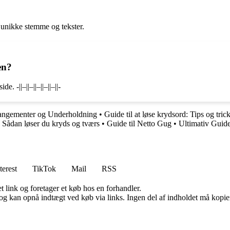
 unikke stemme og tekster.
en?
-||–||–||–||–||–||-
rangementer og Underholdning
•
Guide til at løse krydsord: Tips og tri
 Sådan løser du kryds og tværs
•
Guide til Netto Gug
•
Ultimativ Guide
terest
TikTok
Mail
RSS
t link og foretager et køb hos en forhandler.
og kan opnå indtægt ved køb via links. Ingen del af indholdet må kopiere