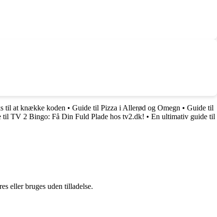
cks til at knække koden
•
Guide til Pizza i Allerød og Omegn
•
Guide til
 til TV 2 Bingo: Få Din Fuld Plade hos tv2.dk!
•
En ultimativ guide til
s eller bruges uden tilladelse.