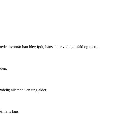
oede, hvornår han blev født, hans alder ved dødsfald og mere.
aden.
elig allerede i en ung alder.
å hans fans.