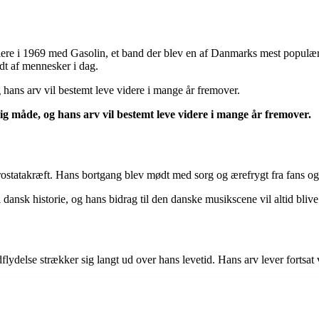
iere i 1969 med Gasolin, et band der blev en af Danmarks mest populær
ydt af mennesker i dag.
 hans arv vil bestemt leve videre i mange år fremover.
ig måde, og hans arv vil bestemt leve videre i mange år fremover.
tatakræft. Hans bortgang blev mødt med sorg og ærefrygt fra fans og k
dansk historie, og hans bidrag til den danske musikscene vil altid blive
lydelse strækker sig langt ud over hans levetid. Hans arv lever fortsat 