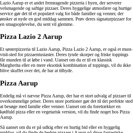
Lazio Aarup er et andet fremragende pizzeria i byen, der serverer
velsmagende og saftige pizzaer. Deres hyggelige atmosfære og hurtige
service gør det til et populært valg for både familier og venner, der
ønsker at nyde en god middag sammen. Prøv deres signaturpizzaer for
en smagsoplevelse, du sent vil glemme.
Pizza Lazio 2 Aarup
Et søsterpizzeria til Lazio Aarup, Pizza Lazio 2 Aarup, er også et must-
visit-sted for pizzaentusiaster. Deres tynde skorper og friske toppings
får munden til at løbe i vand. Uanset om du er til en klassisk
Margherita eller en mere eksotisk kombination af toppings, vil du ikke
blive skuffet over det, de har at tilbyde.
Pizza Aarup
Endelig må vi nævne Pizza Aarup, der har et stort udvalg af pizzaer til
overkommelige priser. Deres store portioner gør det til det perfekte sted
at besøge med familie eller venner. Uanset om du foretrækker en
kødfuld pizza eller en vegetarisk version, vil du finde noget hos Pizza
Aarup.
Så uanset om du er på udkig efter en hurtig bid eller en hyggelig
middag, vil du finde de bedste pizzaer i Aarup på disse fantastiske