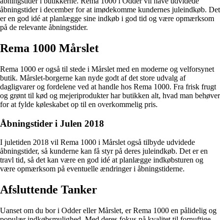
åbningstider i butikkerne. Rema 1000 i Odder vil have udvidede
åbningstider i december for at imødekomme kundernes juleindkøb. Det
er en god idé at planlægge sine indkøb i god tid og være opmærksom
på de relevante åbningstider.
Rema 1000 Mårslet
Rema 1000 er også til stede i Mårslet med en moderne og velforsynet
butik. Mårslet-borgerne kan nyde godt af det store udvalg af
dagligvarer og fordelene ved at handle hos Rema 1000. Fra frisk frugt
og grønt til kød og mejeriprodukter har butikken alt, hvad man behøver
for at fylde køleskabet op til en overkommelig pris.
Åbningstider i Julen 2018
I juletiden 2018 vil Rema 1000 i Mårslet også tilbyde udvidede
åbningstider, så kunderne kan få styr på deres juleindkøb. Det er en
travl tid, så det kan være en god idé at planlægge indkøbsturen og
være opmærksom på eventuelle ændringer i åbningstiderne.
Afsluttende Tanker
Uanset om du bor i Odder eller Mårslet, er Rema 1000 en pålidelig og
populær indkøbsmulighed. Med deres fokus på kvalitet til fornuftige