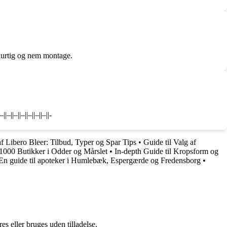
 hurtig og nem montage.
||–||–||–||–||–||-
af Libero Bleer: Tilbud, Typer og Spar Tips
•
Guide til Valg af
1000 Butikker i Odder og Mårslet
•
In-depth Guide til Kropsform og
En guide til apoteker i Humlebæk, Espergærde og Fredensborg
•
s eller bruges uden tilladelse.