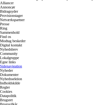
Alliancer
Annoncør
Bidragsyder
Provisionstager
Netværkspartner
Presse
Ring
Sammenhold
Find os
Modtag beskeder
Digital kontakt
Nyhedsbrev
Community
Lokalgruppe
Egne links
Sidenavigation
Nyheder
Dokumenter
Nyhedssektion
Indholdskilde
Regler
Cookies
Datapolitik
Brugsret
Brugsvilkår