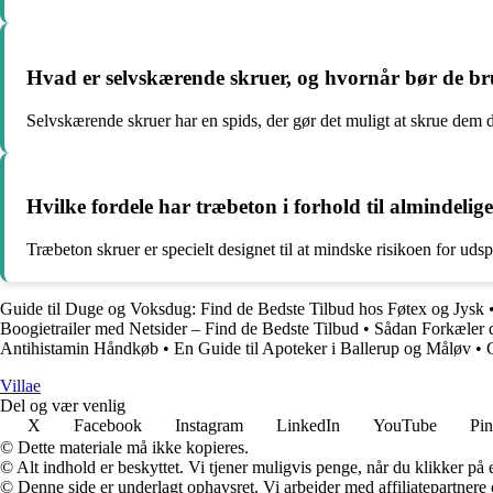
Hvad er selvskærende skruer, og hvornår bør de br
Selvskærende skruer har en spids, der gør det muligt at skrue dem 
Hvilke fordele har træbeton i forhold til almindelig
Træbeton skruer er specielt designet til at mindske risikoen for udspri
Guide til Duge og Voksdug: Find de Bedste Tilbud hos Føtex og Jysk
Boogietrailer med Netsider – Find de Bedste Tilbud
•
Sådan Forkæler 
Antihistamin Håndkøb
•
En Guide til Apoteker i Ballerup og Måløv
•
Villae
Del og vær venlig
X
Facebook
Instagram
LinkedIn
YouTube
Pin
© Dette materiale må ikke kopieres.
© Alt indhold er beskyttet. Vi tjener muligvis penge, når du klikker på e
© Denne side er underlagt ophavsret. Vi arbejder med affiliatepartnere 