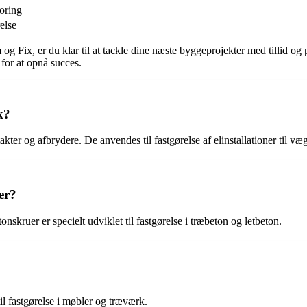
oring
else
g Fix, er du klar til at tackle dine næste byggeprojekter med tillid og
d for at opnå succes.
k?
akter og afbrydere. De anvendes til fastgørelse af elinstallationer til væ
er?
nskruer er specielt udviklet til fastgørelse i træbeton og letbeton.
il fastgørelse i møbler og træværk.