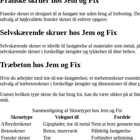
Franske skruer hos Jem og Fix
Franske skruer er designet til at fastgøre træ uden brug af forboring. De
udvalg af højkvalitets franske skruer til enhver opgave.
Selvskærende skruer hos Jem og Fix
Selvskærende skruer er ideelle til fastgørelse af materialer som metal,
selvskærende skruer i forskellige længder og tykkelser til dine behov.
Træbeton hos Jem og Fix
Hvis du arbejder med træ-til-træ-fastgørelser, er træbetonskruer essent
udvalg af træbetonskruer i forskellige længder og dimensioner til dine p
Uanset hvilken type skrue du har brug for, kan du være sikker på at fin
små.
Sammenligning af Skruetyper hos Jem og Fix
Skruetype
Velegnet til
Fordele
Afbryderskruer
Gipsplader, træ til metal
Nem at bore gennem mat
Betonskruer
Beton, mureværk
Pålidelig fastgørelse
Franske skruer
Træ
Forhindrer splintning