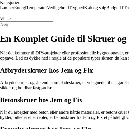
Kategorier
Lamper
Energi
Temperatur
Vedligehold
Tryghed
Køb og salg
Budget
IT
Tr
Villae
En Komplet Guide til Skruer og 
Når det kommer til DIY-projekter eller professionelle byggeopgaver, er d
opgave. Lad os dykke ned i nogle af de populære typer skruer, du kan 
Afbryderskruer hos Jem og Fix
Afbryderskruer, også kendt som pladeskruer, er velegnede til fastgørelse
sikker og holdbar fastgørelse.
Betonskruer hos Jem og Fix
Når du arbejder med beton eller andre hårde materialer, er betonskruer 
hylder, billeder eller reoler, er betonskruer fra Jem og Fix et pålideligt v