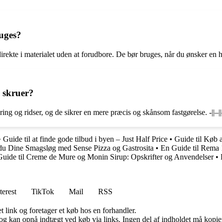
uges?
direkte i materialet uden at forudbore. De bør bruges, når du ønsker en
e skruer?
ng og ridser, og de sikrer en mere præcis og skånsom fastgørelse. -||–||–||–
•
Guide til at finde gode tilbud i byen – Just Half Price
•
Guide til Køb 
du Dine Smagsløg med Sense Pizza og Gastrosita
•
En Guide til Rema 
Guide til Creme de Mure og Monin Sirup: Opskrifter og Anvendelser
•
terest
TikTok
Mail
RSS
t link og foretager et køb hos en forhandler.
og kan opnå indtægt ved køb via links. Ingen del af indholdet må kopiere