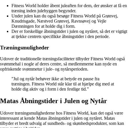
Fitness World holder åbent juleaften for dem, der ønsker at få en
træning inden julehyggen begynder.
Under julen kan du også besøge Fitness World på Grønvej,
Knudrisgade, Næstved Grønvej, Ravnsøvej og Vejle
Dæmningen for at holde dig i form.
Der er forskellige åbningstider i julen og nytåret, så det er vigtigt
at tjekke centrets specifikke åbningstider i den periode.
Træningsmuligheder
Udover de traditionelle træningsfaciliteter tilbyder Fitness World også
svømmehal i nogle af deres centre, så medlemmerne kan nyde en
opfriskende svømmetur i jule- og nytårsperioden.
”Jul og nytår behøver ikke at betyde en pause fra
træningen. Fitness World står klar til at hjælpe dig med at
holde dig aktiv og i form i den festlige tid.”
Matas Åbningstider i Julen og Nytår
Udover træningsmulighederne hos Fitness World, kan det også være
interessant at kende Matas åbningstider i julen og nytåret. Matas
tilbyder et bredt udvalg af sundheds- og skønhedsprodukter, som kan