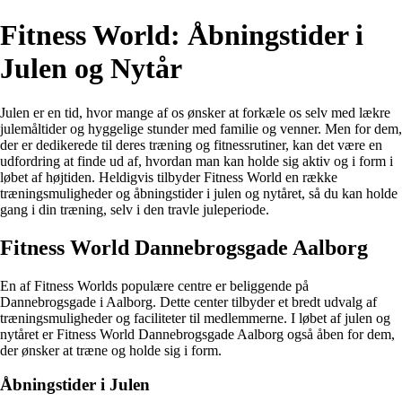
Fitness World: Åbningstider i
Julen og Nytår
Julen er en tid, hvor mange af os ønsker at forkæle os selv med lækre
julemåltider og hyggelige stunder med familie og venner. Men for dem,
der er dedikerede til deres træning og fitnessrutiner, kan det være en
udfordring at finde ud af, hvordan man kan holde sig aktiv og i form i
løbet af højtiden. Heldigvis tilbyder Fitness World en række
træningsmuligheder og åbningstider i julen og nytåret, så du kan holde
gang i din træning, selv i den travle juleperiode.
Fitness World Dannebrogsgade Aalborg
En af Fitness Worlds populære centre er beliggende på
Dannebrogsgade i Aalborg. Dette center tilbyder et bredt udvalg af
træningsmuligheder og faciliteter til medlemmerne. I løbet af julen og
nytåret er Fitness World Dannebrogsgade Aalborg også åben for dem,
der ønsker at træne og holde sig i form.
Åbningstider i Julen