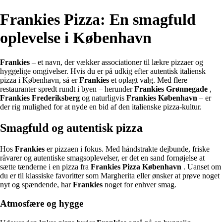
Frankies Pizza: En smagfuld
oplevelse i København
Frankies
– et navn, der vækker associationer til lækre pizzaer og
hyggelige omgivelser. Hvis du er på udkig efter autentisk italiensk
pizza i København, så er
Frankies
et oplagt valg. Med flere
restauranter spredt rundt i byen – herunder
Frankies Grønnegade
,
Frankies Frederiksberg
og naturligvis
Frankies København
– er
der rig mulighed for at nyde en bid af den italienske pizza-kultur.
Smagfuld og autentisk pizza
Hos
Frankies
er pizzaen i fokus. Med håndstrakte dejbunde, friske
råvarer og autentiske smagsoplevelser, er det en sand fornøjelse at
sætte tænderne i en pizza fra
Frankies Pizza København
. Uanset om
du er til klassiske favoritter som Margherita eller ønsker at prøve noget
nyt og spændende, har
Frankies
noget for enhver smag.
Atmosfære og hygge