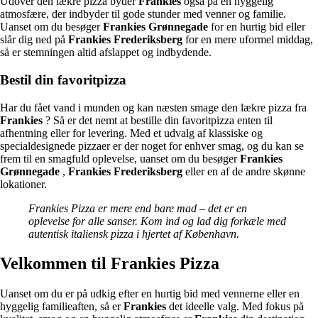
Udover den lækre pizza byder
Frankies
også på en hyggelig
atmosfære, der indbyder til gode stunder med venner og familie.
Uanset om du besøger
Frankies Grønnegade
for en hurtig bid eller
slår dig ned på
Frankies Frederiksberg
for en mere uformel middag,
så er stemningen altid afslappet og indbydende.
Bestil din favoritpizza
Har du fået vand i munden og kan næsten smage den lækre pizza fra
Frankies
? Så er det nemt at bestille din favoritpizza enten til
afhentning eller for levering. Med et udvalg af klassiske og
specialdesignede pizzaer er der noget for enhver smag, og du kan se
frem til en smagfuld oplevelse, uanset om du besøger
Frankies
Grønnegade
,
Frankies Frederiksberg
eller en af de andre skønne
lokationer.
Frankies Pizza er mere end bare mad – det er en
oplevelse for alle sanser. Kom ind og lad dig forkæle med
autentisk italiensk pizza i hjertet af København.
Velkommen til Frankies Pizza
Uanset om du er på udkig efter en hurtig bid med vennerne eller en
hyggelig familieaften, så er
Frankies
det ideelle valg. Med fokus på