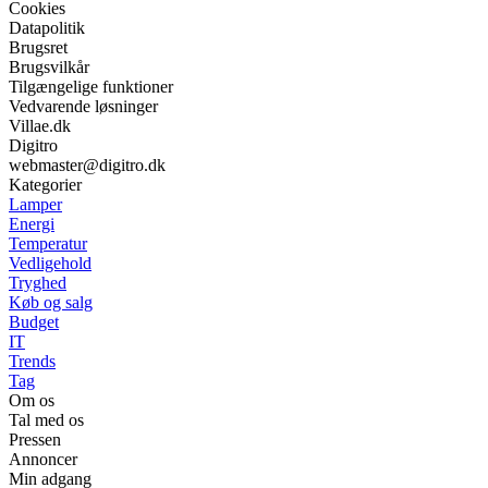
Cookies
Datapolitik
Brugsret
Brugsvilkår
Tilgængelige funktioner
Vedvarende løsninger
Villae.dk
Digitro
webmaster@digitro.dk
Kategorier
Lamper
Energi
Temperatur
Vedligehold
Tryghed
Køb og salg
Budget
IT
Trends
Tag
Om os
Tal med os
Pressen
Annoncer
Min adgang