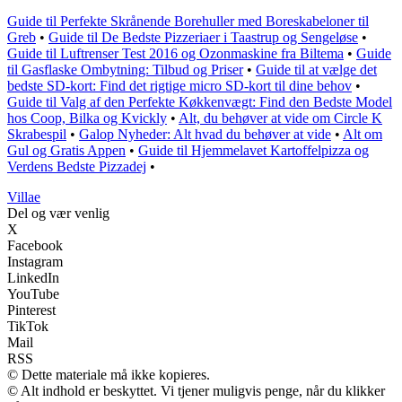
Guide til Perfekte Skrånende Borehuller med Boreskabeloner til
Greb
•
Guide til De Bedste Pizzeriaer i Taastrup og Sengeløse
•
Guide til Luftrenser Test 2016 og Ozonmaskine fra Biltema
•
Guide
til Gasflaske Ombytning: Tilbud og Priser
•
Guide til at vælge det
bedste SD-kort: Find det rigtige micro SD-kort til dine behov
•
Guide til Valg af den Perfekte Køkkenvægt: Find den Bedste Model
hos Coop, Bilka og Kvickly
•
Alt, du behøver at vide om Circle K
Skrabespil
•
Galop Nyheder: Alt hvad du behøver at vide
•
Alt om
Gul og Gratis Appen
•
Guide til Hjemmelavet Kartoffelpizza og
Verdens Bedste Pizzadej
•
Villae
Del og vær venlig
X
Facebook
Instagram
LinkedIn
YouTube
Pinterest
TikTok
Mail
RSS
© Dette materiale må ikke kopieres.
© Alt indhold er beskyttet. Vi tjener muligvis penge, når du klikker