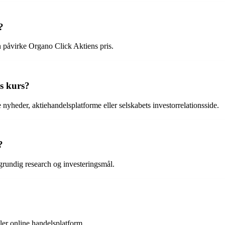
?
 påvirke Organo Click Aktiens pris.
s kurs?
yheder, aktiehandelsplatforme eller selskabets investorrelationsside.
?
grundig research og investeringsmål.
er online handelsplatform.