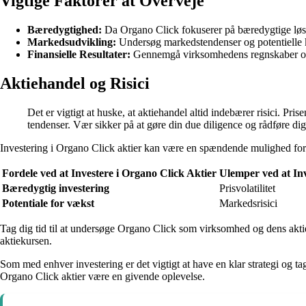
Vigtige Faktorer at Overveje
Bæredygtighed:
Da Organo Click fokuserer på bæredygtige løsn
Markedsudvikling:
Undersøg markedstendenser og potentielle 
Finansielle Resultater:
Gennemgå virksomhedens regnskaber og
Aktiehandel og Risici
Det er vigtigt at huske, at aktiehandel altid indebærer risici. P
tendenser. Vær sikker på at gøre din due diligence og rådføre di
Investering i Organo Click aktier kan være en spændende mulighed for i
Fordele ved at Investere i Organo Click Aktier
Ulemper ved at Inv
Bæredygtig investering
Prisvolatilitet
Potentiale for vækst
Markedsrisici
Tag dig tid til at undersøge Organo Click som virksomhed og dens akt
aktiekursen.
Som med enhver investering er det vigtigt at have en klar strategi og t
Organo Click aktier være en givende oplevelse.