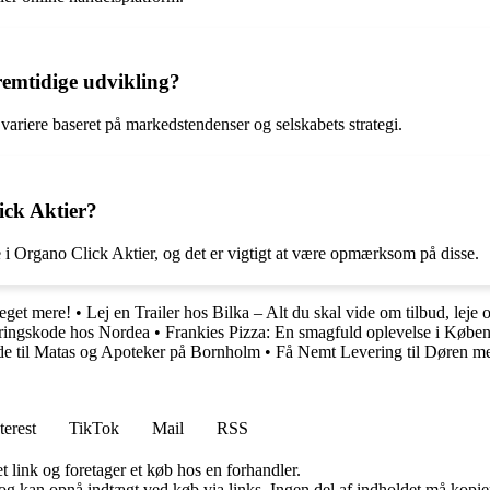
remtidige udvikling?
variere baseret på markedstendenser og selskabets strategi.
ick Aktier?
e i Organo Click Aktier, og det er vigtigt at være opmærksom på disse.
eget mere!
•
Lej en Trailer hos Bilka – Alt du skal vide om tilbud, leje og
eringskode hos Nordea
•
Frankies Pizza: En smagfuld oplevelse i Købe
e til Matas og Apoteker på Bornholm
•
Få Nemt Levering til Døren me
terest
TikTok
Mail
RSS
t link og foretager et køb hos en forhandler.
og kan opnå indtægt ved køb via links. Ingen del af indholdet må kopiere