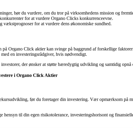
inger, bør du vurdere, om du tror på virksomhedens mission og fremtid
konkurrenter for at vurdere Organo Clicks konkurrenceevne.
 vækstprognoser for at vurdere dens økonomiske sundhed.
risen på Organo Click aktier kan svinge på baggrund af forskellige fakt
g med en investeringsrådgiver, hvis nødvendigt.
nvestorer, der ønsker at støtte bæredygtig udvikling og samtidig opnå e
estere i Organo Click Aktier
iekursudvikling, før du foretager din investering. Vær opmærksom på m
age hensyn til din egen risikotolerance, investeringshorisont og finansi