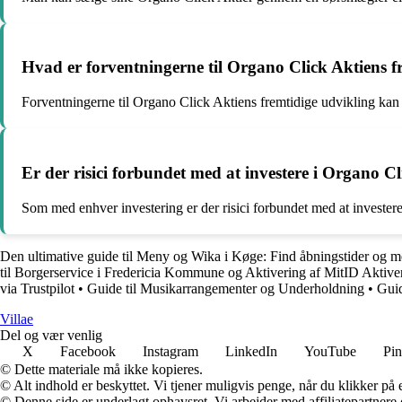
Hvad er forventningerne til Organo Click Aktiens f
Forventningerne til Organo Click Aktiens fremtidige udvikling kan 
Er der risici forbundet med at investere i Organo Cl
Som med enhver investering er der risici forbundet med at invester
Den ultimative guide til Meny og Wika i Køge: Find åbningstider og m
til Borgerservice i Fredericia Kommune og Aktivering af MitID Aktiv
via Trustpilot
•
Guide til Musikarrangementer og Underholdning
•
Guid
Villae
Del og vær venlig
X
Facebook
Instagram
LinkedIn
YouTube
Pin
© Dette materiale må ikke kopieres.
© Alt indhold er beskyttet. Vi tjener muligvis penge, når du klikker på e
© Denne side er underlagt ophavsret. Vi arbejder med affiliatepartnere 