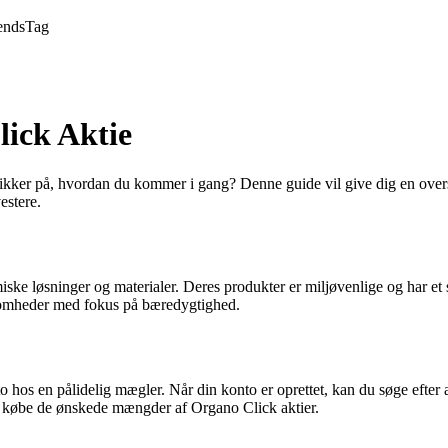
ends
Tag
lick Aktie
lt sikker på, hvordan du kommer i gang? Denne guide vil give dig en ove
estere.
ske løsninger og materialer. Deres produkter er miljøvenlige og har et s
irksomheder med fokus på bæredygtighed.
o hos en pålidelig mægler. Når din konto er oprettet, kan du søge efter 
og købe de ønskede mængder af Organo Click aktier.