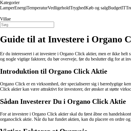
Kategorier
Lamper
Energi
Temperatur
Vedligehold
Tryghed
Køb og salg
Budget
IT
Tr
Villae
Guide til at Investere i Organo C
Er du interesseret i at investere i Organo Click aktier, men er ikke he
og nogle vigtige faktorer, du bør overveje, før du beslutter dig for at inv
Introduktion til Organo Click Aktie
Organo Click er en virksomhed, der specialiserer sig i bæredygtige kemi
Click aktier kan være attraktivt for investorer, der ønsker at støtte v
Sådan Investerer Du i Organo Click Aktie
For at investere i Organo Click aktier skal du først åbne en handelskont
organoclick aktie. Når du har fundet aktien, kan du placere en ordre 