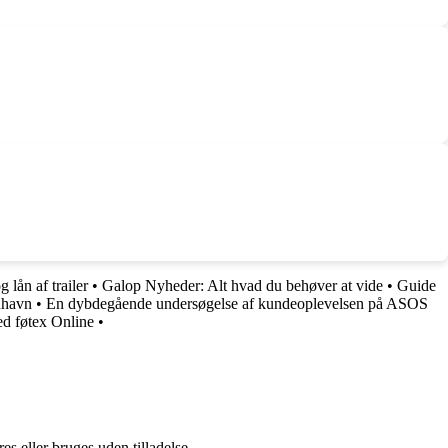
 lån af trailer
•
Galop Nyheder: Alt hvad du behøver at vide
•
Guide
nhavn
•
En dybdegående undersøgelse af kundeoplevelsen på ASOS
d føtex Online
•
s eller bruges uden tilladelse.