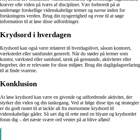
kræver ofte viden på tværs af discipliner. Vær forberedt på at
undersøge forskellige videnskabelige termer og navne inden for
forskningens verden. Brug din nysgerrighed og evne til at søge
information til at løse disse udfordringer.
Krydsord i hverdagen
Krydsord kan også være relateret til hverdagslivet, såsom kontoret,
værkstedet eller samfundet generelt. Når du støder på termer som
kontor, værksted eller samfund, tænk på genstande, aktiviteter eller
begreber, der er relevante for disse miljøer. Brug din dagligdagserfaring
til at finde svarene.
Konklusion
At løse krydsord kan være en givende og udfordrende aktivitet, der
styrker din viden og din tankegang. Ved at følge disse tips og strategier
er du godt rustet til at tackle alt fra morsomme krydsord til
videnskabelige gåder. Så sæt dig til rette med en blyant og krydsordet
foran dig – det næste svære ord venter på at blive afløst!