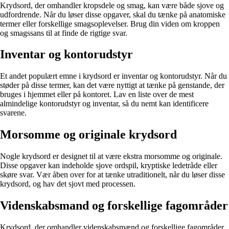
Krydsord, der omhandler kropsdele og smag, kan være både sjove og
udfordrende. Når du løser disse opgaver, skal du tænke på anatomiske
termer eller forskellige smagsoplevelser. Brug din viden om kroppen
og smagssans til at finde de rigtige svar.
Inventar og kontorudstyr
Et andet populært emne i krydsord er inventar og kontorudstyr. Når du
støder på disse termer, kan det være nyttigt at tænke på genstande, der
bruges i hjemmet eller på kontoret. Lav en liste over de mest
almindelige kontorudstyr og inventar, så du nemt kan identificere
svarene.
Morsomme og originale krydsord
Nogle krydsord er designet til at være ekstra morsomme og originale.
Disse opgaver kan indeholde sjove ordspil, kryptiske ledetråde eller
skøre svar. Vær åben over for at tænke utraditionelt, når du løser disse
krydsord, og hav det sjovt med processen.
Videnskabsmand og forskellige fagområder
Krydsord, der omhandler videnskabsmænd og forskellige fagområder,