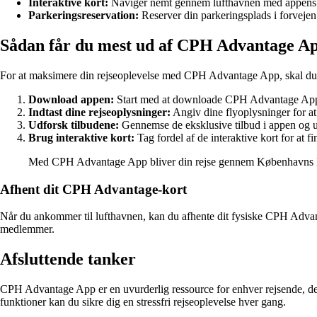
Interaktive kort:
Naviger nemt gennem lufthavnen med appens inter
Parkeringsreservation:
Reserver din parkeringsplads i forvejen
Sådan får du mest ud af CPH Advantage A
For at maksimere din rejseoplevelse med CPH Advantage App, skal du f
Download appen:
Start med at downloade CPH Advantage App f
Indtast dine rejseoplysninger:
Angiv dine flyoplysninger for at
Udforsk tilbudene:
Gennemse de eksklusive tilbud i appen og u
Brug interaktive kort:
Tag fordel af de interaktive kort for at f
Med CPH Advantage App bliver din rejse gennem Københavns L
Afhent dit CPH Advantage-kort
Når du ankommer til lufthavnen, kan du afhente dit fysiske CPH Advant
medlemmer.
Afsluttende tanker
CPH Advantage App er en uvurderlig ressource for enhver rejsende, d
funktioner kan du sikre dig en stressfri rejseoplevelse hver gang.