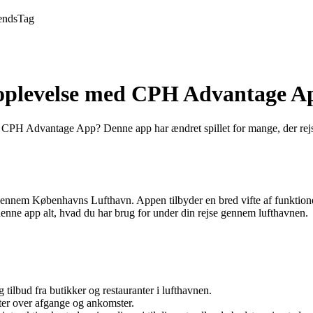
ends
Tag
seoplevelse med CPH Advantage A
uge CPH Advantage App? Denne app har ændret spillet for mange, der re
ennem Københavns Lufthavn. Appen tilbyder en bred vifte af funktioner 
ar denne app alt, hvad du har brug for under din rejse gennem lufthavnen.
 tilbud fra butikker og restauranter i lufthavnen.
gter over afgange og ankomster.