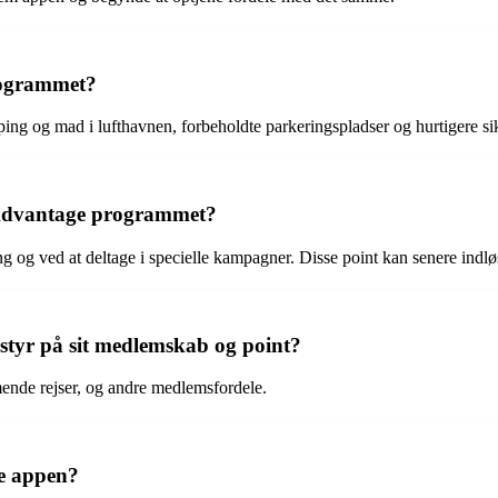
rogrammet?
ng og mad i lufthavnen, forbeholdte parkeringspladser og hurtigere si
 Advantage programmet?
 og ved at deltage i specielle kampagner. Disse point kan senere indløse
tyr på sit medlemskab og point?
mende rejser, og andre medlemsfordele.
e appen?