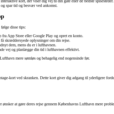
aktive kort, der viser dig vej til din gate eller de bedste spisesteder.
 og spar tid og besvær ved ankomst.
pp
ølge disse tips:
ra App Store eller Google Play og opret en konto.
 få skræddersyede oplysninger om din rejse.
dnyt dem, mens du er i lufthavnen.
inde vej og planlægge din tid i lufthavnen effektivt.
ufthavn mere sømløs og behagelig end nogensinde før.
age-kort ved skranken. Dette kort giver dig adgang til yderligere ford
er ønsker at gøre deres rejse gennem Københavns Lufthavn mere proble