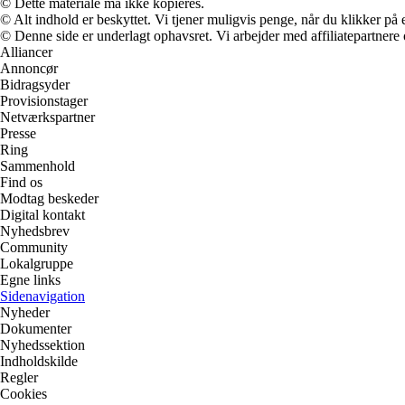
© Dette materiale må ikke kopieres.
© Alt indhold er beskyttet. Vi tjener muligvis penge, når du klikker på e
© Denne side er underlagt ophavsret. Vi arbejder med affiliatepartnere 
Alliancer
Annoncør
Bidragsyder
Provisionstager
Netværkspartner
Presse
Ring
Sammenhold
Find os
Modtag beskeder
Digital kontakt
Nyhedsbrev
Community
Lokalgruppe
Egne links
Sidenavigation
Nyheder
Dokumenter
Nyhedssektion
Indholdskilde
Regler
Cookies