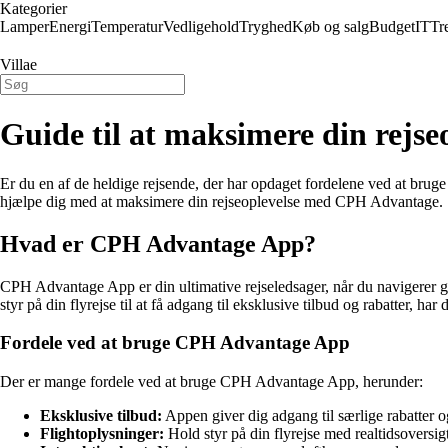
Kategorier
Lamper
Energi
Temperatur
Vedligehold
Tryghed
Køb og salg
Budget
IT
Tr
Villae
Guide til at maksimere din rej
Er du en af de heldige rejsende, der har opdaget fordelene ved at br
hjælpe dig med at maksimere din rejseoplevelse med CPH Advantage.
Hvad er CPH Advantage App?
CPH Advantage App er din ultimative rejseledsager, når du navigerer g
styr på din flyrejse til at få adgang til eksklusive tilbud og rabatter, h
Fordele ved at bruge CPH Advantage App
Der er mange fordele ved at bruge CPH Advantage App, herunder:
Eksklusive tilbud:
Appen giver dig adgang til særlige rabatter og
Flightoplysninger:
Hold styr på din flyrejse med realtidsoversi