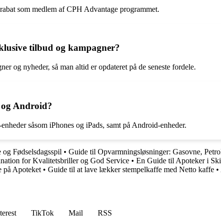
nå rabat som medlem af CPH Advantage programmet.
lusive tilbud og kampagner?
ner og nyheder, så man altid er opdateret på de seneste fordele.
 og Android?
enheder såsom iPhones og iPads, samt på Android-enheder.
 og Fødselsdagsspil
•
Guide til Opvarmningsløsninger: Gasovne, Petr
nation for Kvalitetsbriller og God Service
•
En Guide til Apoteker i S
e på Apoteket
•
Guide til at lave lækker stempelkaffe med Netto kaffe
•
terest
TikTok
Mail
RSS