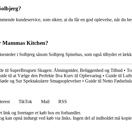
olbjerg?
mende kundeservice, som sikrer, at du får en god oplevelse, når du b
ver Mammas Kitchen?
eder i Solbjerg såsom Solbjerg Spisehus, som også tilbyder et lækkert
de til SuperBrugsen Skagen: Åbningstider, Beliggenhed og Tilbud
•
To
ide til at Vælge den Perfekte Ilva Kurv til Opbevaring
•
Guide til Luft
 Søde og Sur Spektakulære Smagsoplevelser
•
Guide til Netto Fødsels
terest
TikTok
Mail
RSS
t link og foretager et køb hos en forhandler.
og kan opnå indtægt ved køb via links. Ingen del af indholdet må kopiere