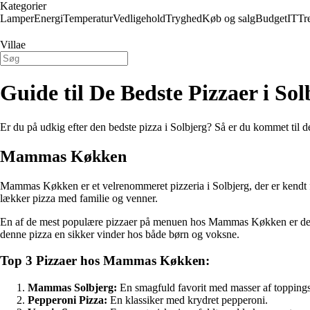
Kategorier
Lamper
Energi
Temperatur
Vedligehold
Tryghed
Køb og salg
Budget
IT
Tr
Villae
Guide til De Bedste Pizzaer i S
Er du på udkig efter den bedste pizza i Solbjerg? Så er du kommet til d
Mammas Køkken
Mammas Køkken er et velrenommeret pizzeria i Solbjerg, der er kendt f
lækker pizza med familie og venner.
En af de mest populære pizzaer på menuen hos Mammas Køkken er deres 
denne pizza en sikker vinder hos både børn og voksne.
Top 3 Pizzaer hos Mammas Køkken:
Mammas Solbjerg:
En smagfuld favorit med masser af toppings
Pepperoni Pizza:
En klassiker med krydret pepperoni.