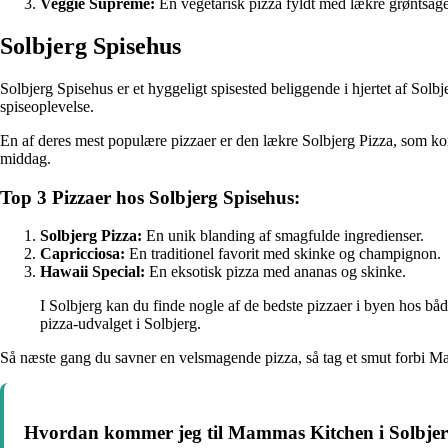
Veggie Supreme:
En vegetarisk pizza fyldt med lækre grøntsage
Solbjerg Spisehus
Solbjerg Spisehus er et hyggeligt spisested beliggende i hjertet af So
spiseoplevelse.
En af deres mest populære pizzaer er den lækre Solbjerg Pizza, som komb
middag.
Top 3 Pizzaer hos Solbjerg Spisehus:
Solbjerg Pizza:
En unik blanding af smagfulde ingredienser.
Capricciosa:
En traditionel favorit med skinke og champignon.
Hawaii Special:
En eksotisk pizza med ananas og skinke.
I Solbjerg kan du finde nogle af de bedste pizzaer i byen hos båd
pizza-udvalget i Solbjerg.
Så næste gang du savner en velsmagende pizza, så tag et smut forbi 
Hvordan kommer jeg til Mammas Kitchen i Solbje