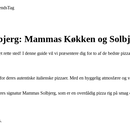
ends
Tag
olbjerg: Mammas Køkken og Solbj
et rette sted! I denne guide vil vi præsentere dig for to af de bedste 
or deres autentiske italienske pizzaer. Med en hyggelig atmosfære og 
signatur Mammas Solbjerg, som er en overdådig pizza rig på smag og f
.