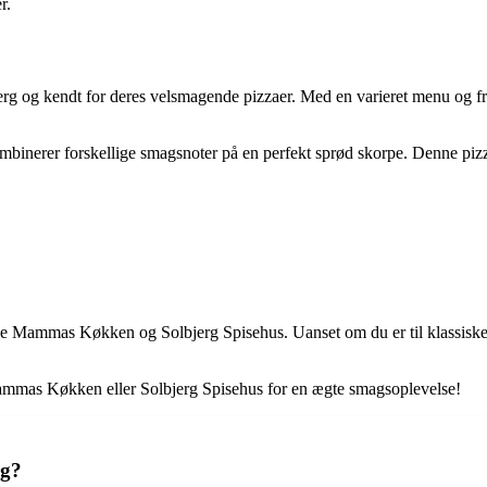
r.
lbjerg og kendt for deres velsmagende pizzaer. Med en varieret menu og 
inerer forskellige smagsnoter på en perfekt sprød skorpe. Denne pizza er
e Mammas Køkken og Solbjerg Spisehus. Uanset om du er til klassiske fav
Mammas Køkken eller Solbjerg Spisehus for en ægte smagsoplevelse!
rg?