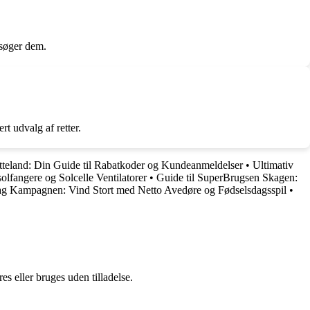
esøger dem.
 udvalg af retter.
tteland: Din Guide til Rabatkoder og Kundeanmeldelser
•
Ultimativ
solfangere og Solcelle Ventilatorer
•
Guide til SuperBrugsen Skagen:
dag Kampagnen: Vind Stort med Netto Avedøre og Fødselsdagsspil
•
s eller bruges uden tilladelse.