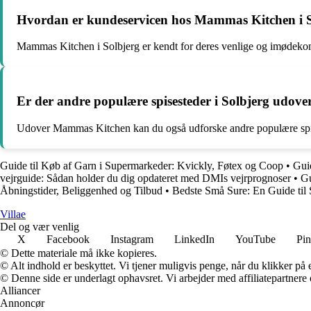
Hvordan er kundeservicen hos Mammas Kitchen i S
Mammas Kitchen i Solbjerg er kendt for deres venlige og imødekom
Er der andre populære spisesteder i Solbjerg udo
Udover Mammas Kitchen kan du også udforske andre populære spisest
Guide til Køb af Garn i Supermarkeder: Kvickly, Føtex og Coop
•
Gui
vejrguide: Sådan holder du dig opdateret med DMIs vejrprognoser
•
Gu
Åbningstider, Beliggenhed og Tilbud
•
Bedste Små Sure: En Guide til
Villae
Del og vær venlig
X
Facebook
Instagram
LinkedIn
YouTube
Pin
© Dette materiale må ikke kopieres.
© Alt indhold er beskyttet. Vi tjener muligvis penge, når du klikker på e
© Denne side er underlagt ophavsret. Vi arbejder med affiliatepartnere 
Alliancer
Annoncør