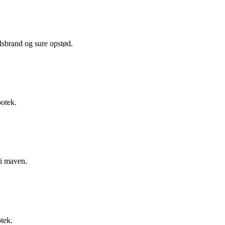
alsbrand og sure opstød.
potek.
 i maven.
otek.