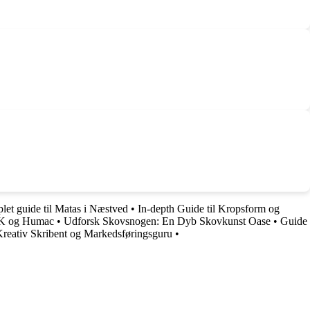
et guide til Matas i Næstved
•
In-depth Guide til Kropsform og
 DK og Humac
•
Udforsk Skovsnogen: En Dyb Skovkunst Oase
•
Guide
reativ Skribent og Markedsføringsguru
•