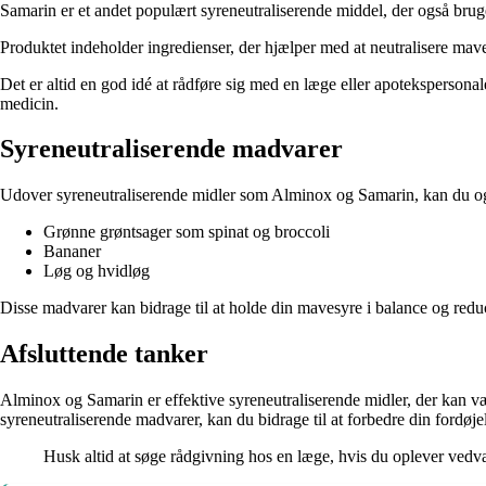
Samarin er et andet populært syreneutraliserende middel, der også bruge
Produktet indeholder ingredienser, der hjælper med at neutralisere mav
Det er altid en god idé at rådføre sig med en læge eller apotekspersona
medicin.
Syreneutraliserende madvarer
Udover syreneutraliserende midler som Alminox og Samarin, kan du også 
Grønne grøntsager som spinat og broccoli
Bananer
Løg og hvidløg
Disse madvarer kan bidrage til at holde din mavesyre i balance og reduc
Afsluttende tanker
Alminox og Samarin er effektive syreneutraliserende midler, der kan 
syreneutraliserende madvarer, kan du bidrage til at forbedre din fordø
Husk altid at søge rådgivning hos en læge, hvis du oplever ved