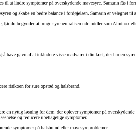
s til at lindre symptomer på overskydende mavesyre. Samarin fås i form a
esyren og skabe en bedre balance i fordøjelsen. Samarin er velegnet ti
le, før du begynder at bruge syreneutraliserende midler som Alminox ell
have gavn af at inkludere visse madvarer i din kost, der har en syrene
ere risikoen for sure opstød og halsbrand.
være en nyttig løsning for dem, der oplever symptomer på overskydend
jelseshelse og reducere ubehagelige symptomer.
varende symptomer på halsbrand eller mavesyreproblemer.