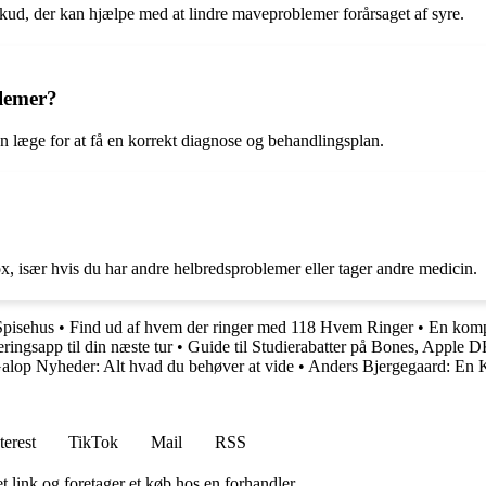
kud, der kan hjælpe med at lindre maveproblemer forårsaget af syre.
lemer?
n læge for at få en korrekt diagnose og behandlingsplan.
ox, især hvis du har andre helbredsproblemer eller tager andre medicin.
Spisehus
•
Find ud af hvem der ringer med 118 Hvem Ringer
•
En kompl
ingsapp til din næste tur
•
Guide til Studierabatter på Bones, Apple
alop Nyheder: Alt hvad du behøver at vide
•
Anders Bjergegaard: En K
terest
TikTok
Mail
RSS
t link og foretager et køb hos en forhandler.