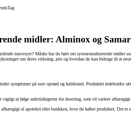
ends
Tag
serende midler: Alminox og Samar
skydende mavesyre? Måske har du hørt om syreneutraliserende midler so
oplysninger om deres virkning, pris og hvordan de kan bidrage til at ne
t lindre symptomer på sure opstød og halsbrand. Produktet indeholder akt
igtigt at følge anbefalingerne for dosering, som vil variere afhængigt
 afhængigt af apoteket eller butikken, hvor du køber produktet. Det er e