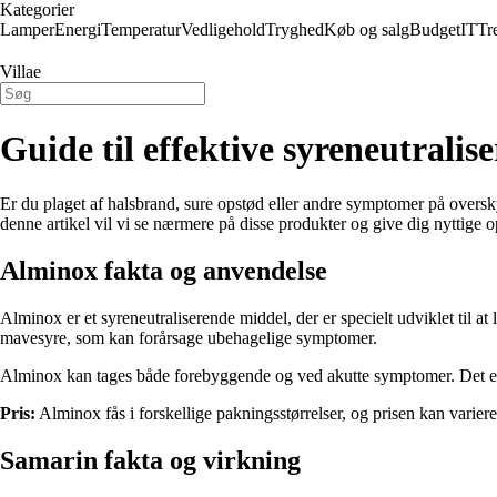
Kategorier
Lamper
Energi
Temperatur
Vedligehold
Tryghed
Køb og salg
Budget
IT
Tr
Villae
Guide til effektive syreneutrali
Er du plaget af halsbrand, sure opstød eller andre symptomer på over
denne artikel vil vi se nærmere på disse produkter og give dig nyttige 
Alminox fakta og anvendelse
Alminox er et syreneutraliserende middel, der er specielt udviklet til a
mavesyre, som kan forårsage ubehagelige symptomer.
Alminox kan tages både forebyggende og ved akutte symptomer. Det er v
Pris:
Alminox fås i forskellige pakningsstørrelser, og prisen kan variere
Samarin fakta og virkning