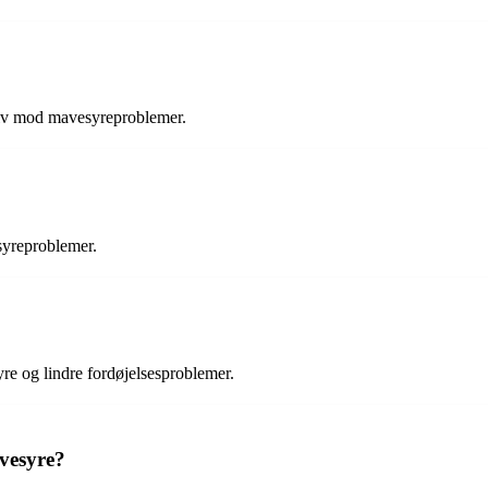
tiv mod mavesyreproblemer.
syreproblemer.
yre og lindre fordøjelsesproblemer.
avesyre?