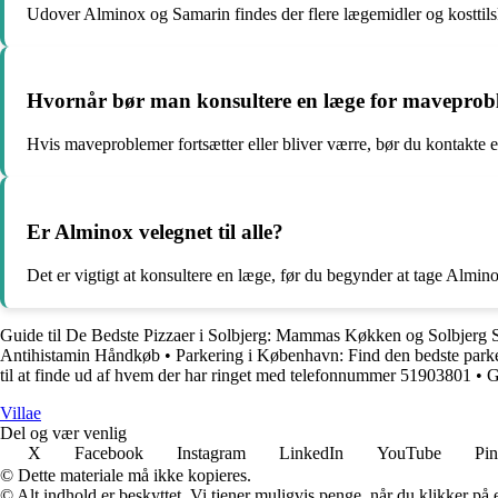
Udover Alminox og Samarin findes der flere lægemidler og kosttils
Hvornår bør man konsultere en læge for maveprob
Hvis maveproblemer fortsætter eller bliver værre, bør du kontakte e
Er Alminox velegnet til alle?
Det er vigtigt at konsultere en læge, før du begynder at tage Almin
Guide til De Bedste Pizzaer i Solbjerg: Mammas Køkken og Solbjerg 
Antihistamin Håndkøb
•
Parkering i København: Find den bedste parker
til at finde ud af hvem der har ringet med telefonnummer 51903801
•
G
Villae
Del og vær venlig
X
Facebook
Instagram
LinkedIn
YouTube
Pin
© Dette materiale må ikke kopieres.
© Alt indhold er beskyttet. Vi tjener muligvis penge, når du klikker på e