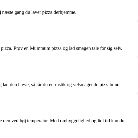
dej næste gang du laver pizza derhjemme.
il pizza. Prøv en Mummum pizza og lad smagen tale for sig selv.
 og lad den hæve, så får du en rustik og velsmagende pizzabund.
bage den ved høj temperatur. Med omhyggelighed og lidt tid kan du