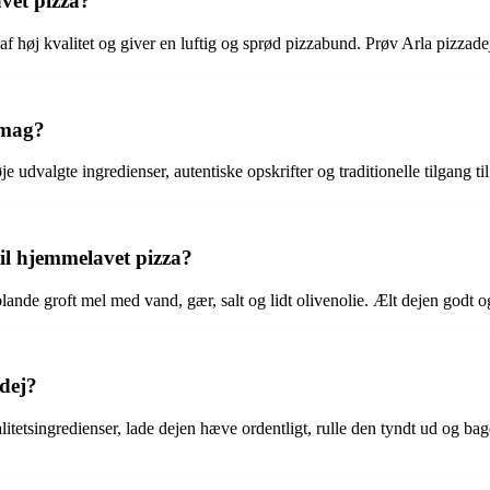
avet pizza?
 af høj kvalitet og giver en luftig og sprød pizzabund. Prøv Arla pizza
smag?
udvalgte ingredienser, autentiske opskrifter og traditionelle tilgang t
il hjemmelavet pizza?
lande groft mel med vand, gær, salt og lidt olivenolie. Ælt dejen godt
adej?
valitetsingredienser, lade dejen hæve ordentligt, rulle den tyndt ud og 