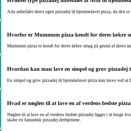
Hvilken type pizzadej anbefales af Arla til hjemmel
Arla anbefaler deres egen pizzadej til hjemmelavet pizza, da den er
Hvorfor er Mummum pizza kendt for deres lækre 
Mummum pizza er kendt for deres lækre smag på grund af deres nøje 
Hvordan kan man lave en simpel og grov pizzadej t
En simpel og grov pizzadej til hjemmelavet pizza kan laves ved at b
Hvad er nøglen til at lave en af verdens bedste pizz
Nøglen til at lave en af verdens bedste pizzadej ligger i at bruge k
skabe en fantastisk pizzadej derhjemme.