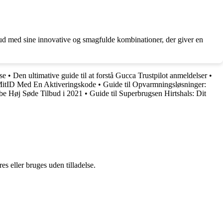
 ud med sine innovative og smagfulde kombinationer, der giver en
se
•
Den ultimative guide til at forstå Gucca Trustpilot anmeldelser
•
MitID Med En Aktiveringskode
•
Guide til Opvarmningsløsninger:
Ribe Høj Søde Tilbud i 2021
•
Guide til Superbrugsen Hirtshals: Dit
s eller bruges uden tilladelse.