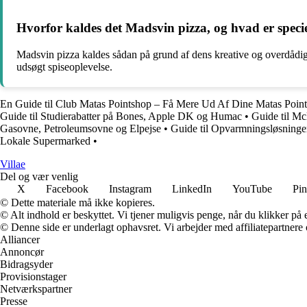
Hvorfor kaldes det Madsvin pizza, og hvad er speci
Madsvin pizza kaldes sådan på grund af dens kreative og overdådige
udsøgt spiseoplevelse.
En Guide til Club Matas Pointshop – Få Mere Ud Af Dine Matas Point
Guide til Studierabatter på Bones, Apple DK og Humac
•
Guide til Mc
Gasovne, Petroleumsovne og Elpejse
•
Guide til Opvarmningsløsninge
Lokale Supermarked
•
Villae
Del og vær venlig
X
Facebook
Instagram
LinkedIn
YouTube
Pin
© Dette materiale må ikke kopieres.
© Alt indhold er beskyttet. Vi tjener muligvis penge, når du klikker på e
© Denne side er underlagt ophavsret. Vi arbejder med affiliatepartnere 
Alliancer
Annoncør
Bidragsyder
Provisionstager
Netværkspartner
Presse