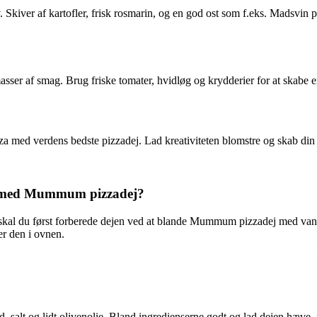
. Skiver af kartofler, frisk rosmarin, og en god ost som f.eks. Madsvin 
ser af smag. Brug friske tomater, hvidløg og krydderier for at skabe en 
izza med verdens bedste pizzadej. Lad kreativiteten blomstre og skab din
za med Mummum pizzadej?
al du først forberede dejen ved at blande Mummum pizzadej med vand o
er den i ovnen.
 salt og lidt olivenolie. Bland ingredienserne godt og lad dejen hæve, i