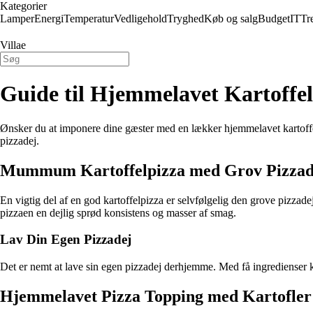
Kategorier
Lamper
Energi
Temperatur
Vedligehold
Tryghed
Køb og salg
Budget
IT
Tr
Villae
Guide til Hjemmelavet Kartoffel
Ønsker du at imponere dine gæster med en lækker hjemmelavet kartoffe
pizzadej.
Mummum Kartoffelpizza med Grov Pizzad
En vigtig del af en god kartoffelpizza er selvfølgelig den grove pizzade
pizzaen en dejlig sprød konsistens og masser af smag.
Lav Din Egen Pizzadej
Det er nemt at lave sin egen pizzadej derhjemme. Med få ingredienser kan
Hjemmelavet Pizza Topping med Kartofler