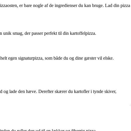
pizzaosten, er bare nogle af de ingredienser du kan bruge. Lad din pizza
unik smag, der passer perfekt til din kartoffelpizza.
 helt egen signaturpizza, som både du og dine gæster vil elske.
g lade den hæve. Derefter skærer du kartofler i tynde skiver,
nden du ruller den ud til en lækker og fiberrig pizza.