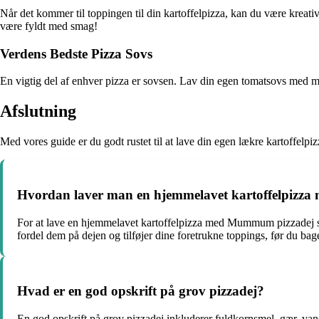
Når det kommer til toppingen til din kartoffelpizza, kan du være kreativ
være fyldt med smag!
Verdens Bedste Pizza Sovs
En vigtig del af enhver pizza er sovsen. Lav din egen tomatsovs med mas
Afslutning
Med vores guide er du godt rustet til at lave din egen lækre kartoffelp
Hvordan laver man en hjemmelavet kartoffelpiz
For at lave en hjemmelavet kartoffelpizza med Mummum pizzadej sk
fordel dem på dejen og tilføjer dine foretrukne toppings, før du bag
Hvad er en god opskrift på grov pizzadej?
En god opskrift på grov pizzadej inkluderer fuldkornsmel, gær, vand,