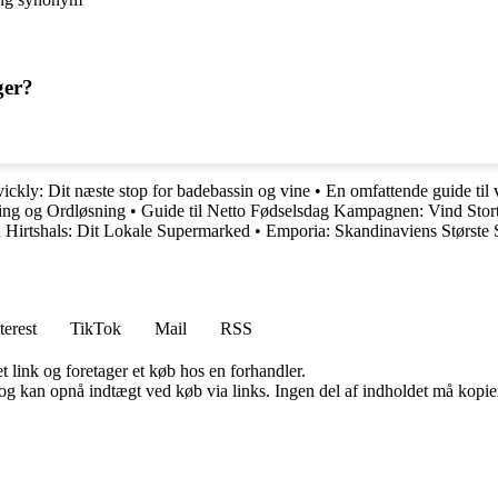
ger?
ickly: Dit næste stop for badebassin og vine
•
En omfattende guide til 
ning og Ordløsning
•
Guide til Netto Fødselsdag Kampagnen: Vind Stor
n Hirtshals: Dit Lokale Supermarked
•
Emporia: Skandinaviens Største
terest
TikTok
Mail
RSS
t link og foretager et køb hos en forhandler.
og kan opnå indtægt ved køb via links. Ingen del af indholdet må kopiere