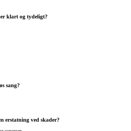
r klart og tydeligt?
øs sang?
om erstatning ved skader?
ring synonym