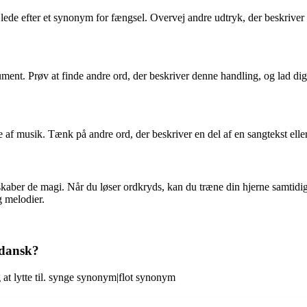
l lede efter et synonym for fængsel. Overvej andre udtryk, der beskriver
ument. Prøv at finde andre ord, der beskriver denne handling, og lad dig
af musik. Tænk på andre ord, der beskriver en del af en sangtekst eller e
aber de magi. Når du løser ordkryds, kan du træne din hjerne samtidig
 melodier.
 dansk?
t lytte til. synge synonym|flot synonym