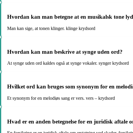
Hvordan kan man betegne at en musikalsk tone lyde
Man kan sige, at tonen klinger. klinge krydsord
Hvordan kan man beskrive at synge uden ord?
At synge uden ord kaldes også at synge vokaler. synger krydsord
Hvilket ord kan bruges som synonym for en melodi
Et synonym for en melodiøs sang er vers. vers – krydsord
Hvad er en anden betegnelse for en juridisk aftale 
En forsikring er en juridisk aftale om erstatning ved skader. forsik