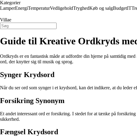
Kategorier
Lamper
Energi
Temperatur
Vedligehold
Tryghed
Køb og salg
Budget
IT
Tr
Villae
Guide til Kreative Ordkryds me
Ordkryds er en fantastisk måde at udfordre din hjerne på samtidig med
ord, der knytter sig til musik og sprog.
Synger Krydsord
Når du ser ord som synger i et krydsord, kan det indikere, at du leder e
Forsikring Synonym
Et andet interessant ord er forsikring. I stedet for at tænke på forsikrin
sikkerhed.
Fængsel Krydsord