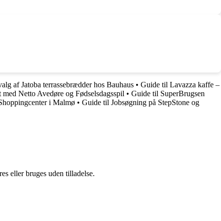
valg af Jatoba terrassebrædder hos Bauhaus
•
Guide til Lavazza kaffe –
t med Netto Avedøre og Fødselsdagsspil
•
Guide til SuperBrugsen
 Shoppingcenter i Malmø
•
Guide til Jobsøgning på StepStone og
s eller bruges uden tilladelse.