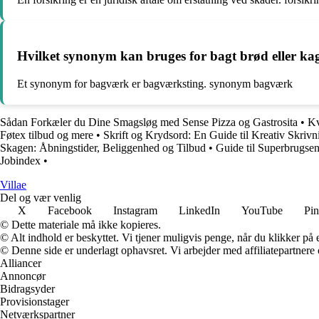
Hvilket synonym kan bruges for bagt brød eller ka
Et synonym for bagværk er bagværksting. synonym bagværk
Sådan Forkæler du Dine Smagsløg med Sense Pizza og Gastrosita
•
Kv
Føtex tilbud og mere
•
Skrift og Krydsord: En Guide til Kreativ Skriv
Skagen: Åbningstider, Beliggenhed og Tilbud
•
Guide til Superbrugse
Jobindex
•
Villae
Del og vær venlig
X
Facebook
Instagram
LinkedIn
YouTube
Pin
© Dette materiale må ikke kopieres.
© Alt indhold er beskyttet. Vi tjener muligvis penge, når du klikker på e
© Denne side er underlagt ophavsret. Vi arbejder med affiliatepartnere 
Alliancer
Annoncør
Bidragsyder
Provisionstager
Netværkspartner