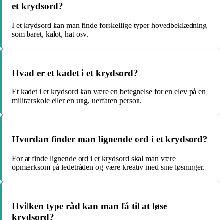
et krydsord?
I et krydsord kan man finde forskellige typer hovedbeklædning
som baret, kalot, hat osv.
Hvad er et kadet i et krydsord?
Et kadet i et krydsord kan være en betegnelse for en elev på en
militærskole eller en ung, uerfaren person.
Hvordan finder man lignende ord i et krydsord?
For at finde lignende ord i et krydsord skal man være
opmærksom på ledetråden og være kreativ med sine løsninger.
Hvilken type råd kan man få til at løse
krydsord?