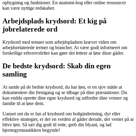
opbygning og funktioner. En anatomi-bog eller online ressourcer
kan være nyttige redskaber.
Arbejdsplads krydsord: Et kig på
jobrelaterede ord
Krydsord med temaer som arbejdspladsen kræver viden om
arbejdsrelaterede termer og brancher. At være godt informeret om
forskellige erhvervsfelter kan gøre det lettere at løse disse gåder.
De bedste krydsord: Skab din egen
samling
At samle på de bedste krydsord, du har løst, er en sjov måde at
dokumentere din fremgang og se tilbage på dine præstationer. Du
kan endda oprette dine egne krydsord og udfordre dine venner og
familie til at løse dem.
Uanset om du er fan af krydsord om boligindretning, dyr eller
effektive strategier, er der en verden af gåder derude, der venter på at
blive løst. Så sæt dig godt til rette, greb din blyant, og lad
hjernegymnastikken begynde!