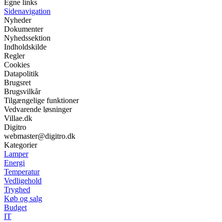
Egne links
Sidenavigation
Nyheder
Dokumenter
Nyhedssektion
Indholdskilde
Regler
Cookies
Datapolitik
Brugsret
Brugsvilkår
Tilgængelige funktioner
Vedvarende løsninger
Villae.dk
Digitro
webmaster@digitro.dk
Kategorier
Lamper
Energi
Temperatur
Vedligehold
Tryghed
Køb og salg
Budget
IT