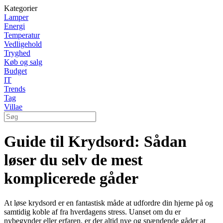
Kategorier
Lamper
Energi
Temperatur
Vedligehold
Tryghed
Køb og salg
Budget
IT
Trends
Tag
Villae
Guide til Krydsord: Sådan
løser du selv de mest
komplicerede gåder
At løse krydsord er en fantastisk måde at udfordre din hjerne på og
samtidig koble af fra hverdagens stress. Uanset om du er
nybegynder eller erfaren, er der altid nye og spændende gåder at