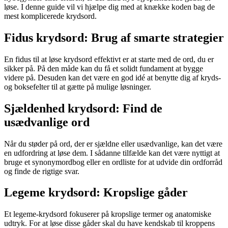
løse. I denne guide vil vi hjælpe dig med at knække koden bag de
mest komplicerede krydsord.
Fidus krydsord: Brug af smarte strategier
En fidus til at løse krydsord effektivt er at starte med de ord, du er
sikker på. På den måde kan du få et solidt fundament at bygge
videre på. Desuden kan det være en god idé at benytte dig af kryds-
og boksefelter til at gætte på mulige løsninger.
Sjældenhed krydsord: Find de
usædvanlige ord
Når du støder på ord, der er sjældne eller usædvanlige, kan det være
en udfordring at løse dem. I sådanne tilfælde kan det være nyttigt at
bruge et synonymordbog eller en ordliste for at udvide din ordforråd
og finde de rigtige svar.
Legeme krydsord: Kropslige gåder
Et legeme-krydsord fokuserer på kropslige termer og anatomiske
udtryk. For at løse disse gåder skal du have kendskab til kroppens