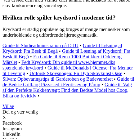
sjov konkurrence og samarbejde.
Hvilken rolle spiller krydsord i moderne tid?
Krydsord er stadig populære og bruges af mange mennesker som
underholdende og udfordrende hjernegymnastik.
Guide til Studieadministration på DTU
•
Guide til Løsning af
Krydsord: Fra Besk til Begå
•
Guide til Løsning af Krydsord: Fra
Besk til Begå
•
En Guide til Rema 1000 Butikker i Odder og
Mårslet
•
Fedt Krydsord: Din guide til www.hjemmet.dks
spændende krydsord
•
Guide til McDonalds i Odense: Fra Menuer
til Levering
•
Udforsk Skovsnogen: En Dyb Skovkunst Oase
•
Silvan: Opbevaringstips til Garderoben og Badeværelset
•
Guide til
de Bedste Grill- og Pizzasted i Ferritslev og Pårup
•
Guide til Valg
af den Perfekte Køkkenvægt: Find den Bedste Model hos Coop,
Bilka og Kvickly
•
Villae
Del og vær venlig
X
Facebook
Instagram
LinkedIn