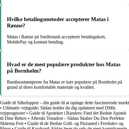
Hvilke betalingsmetoder accepterer Matas i
Rønne?
Matas i Rønne på Snellemark accepterer betalingskort,
MobilePay og kontant betaling.
Hvad er de mest populære produkter hos Matas
på Bornholm?
Bambusstrømperne fra Matas er især populære på Bornholm på
grund af deres komfortable materiale og kvalitet.
Guide til Silkeloppen – din guide til at opdage dette fascinerende insekt
•
Ultimativ vejrguide: Sådan holder du dig opdateret med DMIs
vejrprognoser
•
Guide til Apoteker i Randers: Find det Bedste Apotek
til Dine Behov
•
Afterski Temafest – Sådan Skaber Du Den Perfekte
Skitema Fest
•
Guide til de Bedste Grill- og Pizzasted i Ferritslev og
Pårup
•
Guide til Krydsord: Sådan løser du selv de mest komplicerede