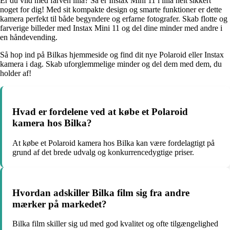
Er du vild med farven lilla? Så er Instax Mini 11 i lilla helt sikkert
noget for dig! Med sit kompakte design og smarte funktioner er dette
kamera perfekt til både begyndere og erfarne fotografer. Skab flotte og
farverige billeder med Instax Mini 11 og del dine minder med andre i
en håndevending.
Så hop ind på Bilkas hjemmeside og find dit nye Polaroid eller Instax
kamera i dag. Skab uforglemmelige minder og del dem med dem, du
holder af!
Hvad er fordelene ved at købe et Polaroid
kamera hos Bilka?
At købe et Polaroid kamera hos Bilka kan være fordelagtigt på
grund af det brede udvalg og konkurrencedygtige priser.
Hvordan adskiller Bilka film sig fra andre
mærker på markedet?
Bilka film skiller sig ud med god kvalitet og ofte tilgængelighed