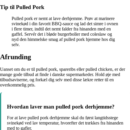
Tip til Pulled Pork
Pulled pork er nemt at lave derhjemme. Prøv at marinere
svinekød i din favorit BBQ-sauce og lad det simre i ovnen
i flere timer, indtil det nemt falder fra hinanden med en
gaffel. Servér det i bløde burgerboller med coleslaw og
nyd den himmelske smag af pulled pork hjemme hos dig
selv.
Afrunding
Uanset om du er til pulled pork, spareribs eller pulled chicken, er der
mange gode tilbud at finde i danske supermarkeder. Hold øje med
tilbudsaviserne, og forkæl dig selv med disse lækre retter til en
overkommelig pris.
Hvordan laver man pulled pork derhjemme?
For at lave pulled pork derhjemme skal du først langtidsstege
svinekød ved lav temperatur, hvorefter det trækkes fra hinanden
med to gafler.