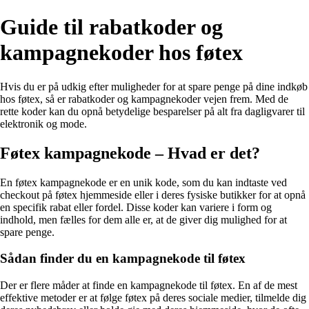
Guide til rabatkoder og
kampagnekoder hos føtex
Hvis du er på udkig efter muligheder for at spare penge på dine indkøb
hos føtex, så er rabatkoder og kampagnekoder vejen frem. Med de
rette koder kan du opnå betydelige besparelser på alt fra dagligvarer til
elektronik og mode.
Føtex kampagnekode – Hvad er det?
En føtex kampagnekode er en unik kode, som du kan indtaste ved
checkout på føtex hjemmeside eller i deres fysiske butikker for at opnå
en specifik rabat eller fordel. Disse koder kan variere i form og
indhold, men fælles for dem alle er, at de giver dig mulighed for at
spare penge.
Sådan finder du en kampagnekode til føtex
Der er flere måder at finde en kampagnekode til føtex. En af de mest
effektive metoder er at følge føtex på deres sociale medier, tilmelde dig