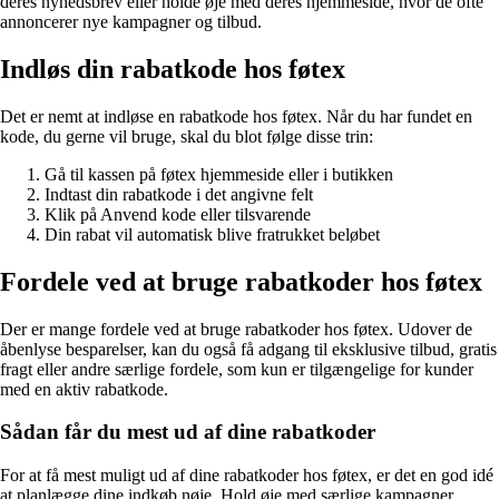
deres nyhedsbrev eller holde øje med deres hjemmeside, hvor de ofte
annoncerer nye kampagner og tilbud.
Indløs din rabatkode hos føtex
Det er nemt at indløse en rabatkode hos føtex. Når du har fundet en
kode, du gerne vil bruge, skal du blot følge disse trin:
Gå til kassen på føtex hjemmeside eller i butikken
Indtast din rabatkode i det angivne felt
Klik på Anvend kode eller tilsvarende
Din rabat vil automatisk blive fratrukket beløbet
Fordele ved at bruge rabatkoder hos føtex
Der er mange fordele ved at bruge rabatkoder hos føtex. Udover de
åbenlyse besparelser, kan du også få adgang til eksklusive tilbud, gratis
fragt eller andre særlige fordele, som kun er tilgængelige for kunder
med en aktiv rabatkode.
Sådan får du mest ud af dine rabatkoder
For at få mest muligt ud af dine rabatkoder hos føtex, er det en god idé
at planlægge dine indkøb nøje. Hold øje med særlige kampagner,