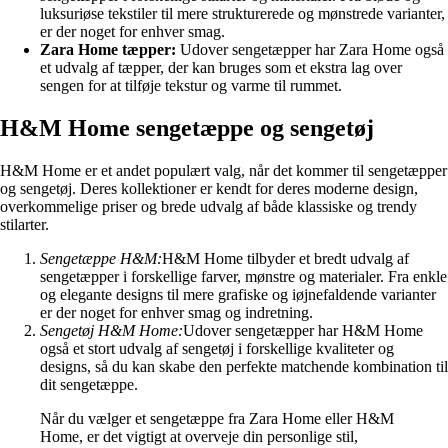
luksuriøse tekstiler til mere strukturerede og mønstrede varianter,
er der noget for enhver smag.
Zara Home tæpper:
Udover sengetæpper har Zara Home også
et udvalg af tæpper, der kan bruges som et ekstra lag over
sengen for at tilføje tekstur og varme til rummet.
H&M Home sengetæppe og sengetøj
H&M Home er et andet populært valg, når det kommer til sengetæpper
og sengetøj. Deres kollektioner er kendt for deres moderne design,
overkommelige priser og brede udvalg af både klassiske og trendy
stilarter.
Sengetæppe H&M:
H&M Home tilbyder et bredt udvalg af
sengetæpper i forskellige farver, mønstre og materialer. Fra enkle
og elegante designs til mere grafiske og iøjnefaldende varianter
er der noget for enhver smag og indretning.
Sengetøj H&M Home:
Udover sengetæpper har H&M Home
også et stort udvalg af sengetøj i forskellige kvaliteter og
designs, så du kan skabe den perfekte matchende kombination til
dit sengetæppe.
Når du vælger et sengetæppe fra Zara Home eller H&M
Home, er det vigtigt at overveje din personlige stil,