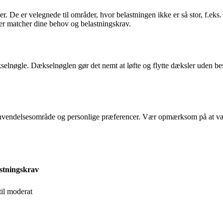
De er velegnede til områder, hvor belastningen ikke er så stor, f.eks. i
r matcher dine behov og belastningskrav.
kselnøgle. Dækselnøglen gør det nemt at løfte og flytte dæksler uden bes
nvendelsesområde og personlige præferencer. Vær opmærksom på at vælge 
stningskrav
til moderat