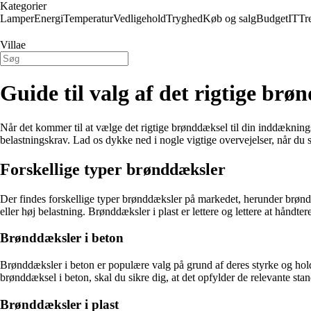
Kategorier
Lamper
Energi
Temperatur
Vedligehold
Tryghed
Køb og salg
Budget
IT
Tr
Villae
Guide til valg af det rigtige brø
Når det kommer til at vælge det rigtige brønddæksel til din inddækningsb
belastningskrav. Lad os dykke ned i nogle vigtige overvejelser, når du 
Forskellige typer brønddæksler
Der findes forskellige typer brønddæksler på markedet, herunder brøndd
eller høj belastning. Brønddæksler i plast er lettere og lettere at håndte
Brønddæksler i beton
Brønddæksler i beton er populære valg på grund af deres styrke og hold
brønddæksel i beton, skal du sikre dig, at det opfylder de relevante sta
Brønddæksler i plast