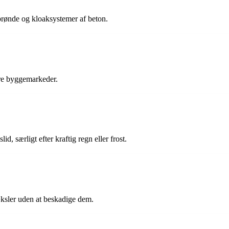
 brønde og kloaksystemer af beton.
re byggemarkeder.
id, særligt efter kraftig regn eller frost.
æksler uden at beskadige dem.