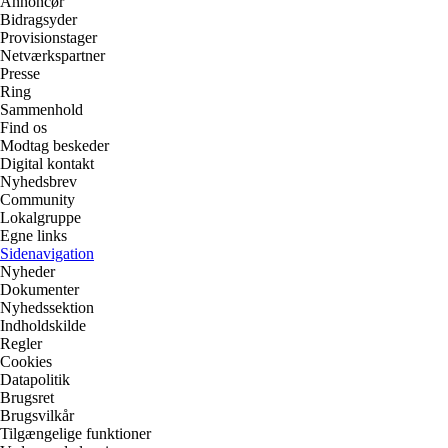
Annoncør
Bidragsyder
Provisionstager
Netværkspartner
Presse
Ring
Sammenhold
Find os
Modtag beskeder
Digital kontakt
Nyhedsbrev
Community
Lokalgruppe
Egne links
Sidenavigation
Nyheder
Dokumenter
Nyhedssektion
Indholdskilde
Regler
Cookies
Datapolitik
Brugsret
Brugsvilkår
Tilgængelige funktioner