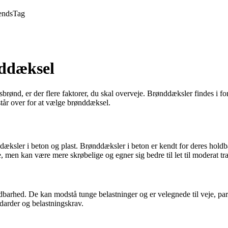
ends
Tag
nddæksel
rønd, er der flere faktorer, du skal overveje. Brønddæksler findes i fors
står over for at vælge brønddæksel.
æksler i beton og plast. Brønddæksler i beton er kendt for deres holdb
re, men kan være mere skrøbelige og egner sig bedre til let til moderat tra
barhed. De kan modstå tunge belastninger og er velegnede til veje, park
ndarder og belastningskrav.