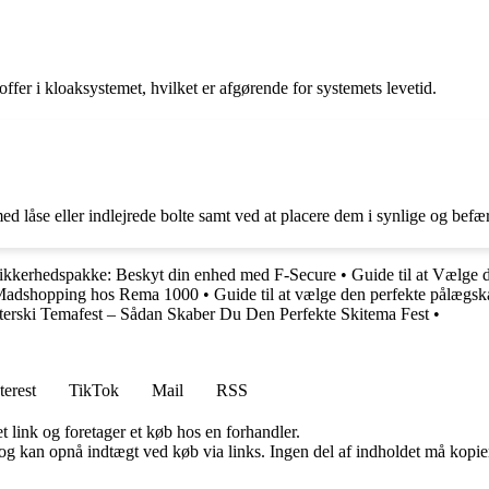
offer i kloaksystemet, hvilket er afgørende for systemets levetid.
med låse eller indlejrede bolte samt ved at placere dem i synlige og bef
Sikkerhedspakke: Beskyt din enhed med F-Secure
•
Guide til at Vælge 
 Madshopping hos Rema 1000
•
Guide til at vælge den perfekte pålægsk
terski Temafest – Sådan Skaber Du Den Perfekte Skitema Fest
•
terest
TikTok
Mail
RSS
t link og foretager et køb hos en forhandler.
og kan opnå indtægt ved køb via links. Ingen del af indholdet må kopiere