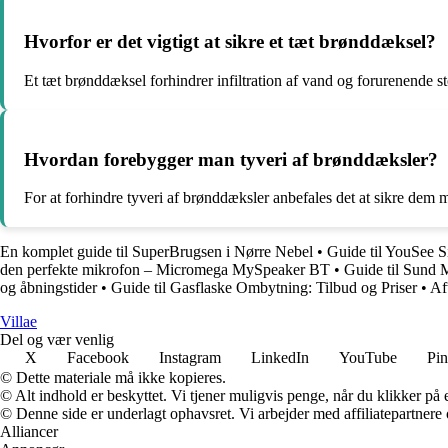
Hvorfor er det vigtigt at sikre et tæt brønddæksel?
Et tæt brønddæksel forhindrer infiltration af vand og forurenende st
Hvordan forebygger man tyveri af brønddæksler?
For at forhindre tyveri af brønddæksler anbefales det at sikre dem 
En komplet guide til SuperBrugsen i Nørre Nebel
•
Guide til YouSee 
den perfekte mikrofon – Micromega MySpeaker BT
•
Guide til Sund
og åbningstider
•
Guide til Gasflaske Ombytning: Tilbud og Priser
•
Af
Villae
Del og vær venlig
X
Facebook
Instagram
LinkedIn
YouTube
Pin
© Dette materiale må ikke kopieres.
© Alt indhold er beskyttet. Vi tjener muligvis penge, når du klikker på e
© Denne side er underlagt ophavsret. Vi arbejder med affiliatepartnere 
Alliancer