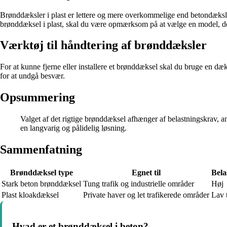
Brønddæksler i plast er lettere og mere overkommelige end betondæksler. 
brønddæksel i plast, skal du være opmærksom på at vælge en model, de
Værktøj til håndtering af brønddæksler
For at kunne fjerne eller installere et brønddæksel skal du bruge en dæ
for at undgå besvær.
Opsummering
Valget af det rigtige brønddæksel afhænger af belastningskrav, a
en langvarig og pålidelig løsning.
Sammenfatning
Brønddæksel type
Egnet til
Bela
Stark beton brønddæksel
Tung trafik og industrielle områder
Høj
Plast kloakdæksel
Private haver og let trafikerede områder
Lav 
Hvad er et brønddæksel i beton?