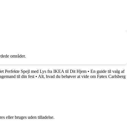
ærdede områder.
det Perfekte Spejl med Lys fra IKEA til Dit Hjem
•
En guide til valg af
agemand til din fest
•
Alt, hvad du behøver at vide om Føtex Carlsberg
s eller bruges uden tilladelse.