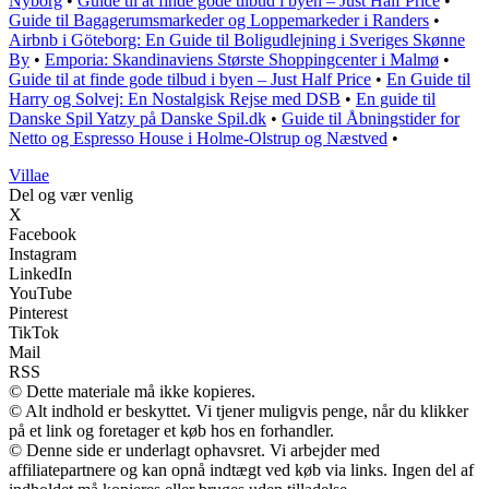
Nyborg
•
Guide til at finde gode tilbud i byen – Just Half Price
•
Guide til Bagagerumsmarkeder og Loppemarkeder i Randers
•
Airbnb i Göteborg: En Guide til Boligudlejning i Sveriges Skønne
By
•
Emporia: Skandinaviens Største Shoppingcenter i Malmø
•
Guide til at finde gode tilbud i byen – Just Half Price
•
En Guide til
Harry og Solvej: En Nostalgisk Rejse med DSB
•
En guide til
Danske Spil Yatzy på Danske Spil.dk
•
Guide til Åbningstider for
Netto og Espresso House i Holme-Olstrup og Næstved
•
Villae
Del og vær venlig
X
Facebook
Instagram
LinkedIn
YouTube
Pinterest
TikTok
Mail
RSS
© Dette materiale må ikke kopieres.
© Alt indhold er beskyttet. Vi tjener muligvis penge, når du klikker
på et link og foretager et køb hos en forhandler.
© Denne side er underlagt ophavsret. Vi arbejder med
affiliatepartnere og kan opnå indtægt ved køb via links. Ingen del af