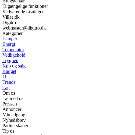
Brugsvilkår
Tilgængelige funktioner
Vedvarende løsninger
Villae.dk
Digitro
webmaster@digitro.dk
Kategorier
Lamper
Energi
Temperatur
Vedligehold
Tryghed
Køb og salg
Budget
IT
Trends
Tag
Om os
Tal med os
Pressen
Annoncer
Min adgang
Nyhedsbrev
Partnerskaber
Tip os