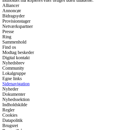
indholdet må kopieres eller bruges uden tilladelse.
Alliancer
Annoncør
Bidragsyder
Provisionstager
Netværkspartner
Presse
Ring
Sammenhold
Find os
Modtag beskeder
Digital kontakt
Nyhedsbrev
Community
Lokalgruppe
Egne links
Sidenavigation
Nyheder
Dokumenter
Nyhedssektion
Indholdskilde
Regler
Cookies
Datapolitik
Brugsret