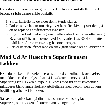
Hvis du vil imponere dine gæster med en lækker kartoffeltårn med
bacon, så følg denne enkle opskrift:
Skræl kartoflerne og skær dem i tynde skiver.
Rul en skive bacon omkring hver kartoffelskive og sæt dem på
en bageplade i et tårnformet mønster.
Krydr med salt, peber og eventuelle andre krydderier efter smag.
Bag kartoffeltårnet i ovnen ved 180 grader i ca. 30-40 minutter,
indtil kartoflerne er møre og baconen er sprød.
Server kartoffeltårnet med en frisk grøn salat eller en lækker dip.
Mad Ud Af Huset fra SuperBrugsen
Løkken
Hvis du ønsker at forkæle dine gæster med en kulinarisk oplevelse,
men ikke har tid eller lyst til at stå i køkkenet i timevis, så kan
SuperBrugsen Løkken hjælpe dig. Vores mad ud af huset-menuer
inkluderer blandt andet lækre kartoffeltårne med bacon, som du kan
bestille og afhente i butikken.
Så sæt kulinarisk kant på din næste sammenkomst og lad
SuperBrugsen Løkken håndtere madlavningen for dig!