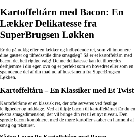
Kartoffeltårn med Bacon: En
Lækker Delikatesse fra
SuperBrugsen Løkken
Er du på udkig efter en lækker og indbydende ret, som vil imponere
dine gæster og tilfredsstille dine smagsløg? Så er et kartoffeltårn med
bacon det helt rigtige valg! Denne delikatesse kan let tilberedes
derhjemme i din egen ovn og er perfekt som en hovedret eller som en
spændende del af din mad ud af huset-menu fra SuperBrugsen
Løkken.
Kartoffeltårn – En Klassiker med Et Twist
Kartoffeltårne er en klassisk ret, der ofte serveres ved festlige
lejligheder og middage. Ved at tilføje bacon til kartoffeltårnet får du en
ekstra smagsdimension, der vil bringe din ret til et nyt niveau. Den
sprøde bacon kombineret med de møre kartofler skaber en harmoni af
smag og teksturer.
Sådan Laver Du Kartoffeltårn med Bacon