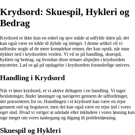
Krydsord: Skuespil, Hykleri og
Bedrag
Krydsord er ikke kun en enkel og sjov måde at udfylde tiden på; det
kan også være en kilde til dybde og intriger. I denne artikel vil vi
udforske nogle af de mere komplekse emner, der kan opstå, når man
dykker ned i krydsordets verden. Vi vil se på handling, skuespil,
hykleri og bedrag, og hvordan disse temaer afspejles i krydsordets
mysterier. Lad os gå på opdagelse i krydsordets forunderlige univers.
Handling i Krydsord
Når vi løser krydsord, er vi aktive deltagere i en handling. Vi tager
beslutninger, finder løsninger og navigerer gennem de udfordringer,
der præsenteres for os. Handlingen i et krydsord kan være en rejse
gennem ord og bogstaver, men det kan også være en rejse ind i vores
eget sind. Hvad vi vælger at udelade eller inkludere i vores løsning kan
sige meget om vores tankegang og tilgang til problemløsning.
Skuespil og Hykleri