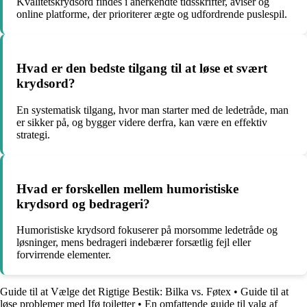
Kvalitetskrydsord findes i anerkendte tidsskrifter, aviser og
online platforme, der prioriterer ægte og udfordrende puslespil.
Hvad er den bedste tilgang til at løse et svært
krydsord?
En systematisk tilgang, hvor man starter med de ledetråde, man
er sikker på, og bygger videre derfra, kan være en effektiv
strategi.
Hvad er forskellen mellem humoristiske
krydsord og bedrageri?
Humoristiske krydsord fokuserer på morsomme ledetråde og
løsninger, mens bedrageri indebærer forsætlig fejl eller
forvirrende elementer.
Guide til at Vælge det Rigtige Bestik: Bilka vs. Føtex
•
Guide til at
løse problemer med Ifø toiletter
•
En omfattende guide til valg af