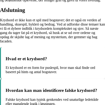
og belønnende oplevelse, der bringer grin og gavn til vores hverdag.
Afslutning
Krydsord er ikke kun et spil med bogstaver; det er også en verden af
handling, skuespil, hykleri og bedrag. Ved at udforske disse temaer kan
vi få et dybere indblik i krydsordets kompleksitet og sjov. Så næste
gang du tager fat på et krydsord, så husk at se ud over ordene og
opdag de skjulte lag af mening og mysterium, der gemmer sig bag
facaden.
Hvad er et krydsord?
Et krydsord er en form for puslespil, hvor man skal finde ord
baseret på hints og antal bogstaver.
Hvordan kan man identificere falske krydsord?
Falske krydsord kan typisk genkendes ved unaturlige ledetråde
eller manglende logik i løsningen.