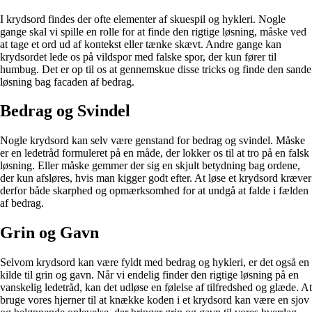
I krydsord findes der ofte elementer af skuespil og hykleri. Nogle
gange skal vi spille en rolle for at finde den rigtige løsning, måske ved
at tage et ord ud af kontekst eller tænke skævt. Andre gange kan
krydsordet lede os på vildspor med falske spor, der kun fører til
humbug. Det er op til os at gennemskue disse tricks og finde den sande
løsning bag facaden af bedrag.
Bedrag og Svindel
Nogle krydsord kan selv være genstand for bedrag og svindel. Måske
er en ledetråd formuleret på en måde, der lokker os til at tro på en falsk
løsning. Eller måske gemmer der sig en skjult betydning bag ordene,
der kun afsløres, hvis man kigger godt efter. At løse et krydsord kræver
derfor både skarphed og opmærksomhed for at undgå at falde i fælden
af bedrag.
Grin og Gavn
Selvom krydsord kan være fyldt med bedrag og hykleri, er det også en
kilde til grin og gavn. Når vi endelig finder den rigtige løsning på en
vanskelig ledetråd, kan det udløse en følelse af tilfredshed og glæde. At
bruge vores hjerner til at knække koden i et krydsord kan være en sjov