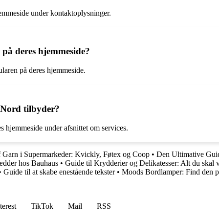
hjemmeside under kontaktoplysninger.
 på deres hjemmeside?
ularen på deres hjemmeside.
tNord tilbyder?
s hjemmeside under afsnittet om services.
f Garn i Supermarkeder: Kvickly, Føtex og Coop
•
Den Ultimative Guid
brædder hos Bauhaus
•
Guide til Krydderier og Delikatesser: Alt du skal 
•
Guide til at skabe enestående tekster
•
Moods Bordlamper: Find den pe
terest
TikTok
Mail
RSS