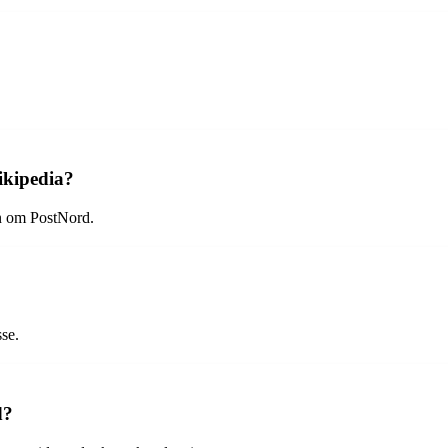
ikipedia?
n om PostNord.
sse.
d?