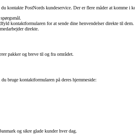
an du kontakte PostNords kundeservice. Der er flere måder at komme i 
e spørgsmål.
yld kontaktformularen for at sende dine henvendelser direkte til dem.
 medarbejder direkte.
erer pakker og breve til og fra området.
an du bruge kontaktformularen på deres hjemmeside:
il Danmark og sikre glade kunder hver dag.