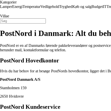
Kategorier
Lamper
Energi
Temperatur
Vedligehold
Tryghed
Køb og salg
Budget
IT
Tr
Villae
PostNord i Danmark: Alt du beh
PostNord er en af Danmarks førende pakkeleverandører og postservicesels
herunder mail, kontaktformular og telefon.
PostNord Hovedkontor
Hvis du har behov for at besøge PostNords hovedkontor, ligger det i B
PostNord Danmark A/S
Stamholmen 159
2650 Hvidovre
PostNord Kundeservice