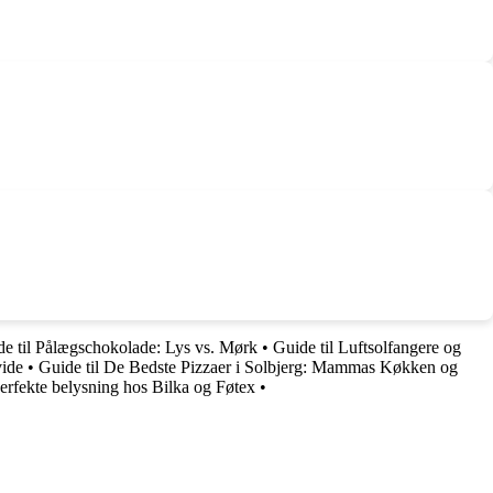
e til Pålægschokolade: Lys vs. Mørk
•
Guide til Luftsolfangere og
vide
•
Guide til De Bedste Pizzaer i Solbjerg: Mammas Køkken og
rfekte belysning hos Bilka og Føtex
•