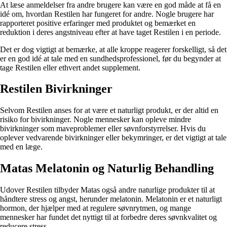
At læse anmeldelser fra andre brugere kan være en god måde at få en
idé om, hvordan Restilen har fungeret for andre. Nogle brugere har
rapporteret positive erfaringer med produktet og bemærket en
reduktion i deres angstniveau efter at have taget Restilen i en periode.
Det er dog vigtigt at bemærke, at alle kroppe reagerer forskelligt, så det
er en god idé at tale med en sundhedsprofessionel, før du begynder at
tage Restilen eller ethvert andet supplement.
Restilen Bivirkninger
Selvom Restilen anses for at være et naturligt produkt, er der altid en
risiko for bivirkninger. Nogle mennesker kan opleve mindre
bivirkninger som maveproblemer eller søvnforstyrrelser. Hvis du
oplever vedvarende bivirkninger eller bekymringer, er det vigtigt at tale
med en læge.
Matas Melatonin og Naturlig Behandling
Udover Restilen tilbyder Matas også andre naturlige produkter til at
håndtere stress og angst, herunder melatonin. Melatonin er et naturligt
hormon, der hjælper med at regulere søvnrytmen, og mange
mennesker har fundet det nyttigt til at forbedre deres søvnkvalitet og
reducere stress.