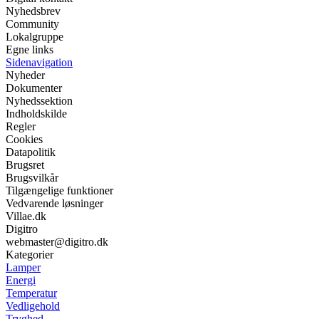
Nyhedsbrev
Community
Lokalgruppe
Egne links
Sidenavigation
Nyheder
Dokumenter
Nyhedssektion
Indholdskilde
Regler
Cookies
Datapolitik
Brugsret
Brugsvilkår
Tilgængelige funktioner
Vedvarende løsninger
Villae.dk
Digitro
webmaster@digitro.dk
Kategorier
Lamper
Energi
Temperatur
Vedligehold
Tryghed