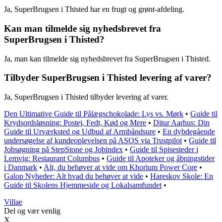
Ja, SuperBrugsen i Thisted har en frugt og grønt-afdeling.
Kan man tilmelde sig nyhedsbrevet fra
SuperBrugsen i Thisted?
Ja, man kan tilmelde sig nyhedsbrevet fra SuperBrugsen i Thisted.
Tilbyder SuperBrugsen i Thisted levering af varer?
Ja, SuperBrugsen i Thisted tilbyder levering af varer.
Den Ultimative Guide til Pålægschokolade: Lys vs. Mørk
•
Guide til
Krydsordsløsning: Postej, Fedt, Kød og Mere
•
Ditur Aarhus: Din
Guide til Urværksted og Udbud af Armbåndsure
•
En dybdegående
undersøgelse af kundeoplevelsen på ASOS via Trustpilot
•
Guide til
Jobsøgning på StepStone og Jobindex
•
Guide til Spisesteder i
Lemvig: Restaurant Columbus
•
Guide til Apoteker og åbningstider
i Danmark
•
Alt, du behøver at vide om Khorium Power Core
•
Galop Nyheder: Alt hvad du behøver at vide
•
Hareskov Skole: En
Guide til Skolens Hjemmeside og Lokalsamfundet
•
Villae
Del og vær venlig
X