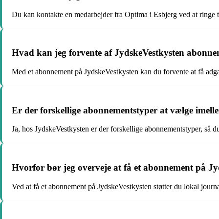
Du kan kontakte en medarbejder fra Optima i Esbjerg ved at ringe ti
Hvad kan jeg forvente af JydskeVestkysten abonn
Med et abonnement på JydskeVestkysten kan du forvente at få adgang
Er der forskellige abonnementstyper at vælge imel
Ja, hos JydskeVestkysten er der forskellige abonnementstyper, så du
Hvorfor bør jeg overveje at få et abonnement på J
Ved at få et abonnement på JydskeVestkysten støtter du lokal journal