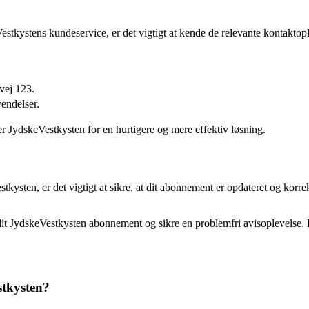
stkystens kundeservice, er det vigtigt at kende de relevante kontaktop
vej 123.
endelser.
er JydskeVestkysten for en hurtigere og mere effektiv løsning.
kysten, er det vigtigt at sikre, at dit abonnement er opdateret og kor
e dit JydskeVestkysten abonnement og sikre en problemfri avisoplevels
tkysten?