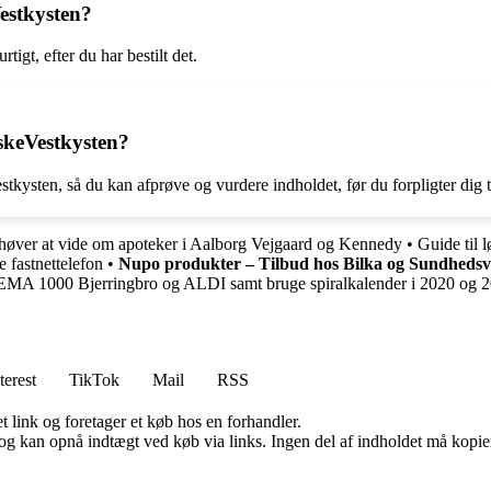
estkysten?
gt, efter du har bestilt det.
skeVestkysten?
ysten, så du kan afprøve og vurdere indholdet, før du forpligter dig 
høver at vide om apoteker i Aalborg Vejgaard og Kennedy
•
Guide til 
e fastnettelefon
•
Nupo produkter – Tilbud hos Bilka og Sundheds
 REMA 1000 Bjerringbro og ALDI samt bruge spiralkalender i 2020 og 
terest
TikTok
Mail
RSS
t link og foretager et køb hos en forhandler.
og kan opnå indtægt ved køb via links. Ingen del af indholdet må kopiere