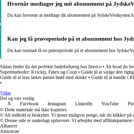
Hvornår modtager jeg mit abonnement på JydskeV
Du kan forvente at modtage dit abonnement på JydskeVestkysten hurti
Kan jeg få prøveperiode på et abonnement hos Jyd
Du kan normalt få en prøveperiode på et abonnement hos JydskeVestk
Sådan finder du det perfekte badeforhæng hos Imerco
•
Alt hvad du be
Supermarkeder: Kvickly, Føtex og Coop
•
Guide til at vælge den rigtig
Guide til at lave lækre panini brød med skinke
•
Guide til at handle i
•
Villae
Del og vær venlig
X
Facebook
Instagram
LinkedIn
YouTube
Pin
© Dette materiale må ikke kopieres.
© Alt indhold er beskyttet. Vi tjener muligvis penge, når du klikker på e
© Denne side er underlagt ophavsret. Vi arbejder med affiliatepartnere 
Alliancer
Annoncør