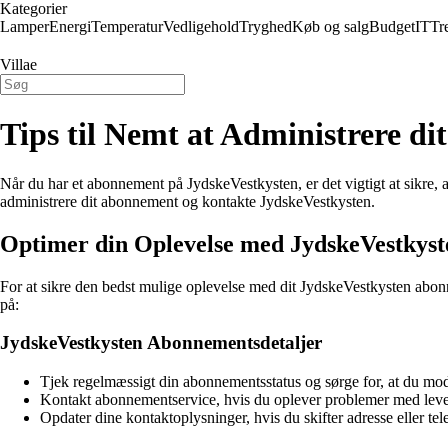
Kategorier
Lamper
Energi
Temperatur
Vedligehold
Tryghed
Køb og salg
Budget
IT
Tr
Villae
Tips til Nemt at Administrere d
Når du har et abonnement på JydskeVestkysten, er det vigtigt at sikre, 
administrere dit abonnement og kontakte JydskeVestkysten.
Optimer din Oplevelse med JydskeVestkyst
For at sikre den bedst mulige oplevelse med dit JydskeVestkysten abonn
på:
JydskeVestkysten Abonnementsdetaljer
Tjek regelmæssigt din abonnementsstatus og sørge for, at du mod
Kontakt abonnementservice, hvis du oplever problemer med leve
Opdater dine kontaktoplysninger, hvis du skifter adresse eller te