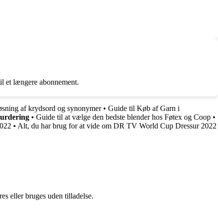
til et længere abonnement.
løsning af krydsord og synonymer
•
Guide til Køb af Garn i
vurdering
•
Guide til at vælge den bedste blender hos Føtex og Coop
•
2022
•
Alt, du har brug for at vide om DR TV World Cup Dressur 2022
s eller bruges uden tilladelse.