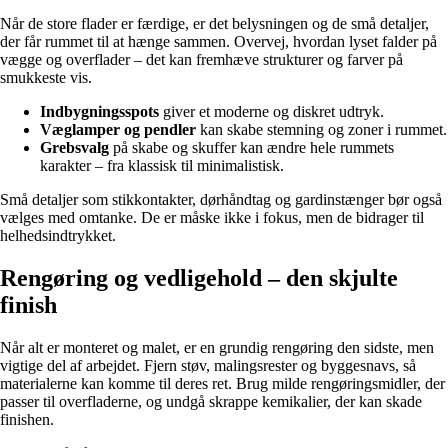
Når de store flader er færdige, er det belysningen og de små detaljer,
der får rummet til at hænge sammen. Overvej, hvordan lyset falder på
vægge og overflader – det kan fremhæve strukturer og farver på
smukkeste vis.
Indbygningsspots
giver et moderne og diskret udtryk.
Væglamper og pendler
kan skabe stemning og zoner i rummet.
Grebsvalg
på skabe og skuffer kan ændre hele rummets
karakter – fra klassisk til minimalistisk.
Små detaljer som stikkontakter, dørhåndtag og gardinstænger bør også
vælges med omtanke. De er måske ikke i fokus, men de bidrager til
helhedsindtrykket.
Rengøring og vedligehold – den skjulte
finish
Når alt er monteret og malet, er en grundig rengøring den sidste, men
vigtige del af arbejdet. Fjern støv, malingsrester og byggesnavs, så
materialerne kan komme til deres ret. Brug milde rengøringsmidler, der
passer til overfladerne, og undgå skrappe kemikalier, der kan skade
finishen.