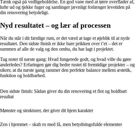
Tænk også på vedligeholdelse. En god vane med at tørre overflader af,
lufte ud og tjekke fuger og samlinger jævnligt forlænger levetiden på
din renovering betydeligt.
Nyd resultatet – og lær af processen
Når du står i dit færdige rum, er det værd at tage et øjeblik til at nyde
resultatet. Den sidste finish er ikke bare prikken over i’et – det er
summen af alle de valg og den omhu, du har lagt i projektet.
Tag noter til næste gang: Hvad fungerede godt, og hvad ville du gøre
anderledes? Erfaringen gør dig bedre rustet til fremtidige projekter – og
sikrer, at du næste gang rammer den perfekte balance mellem æstetik,
funktion og holdbarhed.
Den sidste finish: Sådan giver du din renovering et flot og holdbart
resultat
Mønstre og strukturer, der giver dit hjem karakter
Zen i hjemmet – skab ro med få, men betydningsfulde elementer