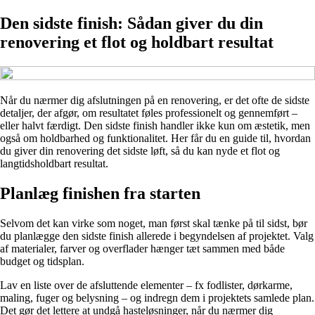
Den sidste finish: Sådan giver du din
renovering et flot og holdbart resultat
Når du nærmer dig afslutningen på en renovering, er det ofte de sidste
detaljer, der afgør, om resultatet føles professionelt og gennemført –
eller halvt færdigt. Den sidste finish handler ikke kun om æstetik, men
også om holdbarhed og funktionalitet. Her får du en guide til, hvordan
du giver din renovering det sidste løft, så du kan nyde et flot og
langtidsholdbart resultat.
Planlæg finishen fra starten
Selvom det kan virke som noget, man først skal tænke på til sidst, bør
du planlægge den sidste finish allerede i begyndelsen af projektet. Valg
af materialer, farver og overflader hænger tæt sammen med både
budget og tidsplan.
Lav en liste over de afsluttende elementer – fx fodlister, dørkarme,
maling, fuger og belysning – og indregn dem i projektets samlede plan.
Det gør det lettere at undgå hasteløsninger, når du nærmer dig