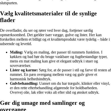
slutspurten.
Vælg kvalitetsmaterialer til de synlige
flader
De overflader, du ser og rører ved hver dag, fortjener særlig
opmærksomhed. Det gælder især vægge, gulve og lister. Her kan
forskellen mellem et billigt og et kvalitetsprodukt være tydelig – både i
udseende og levetid.
Maling:
Vælg en maling, der passer til rummets funktion. I
køkken og bad bør du bruge vaskbare og fugtbestandige typer,
mens en mat maling kan give et elegant udtryk i stuer og
soveværelser.
Lister og karme:
Sørg for, at de passer i stil og farve til resten af
rummet. En pæn overgang mellem væg og gulv giver et
harmonisk helhedsindtryk.
Gulvbehandling:
Uanset om du har trægulv, klinker eller vinyl,
er den rette efterbehandling afgørende for holdbarheden.
Overvej olie, lak eller voks alt efter slid og ønsket udtryk.
Gør dig umage med samlinger og
overgange