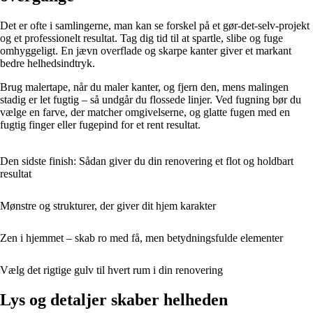
Det er ofte i samlingerne, man kan se forskel på et gør-det-selv-projekt
og et professionelt resultat. Tag dig tid til at spartle, slibe og fuge
omhyggeligt. En jævn overflade og skarpe kanter giver et markant
bedre helhedsindtryk.
Brug malertape, når du maler kanter, og fjern den, mens malingen
stadig er let fugtig – så undgår du flossede linjer. Ved fugning bør du
vælge en farve, der matcher omgivelserne, og glatte fugen med en
fugtig finger eller fugepind for et rent resultat.
Den sidste finish: Sådan giver du din renovering et flot og holdbart
resultat
Mønstre og strukturer, der giver dit hjem karakter
Zen i hjemmet – skab ro med få, men betydningsfulde elementer
Vælg det rigtige gulv til hvert rum i din renovering
Lys og detaljer skaber helheden