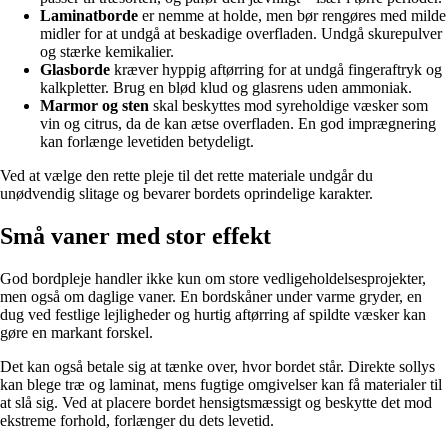
Laminatborde
er nemme at holde, men bør rengøres med milde
midler for at undgå at beskadige overfladen. Undgå skurepulver
og stærke kemikalier.
Glasborde
kræver hyppig aftørring for at undgå fingeraftryk og
kalkpletter. Brug en blød klud og glasrens uden ammoniak.
Marmor og sten
skal beskyttes mod syreholdige væsker som
vin og citrus, da de kan ætse overfladen. En god imprægnering
kan forlænge levetiden betydeligt.
Ved at vælge den rette pleje til det rette materiale undgår du
unødvendig slitage og bevarer bordets oprindelige karakter.
Små vaner med stor effekt
God bordpleje handler ikke kun om store vedligeholdelsesprojekter,
men også om daglige vaner. En bordskåner under varme gryder, en
dug ved festlige lejligheder og hurtig aftørring af spildte væsker kan
gøre en markant forskel.
Det kan også betale sig at tænke over, hvor bordet står. Direkte sollys
kan blege træ og laminat, mens fugtige omgivelser kan få materialer til
at slå sig. Ved at placere bordet hensigtsmæssigt og beskytte det mod
ekstreme forhold, forlænger du dets levetid.