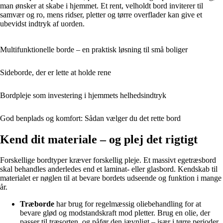
man ønsker at skabe i hjemmet. Et rent, velholdt bord inviterer til
samvær og ro, mens ridser, pletter og tørre overflader kan give et
ubevidst indtryk af uorden.
Multifunktionelle borde – en praktisk løsning til små boliger
Sideborde, der er lette at holde rene
Bordpleje som investering i hjemmets helhedsindtryk
God benplads og komfort: Sådan vælger du det rette bord
Kend dit materiale – og plej det rigtigt
Forskellige bordtyper kræver forskellig pleje. Et massivt egetræsbord
skal behandles anderledes end et laminat- eller glasbord. Kendskab til
materialet er nøglen til at bevare bordets udseende og funktion i mange
år.
Træborde
har brug for regelmæssig oliebehandling for at
bevare glød og modstandskraft mod pletter. Brug en olie, der
passer til træsorten, og påfør den jævnligt – især i tørre perioder.