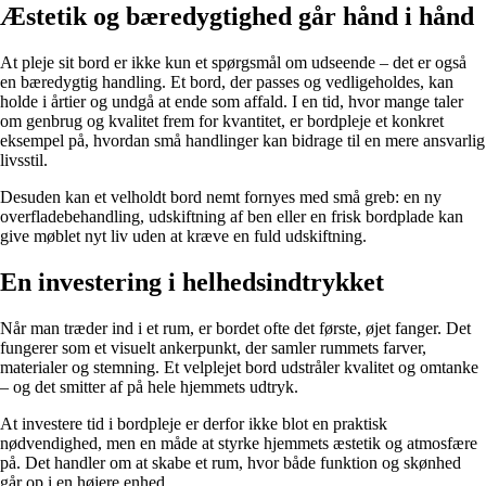
Æstetik og bæredygtighed går hånd i hånd
At pleje sit bord er ikke kun et spørgsmål om udseende – det er også
en bæredygtig handling. Et bord, der passes og vedligeholdes, kan
holde i årtier og undgå at ende som affald. I en tid, hvor mange taler
om genbrug og kvalitet frem for kvantitet, er bordpleje et konkret
eksempel på, hvordan små handlinger kan bidrage til en mere ansvarlig
livsstil.
Desuden kan et velholdt bord nemt fornyes med små greb: en ny
overfladebehandling, udskiftning af ben eller en frisk bordplade kan
give møblet nyt liv uden at kræve en fuld udskiftning.
En investering i helhedsindtrykket
Når man træder ind i et rum, er bordet ofte det første, øjet fanger. Det
fungerer som et visuelt ankerpunkt, der samler rummets farver,
materialer og stemning. Et velplejet bord udstråler kvalitet og omtanke
– og det smitter af på hele hjemmets udtryk.
At investere tid i bordpleje er derfor ikke blot en praktisk
nødvendighed, men en måde at styrke hjemmets æstetik og atmosfære
på. Det handler om at skabe et rum, hvor både funktion og skønhed
går op i en højere enhed.