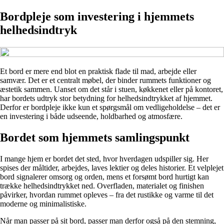
Bordpleje som investering i hjemmets
helhedsindtryk
Et bord er mere end blot en praktisk flade til mad, arbejde eller
samvær. Det er et centralt møbel, der binder rummets funktioner og
æstetik sammen. Uanset om det står i stuen, køkkenet eller på kontoret,
har bordets udtryk stor betydning for helhedsindtrykket af hjemmet.
Derfor er bordpleje ikke kun et spørgsmål om vedligeholdelse – det er
en investering i både udseende, holdbarhed og atmosfære.
Bordet som hjemmets samlingspunkt
I mange hjem er bordet det sted, hvor hverdagen udspiller sig. Her
spises der måltider, arbejdes, laves lektier og deles historier. Et velplejet
bord signalerer omsorg og orden, mens et forsømt bord hurtigt kan
trække helhedsindtrykket ned. Overfladen, materialet og finishen
påvirker, hvordan rummet opleves – fra det rustikke og varme til det
moderne og minimalistiske.
Når man passer på sit bord, passer man derfor også på den stemning,