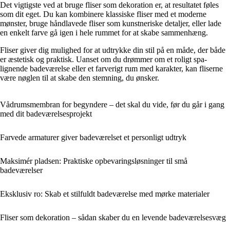
Det vigtigste ved at bruge fliser som dekoration er, at resultatet føles
som dit eget. Du kan kombinere klassiske fliser med et moderne
mønster, bruge håndlavede fliser som kunstneriske detaljer, eller lade
en enkelt farve gå igen i hele rummet for at skabe sammenhæng.
Fliser giver dig mulighed for at udtrykke din stil på en måde, der både
er æstetisk og praktisk. Uanset om du drømmer om et roligt spa-
lignende badeværelse eller et farverigt rum med karakter, kan fliserne
være nøglen til at skabe den stemning, du ønsker.
Vådrumsmembran for begyndere – det skal du vide, før du går i gang
med dit badeværelsesprojekt
Farvede armaturer giver badeværelset et personligt udtryk
Maksimér pladsen: Praktiske opbevaringsløsninger til små
badeværelser
Eksklusiv ro: Skab et stilfuldt badeværelse med mørke materialer
Fliser som dekoration – sådan skaber du en levende badeværelsesvæg