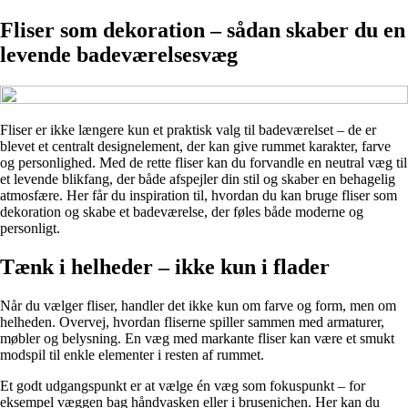
Fliser som dekoration – sådan skaber du en
levende badeværelsesvæg
Fliser er ikke længere kun et praktisk valg til badeværelset – de er
blevet et centralt designelement, der kan give rummet karakter, farve
og personlighed. Med de rette fliser kan du forvandle en neutral væg til
et levende blikfang, der både afspejler din stil og skaber en behagelig
atmosfære. Her får du inspiration til, hvordan du kan bruge fliser som
dekoration og skabe et badeværelse, der føles både moderne og
personligt.
Tænk i helheder – ikke kun i flader
Når du vælger fliser, handler det ikke kun om farve og form, men om
helheden. Overvej, hvordan fliserne spiller sammen med armaturer,
møbler og belysning. En væg med markante fliser kan være et smukt
modspil til enkle elementer i resten af rummet.
Et godt udgangspunkt er at vælge én væg som fokuspunkt – for
eksempel væggen bag håndvasken eller i brusenichen. Her kan du