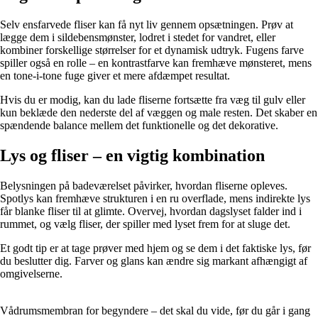
Selv ensfarvede fliser kan få nyt liv gennem opsætningen. Prøv at
lægge dem i sildebensmønster, lodret i stedet for vandret, eller
kombiner forskellige størrelser for et dynamisk udtryk. Fugens farve
spiller også en rolle – en kontrastfarve kan fremhæve mønsteret, mens
en tone-i-tone fuge giver et mere afdæmpet resultat.
Hvis du er modig, kan du lade fliserne fortsætte fra væg til gulv eller
kun beklæde den nederste del af væggen og male resten. Det skaber en
spændende balance mellem det funktionelle og det dekorative.
Lys og fliser – en vigtig kombination
Belysningen på badeværelset påvirker, hvordan fliserne opleves.
Spotlys kan fremhæve strukturen i en ru overflade, mens indirekte lys
får blanke fliser til at glimte. Overvej, hvordan dagslyset falder ind i
rummet, og vælg fliser, der spiller med lyset frem for at sluge det.
Et godt tip er at tage prøver med hjem og se dem i det faktiske lys, før
du beslutter dig. Farver og glans kan ændre sig markant afhængigt af
omgivelserne.
Vådrumsmembran for begyndere – det skal du vide, før du går i gang