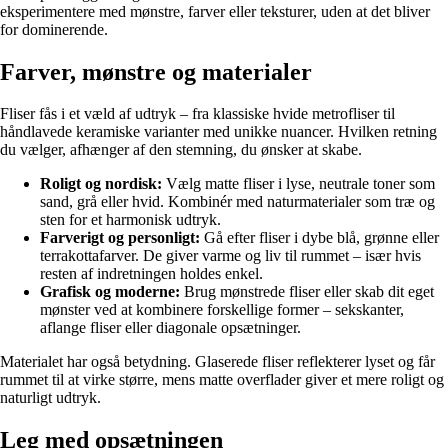
eksperimentere med mønstre, farver eller teksturer, uden at det bliver
for dominerende.
Farver, mønstre og materialer
Fliser fås i et væld af udtryk – fra klassiske hvide metrofliser til
håndlavede keramiske varianter med unikke nuancer. Hvilken retning
du vælger, afhænger af den stemning, du ønsker at skabe.
Roligt og nordisk:
Vælg matte fliser i lyse, neutrale toner som
sand, grå eller hvid. Kombinér med naturmaterialer som træ og
sten for et harmonisk udtryk.
Farverigt og personligt:
Gå efter fliser i dybe blå, grønne eller
terrakottafarver. De giver varme og liv til rummet – især hvis
resten af indretningen holdes enkel.
Grafisk og moderne:
Brug mønstrede fliser eller skab dit eget
mønster ved at kombinere forskellige former – sekskanter,
aflange fliser eller diagonale opsætninger.
Materialet har også betydning. Glaserede fliser reflekterer lyset og får
rummet til at virke større, mens matte overflader giver et mere roligt og
naturligt udtryk.
Leg med opsætningen