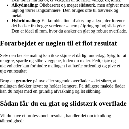
Alkydmaling:
Oliebaseret og meget slidstærk, men afgiver mere
lugt og tørrer langsommere. Den bruges ofte til træværk og
metal.
Hybridmaling:
En kombination af akryl og alkyd, der forener
det bedste fra begge verdener – nem påføring og høj slidstyrke.
Den er ideel til rum, hvor du ønsker en glat og robust overflade.
Forarbejdet er nøglen til et flot resultat
Selv den bedste maling kan ikke skjule et dårligt underlag. Sørg for at
rengøre, spartle og slibe væggene, inden du maler. Fedt, støv og
ujævnheder kan forhindre malingen i at hæfte ordentligt og give et
ujævnt resultat.
Brug en
grunder
på nye eller sugende overflader – det sikrer, at
malingen dækker jævnt og holder længere. På tidligere malede flader
kan du nøjes med en grundig afvaskning og let slibning.
Sådan får du en glat og slidstærk overflade
Vil du have et professionelt resultat, handler det om teknik og
tålmodighed: