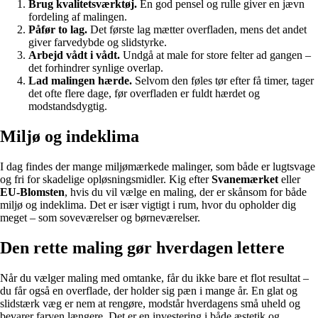
Brug kvalitetsværktøj.
En god pensel og rulle giver en jævn
fordeling af malingen.
Påfør to lag.
Det første lag mætter overfladen, mens det andet
giver farvedybde og slidstyrke.
Arbejd vådt i vådt.
Undgå at male for store felter ad gangen –
det forhindrer synlige overlap.
Lad malingen hærde.
Selvom den føles tør efter få timer, tager
det ofte flere dage, før overfladen er fuldt hærdet og
modstandsdygtig.
Miljø og indeklima
I dag findes der mange miljømærkede malinger, som både er lugtsvage
og fri for skadelige opløsningsmidler. Kig efter
Svanemærket
eller
EU-Blomsten
, hvis du vil vælge en maling, der er skånsom for både
miljø og indeklima. Det er især vigtigt i rum, hvor du opholder dig
meget – som soveværelser og børneværelser.
Den rette maling gør hverdagen lettere
Når du vælger maling med omtanke, får du ikke bare et flot resultat –
du får også en overflade, der holder sig pæn i mange år. En glat og
slidstærk væg er nem at rengøre, modstår hverdagens små uheld og
bevarer farven længere. Det er en investering i både æstetik og