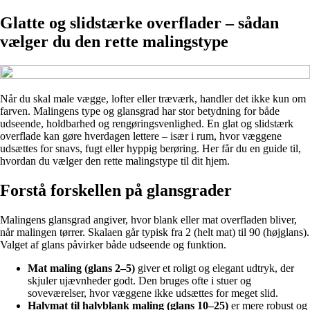
Glatte og slidstærke overflader – sådan
vælger du den rette malingstype
Når du skal male vægge, lofter eller træværk, handler det ikke kun om
farven. Malingens type og glansgrad har stor betydning for både
udseende, holdbarhed og rengøringsvenlighed. En glat og slidstærk
overflade kan gøre hverdagen lettere – især i rum, hvor væggene
udsættes for snavs, fugt eller hyppig berøring. Her får du en guide til,
hvordan du vælger den rette malingstype til dit hjem.
Forstå forskellen på glansgrader
Malingens glansgrad angiver, hvor blank eller mat overfladen bliver,
når malingen tørrer. Skalaen går typisk fra 2 (helt mat) til 90 (højglans).
Valget af glans påvirker både udseende og funktion.
Mat maling (glans 2–5)
giver et roligt og elegant udtryk, der
skjuler ujævnheder godt. Den bruges ofte i stuer og
soveværelser, hvor væggene ikke udsættes for meget slid.
Halvmat til halvblank maling (glans 10–25)
er mere robust og