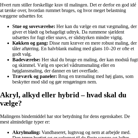
Hvert rum stiller forskellige krav til malingen. Det er derfor en god idé
at tænke over, hvordan rummet bruges, og hvor meget belastning
væggene udsættes for.
Stue og soveværelse:
Her kan du vælge en mat vægmaling, der
giver et blødt og behageligt udtryk. Da rummene sjældent
udsættes for fugt eller snavs, er slidstyrken mindre vigtig.
Køkken og gang:
Disse rum kræver en mere robust maling, der
tåler aftørring. En halvblank maling med glans 10–20 er ofte et
godt valg.
Badeværelse:
Her skal du bruge en maling, der kan modstå fugt
og skimmel. Vælg en speciel vådrumsmaling eller en
højglansmaling, der danner en tæt overflade.
Træværk og paneler:
Brug en træmaling med høj glans, som
beskytter mod slid og gør rengøringen nem.
Akryl, alkyd eller hybrid – hvad skal du
vælge?
Malingens bindemiddel har stor betydning for dens egenskaber. De
mest almindelige typer er:
Akrylmaling:
Vandbaseret, lugtsvag og nem at arbejde med.
Den tørrer hurtigt og er velegnet til de fleste vægge og lofter.