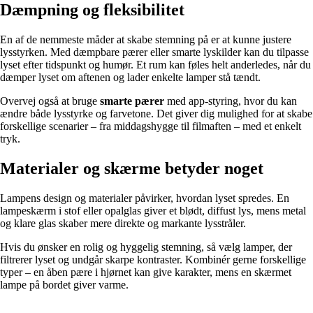
Dæmpning og fleksibilitet
En af de nemmeste måder at skabe stemning på er at kunne justere
lysstyrken. Med dæmpbare pærer eller smarte lyskilder kan du tilpasse
lyset efter tidspunkt og humør. Et rum kan føles helt anderledes, når du
dæmper lyset om aftenen og lader enkelte lamper stå tændt.
Overvej også at bruge
smarte pærer
med app-styring, hvor du kan
ændre både lysstyrke og farvetone. Det giver dig mulighed for at skabe
forskellige scenarier – fra middagshygge til filmaften – med et enkelt
tryk.
Materialer og skærme betyder noget
Lampens design og materialer påvirker, hvordan lyset spredes. En
lampeskærm i stof eller opalglas giver et blødt, diffust lys, mens metal
og klare glas skaber mere direkte og markante lysstråler.
Hvis du ønsker en rolig og hyggelig stemning, så vælg lamper, der
filtrerer lyset og undgår skarpe kontraster. Kombinér gerne forskellige
typer – en åben pære i hjørnet kan give karakter, mens en skærmet
lampe på bordet giver varme.