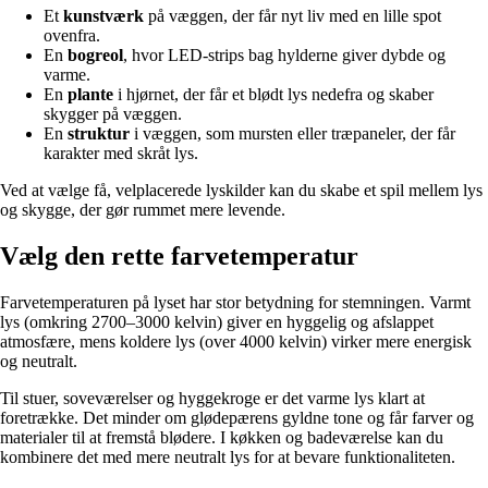
Et
kunstværk
på væggen, der får nyt liv med en lille spot
ovenfra.
En
bogreol
, hvor LED-strips bag hylderne giver dybde og
varme.
En
plante
i hjørnet, der får et blødt lys nedefra og skaber
skygger på væggen.
En
struktur
i væggen, som mursten eller træpaneler, der får
karakter med skråt lys.
Ved at vælge få, velplacerede lyskilder kan du skabe et spil mellem lys
og skygge, der gør rummet mere levende.
Vælg den rette farvetemperatur
Farvetemperaturen på lyset har stor betydning for stemningen. Varmt
lys (omkring 2700–3000 kelvin) giver en hyggelig og afslappet
atmosfære, mens koldere lys (over 4000 kelvin) virker mere energisk
og neutralt.
Til stuer, soveværelser og hyggekroge er det varme lys klart at
foretrække. Det minder om glødepærens gyldne tone og får farver og
materialer til at fremstå blødere. I køkken og badeværelse kan du
kombinere det med mere neutralt lys for at bevare funktionaliteten.