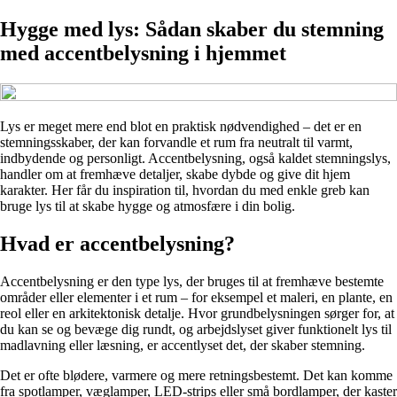
Hygge med lys: Sådan skaber du stemning
med accentbelysning i hjemmet
Lys er meget mere end blot en praktisk nødvendighed – det er en
stemningsskaber, der kan forvandle et rum fra neutralt til varmt,
indbydende og personligt. Accentbelysning, også kaldet stemningslys,
handler om at fremhæve detaljer, skabe dybde og give dit hjem
karakter. Her får du inspiration til, hvordan du med enkle greb kan
bruge lys til at skabe hygge og atmosfære i din bolig.
Hvad er accentbelysning?
Accentbelysning er den type lys, der bruges til at fremhæve bestemte
områder eller elementer i et rum – for eksempel et maleri, en plante, en
reol eller en arkitektonisk detalje. Hvor grundbelysningen sørger for, at
du kan se og bevæge dig rundt, og arbejdslyset giver funktionelt lys til
madlavning eller læsning, er accentlyset det, der skaber stemning.
Det er ofte blødere, varmere og mere retningsbestemt. Det kan komme
fra spotlamper, væglamper, LED-strips eller små bordlamper, der kaster