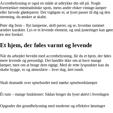
Accentbelysning er også en måde at udtrykke din stil på. Nogle
foretrækker minimalistiske spots, mens andre elsker vintage-lamper
eller farvede glødepærer. Det vigtigste er, at lyset passer til dig og den
stemning, du ønsker at skabe.
Prøv dig frem – flyt lamperne, skift pærer, og se, hvordan rummet
ændrer karakter. Lys er et levende element, og små justeringer kan gøre
en stor forskel.
Et hjem, der føles varmt og levende
Når du arbejder bevidst med accentbelysning, får du et hjem, der føles
mere levende og personligt. Det handler ikke om at have mange
lamper, men om at bruge dem rigtigt. Med de rette lyspunkter kan du
skabe hygge, ro og atmosfære – hver dag, året rundt.
Skab dramatik over spisebordet med mørke spisebordslamper
Ét rum – mange funktioner: Sådan bruger du lyset aktivt i hverdagen
Opgrader din grundbelysning med moderne og effektive løsninger