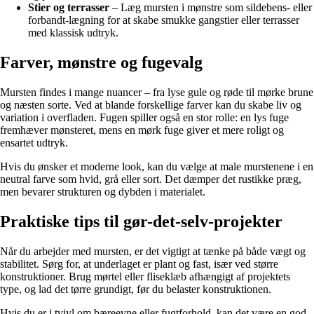
Stier og terrasser
– Læg mursten i mønstre som sildebens- eller
forbandt-lægning for at skabe smukke gangstier eller terrasser
med klassisk udtryk.
Farver, mønstre og fugevalg
Mursten findes i mange nuancer – fra lyse gule og røde til mørke brune
og næsten sorte. Ved at blande forskellige farver kan du skabe liv og
variation i overfladen. Fugen spiller også en stor rolle: en lys fuge
fremhæver mønsteret, mens en mørk fuge giver et mere roligt og
ensartet udtryk.
Hvis du ønsker et moderne look, kan du vælge at male murstenene i en
neutral farve som hvid, grå eller sort. Det dæmper det rustikke præg,
men bevarer strukturen og dybden i materialet.
Praktiske tips til gør-det-selv-projekter
Når du arbejder med mursten, er det vigtigt at tænke på både vægt og
stabilitet. Sørg for, at underlaget er plant og fast, især ved større
konstruktioner. Brug mørtel eller fliseklæb afhængigt af projektets
type, og lad det tørre grundigt, før du belaster konstruktionen.
Hvis du er i tvivl om bæreevne eller fugtforhold, kan det være en god