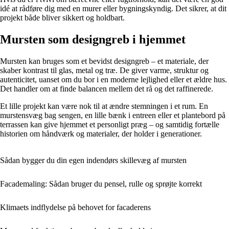
idé at rådføre dig med en murer eller bygningskyndig. Det sikrer, at dit
projekt både bliver sikkert og holdbart.
Mursten som designgreb i hjemmet
Mursten kan bruges som et bevidst designgreb – et materiale, der
skaber kontrast til glas, metal og træ. De giver varme, struktur og
autenticitet, uanset om du bor i en moderne lejlighed eller et ældre hus.
Det handler om at finde balancen mellem det rå og det raffinerede.
Et lille projekt kan være nok til at ændre stemningen i et rum. En
murstensvæg bag sengen, en lille bænk i entreen eller et plantebord på
terrassen kan give hjemmet et personligt præg – og samtidig fortælle
historien om håndværk og materialer, der holder i generationer.
Sådan bygger du din egen indendørs skillevæg af mursten
Facademaling: Sådan bruger du pensel, rulle og sprøjte korrekt
Klimaets indflydelse på behovet for facaderens