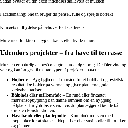
Sådan bygger du din egen indendørs skillevæg af mursten
Facademaling: Sådan bruger du pensel, rulle og sprøjte korrekt
Klimaets indflydelse på behovet for facaderens
Mure med funktion – byg en bænk eller hylde i muren
Udendørs projekter – fra have til terrasse
Mursten er naturligvis også oplagte til udendørs brug. De tåler vind og
vejr og kan bruges til mange typer af projekter i haven:
Højbede
– Byg højbede af mursten for et holdbart og æstetisk
resultat. De holder på varmen og giver planterne gode
vækstbetingelser.
Bålplads eller grillområde
– En rund eller firkantet
murstensopbygning kan danne rammen om en hyggelig
bålplads. Brug ildfaste sten, hvis du planlægger at tænde bål
direkte i konstruktionen.
Havebænk eller plantepodie
– Kombinér mursten med
træplanker for at skabe siddepladser eller små podier til krukker
og planter.