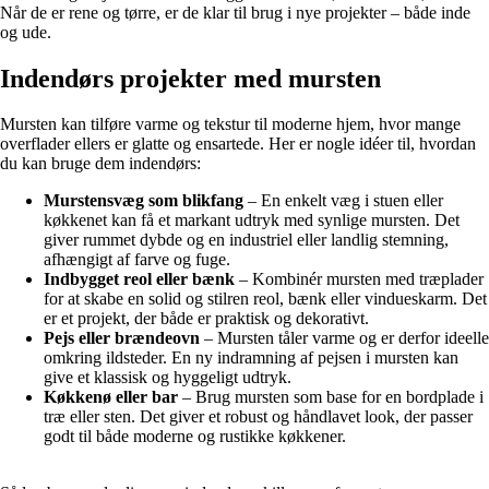
Når de er rene og tørre, er de klar til brug i nye projekter – både inde
og ude.
Indendørs projekter med mursten
Mursten kan tilføre varme og tekstur til moderne hjem, hvor mange
overflader ellers er glatte og ensartede. Her er nogle idéer til, hvordan
du kan bruge dem indendørs:
Murstensvæg som blikfang
– En enkelt væg i stuen eller
køkkenet kan få et markant udtryk med synlige mursten. Det
giver rummet dybde og en industriel eller landlig stemning,
afhængigt af farve og fuge.
Indbygget reol eller bænk
– Kombinér mursten med træplader
for at skabe en solid og stilren reol, bænk eller vindueskarm. Det
er et projekt, der både er praktisk og dekorativt.
Pejs eller brændeovn
– Mursten tåler varme og er derfor ideelle
omkring ildsteder. En ny indramning af pejsen i mursten kan
give et klassisk og hyggeligt udtryk.
Køkkenø eller bar
– Brug mursten som base for en bordplade i
træ eller sten. Det giver et robust og håndlavet look, der passer
godt til både moderne og rustikke køkkener.