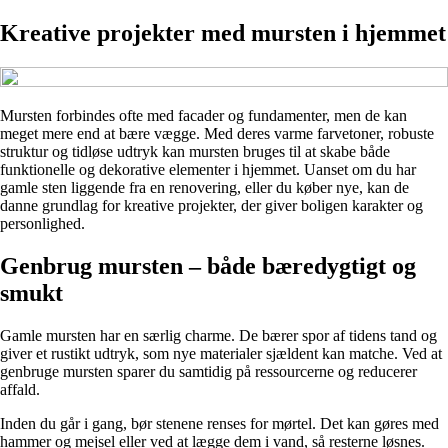
Kreative projekter med mursten i hjemmet
Mursten forbindes ofte med facader og fundamenter, men de kan
meget mere end at bære vægge. Med deres varme farvetoner, robuste
struktur og tidløse udtryk kan mursten bruges til at skabe både
funktionelle og dekorative elementer i hjemmet. Uanset om du har
gamle sten liggende fra en renovering, eller du køber nye, kan de
danne grundlag for kreative projekter, der giver boligen karakter og
personlighed.
Genbrug mursten – både bæredygtigt og
smukt
Gamle mursten har en særlig charme. De bærer spor af tidens tand og
giver et rustikt udtryk, som nye materialer sjældent kan matche. Ved at
genbruge mursten sparer du samtidig på ressourcerne og reducerer
affald.
Inden du går i gang, bør stenene renses for mørtel. Det kan gøres med
hammer og mejsel eller ved at lægge dem i vand, så resterne løsnes.