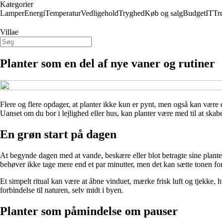
Kategorier
Lamper
Energi
Temperatur
Vedligehold
Tryghed
Køb og salg
Budget
IT
Tr
Villae
Planter som en del af nye vaner og rutiner
Flere og flere opdager, at planter ikke kun er pynt, men også kan være e
Uanset om du bor i lejlighed eller hus, kan planter være med til at skabe
En grøn start på dagen
At begynde dagen med at vande, beskære eller blot betragte sine planter
behøver ikke tage mere end et par minutter, men det kan sætte tonen for
Et simpelt ritual kan være at åbne vinduet, mærke frisk luft og tjekke
forbindelse til naturen, selv midt i byen.
Planter som påmindelse om pauser