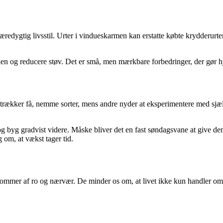
edygtig livsstil. Urter i vindueskarmen kan erstatte købte krydderurter i
eden og reducere støv. Det er små, men mærkbare forbedringer, der gør h
etrækker få, nemme sorter, mens andre nyder at eksperimentere med sjældn
 og byg gradvist videre. Måske bliver det en fast søndagsvane at give de
g om, at vækst tager tid.
ommer af ro og nærvær. De minder os om, at livet ikke kun handler om 