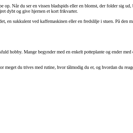
p. Når du ser en vissen bladspids eller en blomst, der folder sig ud, bli
et dybt og give hjernen et kort frikvarter.
det, en sukkulent ved kaffemaskinen eller en fredslilje i stuen. På den
ngsfuld hobby. Mange begynder med en enkelt potteplante og ender med e
or meget du trives med rutine, hvor tålmodig du er, og hvordan du reager