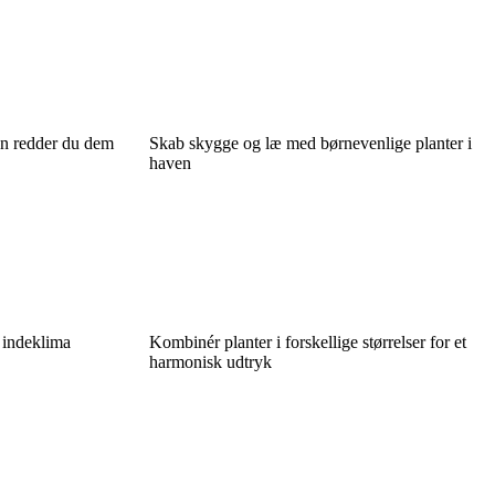
dan redder du dem
Skab skygge og læ med børnevenlige planter i
haven
 indeklima
Kombinér planter i forskellige størrelser for et
harmonisk udtryk