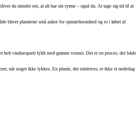
ver du mindet om, at alt har sin rytme – også du. At tage sig tid til at
 måde bliver planterne små ankre for opmærksomhed og ro i løbet af
t helt vinduesparti fyldt med grønne venner. Det er en proces, der både
er, når noget ikke lykkes. En plante, der mistrives, er ikke et nederlag