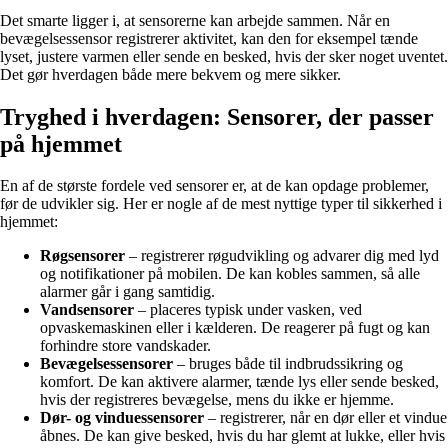
Det smarte ligger i, at sensorerne kan arbejde sammen. Når en
bevægelsessensor registrerer aktivitet, kan den for eksempel tænde
lyset, justere varmen eller sende en besked, hvis der sker noget uventet.
Det gør hverdagen både mere bekvem og mere sikker.
Tryghed i hverdagen: Sensorer, der passer
på hjemmet
En af de største fordele ved sensorer er, at de kan opdage problemer,
før de udvikler sig. Her er nogle af de mest nyttige typer til sikkerhed i
hjemmet:
Røgsensorer
– registrerer røgudvikling og advarer dig med lyd
og notifikationer på mobilen. De kan kobles sammen, så alle
alarmer går i gang samtidig.
Vandsensorer
– placeres typisk under vasken, ved
opvaskemaskinen eller i kælderen. De reagerer på fugt og kan
forhindre store vandskader.
Bevægelsessensorer
– bruges både til indbrudssikring og
komfort. De kan aktivere alarmer, tænde lys eller sende besked,
hvis der registreres bevægelse, mens du ikke er hjemme.
Dør- og vinduessensorer
– registrerer, når en dør eller et vindue
åbnes. De kan give besked, hvis du har glemt at lukke, eller hvis