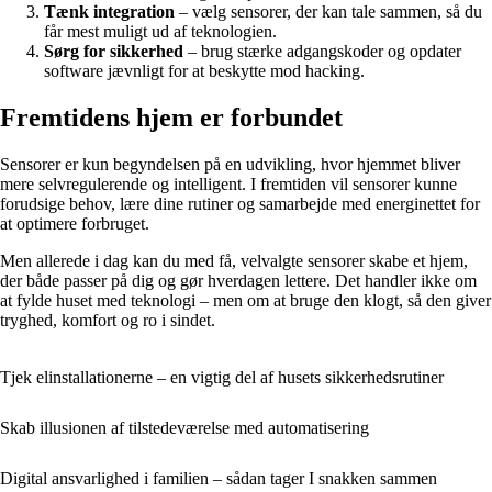
Tænk integration
– vælg sensorer, der kan tale sammen, så du
får mest muligt ud af teknologien.
Sørg for sikkerhed
– brug stærke adgangskoder og opdater
software jævnligt for at beskytte mod hacking.
Fremtidens hjem er forbundet
Sensorer er kun begyndelsen på en udvikling, hvor hjemmet bliver
mere selvregulerende og intelligent. I fremtiden vil sensorer kunne
forudsige behov, lære dine rutiner og samarbejde med energinettet for
at optimere forbruget.
Men allerede i dag kan du med få, velvalgte sensorer skabe et hjem,
der både passer på dig og gør hverdagen lettere. Det handler ikke om
at fylde huset med teknologi – men om at bruge den klogt, så den giver
tryghed, komfort og ro i sindet.
Tjek elinstallationerne – en vigtig del af husets sikkerhedsrutiner
Skab illusionen af tilstedeværelse med automatisering
Digital ansvarlighed i familien – sådan tager I snakken sammen