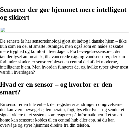
Sensorer der gør hjemmet mere intelligent
og sikkert
De seneste år har sensorteknologi gjort sit indtog i danske hjem – ikke
kun som en del af smarte løsninger, men også som en måde at skabe
mere tryghed og komfort i hverdagen. Fra bevægelsessensorer, der
tænder lyset automatisk, til avancerede røg- og vandsensorer, der kan
forhindre skader, er sensorer blevet en central del af det moderne,
intelligente hjem. Men hvordan fungerer de, og hvilke typer giver mest
værdi i hverdagen?
Hvad er en sensor – og hvorfor er den
smart?
En sensor er en lille enhed, der registrerer ændringer i omgivelserne –
det kan være bevægelse, temperatur, fugt, lys eller lyd – og sender et
signal videre til et system, som reagerer på informationen. I et smart
home kan sensorer kobles til en central hub eller app, så du kan
overvåge og styre hjemmet direkte fra din telefon.