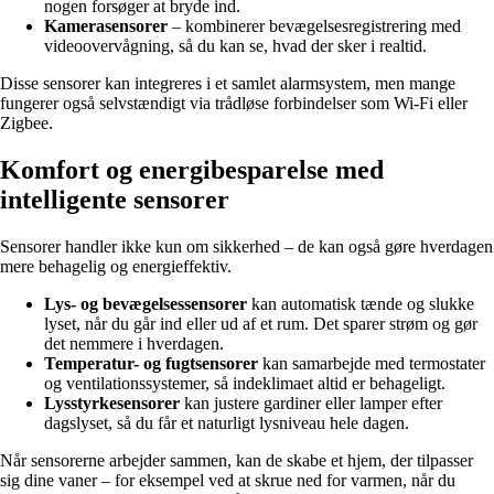
nogen forsøger at bryde ind.
Kamerasensorer
– kombinerer bevægelsesregistrering med
videoovervågning, så du kan se, hvad der sker i realtid.
Disse sensorer kan integreres i et samlet alarmsystem, men mange
fungerer også selvstændigt via trådløse forbindelser som Wi-Fi eller
Zigbee.
Komfort og energibesparelse med
intelligente sensorer
Sensorer handler ikke kun om sikkerhed – de kan også gøre hverdagen
mere behagelig og energieffektiv.
Lys- og bevægelsessensorer
kan automatisk tænde og slukke
lyset, når du går ind eller ud af et rum. Det sparer strøm og gør
det nemmere i hverdagen.
Temperatur- og fugtsensorer
kan samarbejde med termostater
og ventilationssystemer, så indeklimaet altid er behageligt.
Lysstyrkesensorer
kan justere gardiner eller lamper efter
dagslyset, så du får et naturligt lysniveau hele dagen.
Når sensorerne arbejder sammen, kan de skabe et hjem, der tilpasser
sig dine vaner – for eksempel ved at skrue ned for varmen, når du