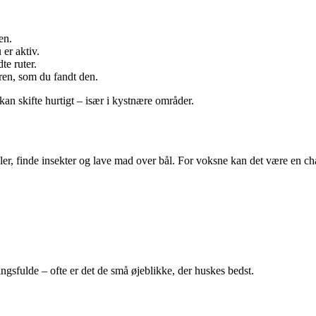
en.
 er aktiv.
te ruter.
uren, som du fandt den.
 kan skifte hurtigt – især i kystnære områder.
huler, finde insekter og lave mad over bål. For voksne kan det være en c
ingsfulde – ofte er det de små øjeblikke, der huskes bedst.