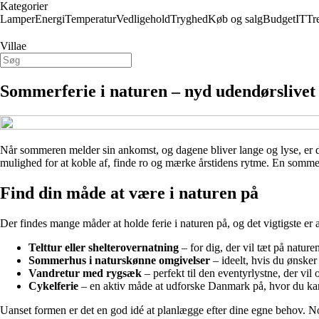
Kategorier
Lamper
Energi
Temperatur
Vedligehold
Tryghed
Køb og salg
Budget
IT
Tr
Villae
Sommerferie i naturen – nyd udendørslivet 
Når sommeren melder sin ankomst, og dagene bliver lange og lyse, er det 
mulighed for at koble af, finde ro og mærke årstidens rytme. En sommerf
Find din måde at være i naturen på
Der findes mange måder at holde ferie i naturen på, og det vigtigste er a
Telttur eller shelterovernatning
– for dig, der vil tæt på nature
Sommerhus i naturskønne omgivelser
– ideelt, hvis du ønsker
Vandretur med rygsæk
– perfekt til den eventyrlystne, der vil 
Cykelferie
– en aktiv måde at udforske Danmark på, hvor du kan 
Uanset formen er det en god idé at planlægge efter dine egne behov. N