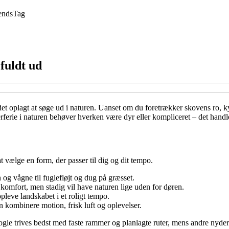
ends
Tag
fuldt ud
oplagt at søge ud i naturen. Uanset om du foretrækker skovens ro, kystens
erie i naturen behøver hverken være dyr eller kompliceret – det handler 
t vælge en form, der passer til dig og dit tempo.
n og vågne til fuglefløjt og dug på græsset.
 komfort, men stadig vil have naturen lige uden for døren.
opleve landskabet i et roligt tempo.
kombinere motion, frisk luft og oplevelser.
ogle trives bedst med faste rammer og planlagte ruter, mens andre nyde