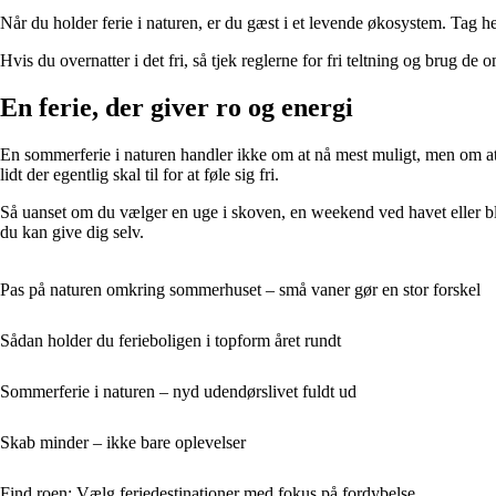
Når du holder ferie i naturen, er du gæst i et levende økosystem. Tag he
Hvis du overnatter i det fri, så tjek reglerne for fri teltning og brug de
En ferie, der giver ro og energi
En sommerferie i naturen handler ikke om at nå mest muligt, men om at
lidt der egentlig skal til for at føle sig fri.
Så uanset om du vælger en uge i skoven, en weekend ved havet eller blo
du kan give dig selv.
Pas på naturen omkring sommerhuset – små vaner gør en stor forskel
Sådan holder du ferieboligen i topform året rundt
Sommerferie i naturen – nyd udendørslivet fuldt ud
Skab minder – ikke bare oplevelser
Find roen: Vælg feriedestinationer med fokus på fordybelse