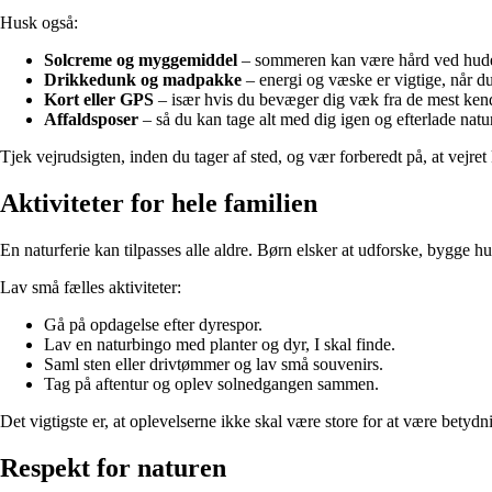
Husk også:
Solcreme og myggemiddel
– sommeren kan være hård ved hud
Drikkedunk og madpakke
– energi og væske er vigtige, når du
Kort eller GPS
– især hvis du bevæger dig væk fra de mest kend
Affaldsposer
– så du kan tage alt med dig igen og efterlade nat
Tjek vejrudsigten, inden du tager af sted, og vær forberedt på, at vejret
Aktiviteter for hele familien
En naturferie kan tilpasses alle aldre. Børn elsker at udforske, bygge 
Lav små fælles aktiviteter:
Gå på opdagelse efter dyrespor.
Lav en naturbingo med planter og dyr, I skal finde.
Saml sten eller drivtømmer og lav små souvenirs.
Tag på aftentur og oplev solnedgangen sammen.
Det vigtigste er, at oplevelserne ikke skal være store for at være betydn
Respekt for naturen