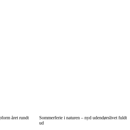
pform året rundt
Sommerferie i naturen – nyd udendørslivet fuldt
ud