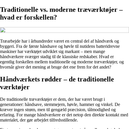
Traditionelle vs. moderne træværktøjer –
hvad er forskellen?
Træarbejde har i århundreder været en central del af håndværk og
byggeri. Fra de første håndsave og høvle til nutidens batteridrevne
maskiner har værktøjet udviklet sig markant – men mange
håndværkere sværger stadig til de klassiske redskaber. Hvad er
egentlig forskellen mellem traditionelle og moderne træværktøjer, og
hvornår giver det mening at bruge det ene frem for det andet?
Håndværkets rødder – de traditionelle
værktøjer
De traditionelle træværktøjer er dem, der har været brugt i
generationer: håndsave, stemmejern, høvle, hammer og vinkel. De
kræver ingen strøm, men til gengæld præcision, tålmodighed og
erfaring. For mange håndværkere er det netop den direkte kontakt med
materialet, der gør arbejdet tilfredsstillende.