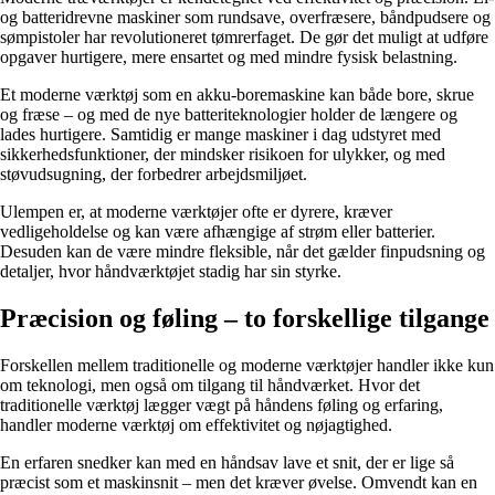
og batteridrevne maskiner som rundsave, overfræsere, båndpudsere og
sømpistoler har revolutioneret tømrerfaget. De gør det muligt at udføre
opgaver hurtigere, mere ensartet og med mindre fysisk belastning.
Et moderne værktøj som en akku-boremaskine kan både bore, skrue
og fræse – og med de nye batteriteknologier holder de længere og
lades hurtigere. Samtidig er mange maskiner i dag udstyret med
sikkerhedsfunktioner, der mindsker risikoen for ulykker, og med
støvudsugning, der forbedrer arbejdsmiljøet.
Ulempen er, at moderne værktøjer ofte er dyrere, kræver
vedligeholdelse og kan være afhængige af strøm eller batterier.
Desuden kan de være mindre fleksible, når det gælder finpudsning og
detaljer, hvor håndværktøjet stadig har sin styrke.
Præcision og føling – to forskellige tilgange
Forskellen mellem traditionelle og moderne værktøjer handler ikke kun
om teknologi, men også om tilgang til håndværket. Hvor det
traditionelle værktøj lægger vægt på håndens føling og erfaring,
handler moderne værktøj om effektivitet og nøjagtighed.
En erfaren snedker kan med en håndsav lave et snit, der er lige så
præcist som et maskinsnit – men det kræver øvelse. Omvendt kan en