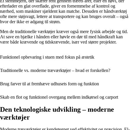
Et stemmejern, der skærer rent gennem træets årer, eller en høvl, der
efterlader en glat overflade, giver en fornemmelse af kontrol og
nærhed, som maskiner sjældent kan matche. Desuden er håndværktøj
ofte mere støjsvagt, lettere at transportere og kan bruges overalt – også
hvor der ikke er adgang til strøm.
Men de traditionelle værktøjer kræver også mere fysisk arbejde og tid.
At save en bjælke i hånden eller høvle en dør til med håndkraft kan
være både krævende og tidskrævende, især ved større projekter.
Funktionel opbevaring i stuen med fokus på æstetik
Traditionelle vs. moderne træværktøjer – hvad er forskellen?
Brug farver til at fremhæve udhusets form og funktion
Skab en flot og funktionel overgang mellem indkørsel og carport
Den teknologiske udvikling – moderne
værktøjer
Moderne træværktøjer er kendetegnet ved effektivitet og præcision. El-