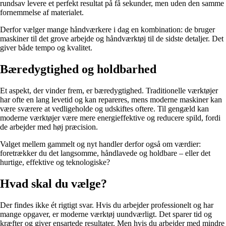
rundsav levere et perfekt resultat på få sekunder, men uden den samme
fornemmelse af materialet.
Derfor vælger mange håndværkere i dag en kombination: de bruger
maskiner til det grove arbejde og håndværktøj til de sidste detaljer. Det
giver både tempo og kvalitet.
Bæredygtighed og holdbarhed
Et aspekt, der vinder frem, er bæredygtighed. Traditionelle værktøjer
har ofte en lang levetid og kan repareres, mens moderne maskiner kan
være sværere at vedligeholde og udskiftes oftere. Til gengæld kan
moderne værktøjer være mere energieffektive og reducere spild, fordi
de arbejder med høj præcision.
Valget mellem gammelt og nyt handler derfor også om værdier:
foretrækker du det langsomme, håndlavede og holdbare – eller det
hurtige, effektive og teknologiske?
Hvad skal du vælge?
Der findes ikke ét rigtigt svar. Hvis du arbejder professionelt og har
mange opgaver, er moderne værktøj uundværligt. Det sparer tid og
kræfter og giver ensartede resultater. Men hvis du arbejder med mindre