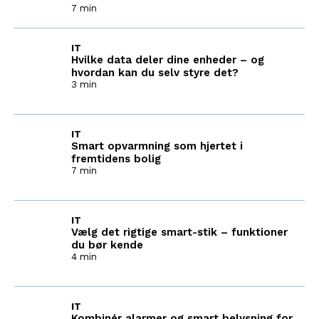
7 min
IT
Hvilke data deler dine enheder – og
hvordan kan du selv styre det?
3 min
IT
Smart opvarmning som hjertet i
fremtidens bolig
7 min
IT
Vælg det rigtige smart-stik – funktioner
du bør kende
4 min
IT
Kombinér alarmer og smart belysning for