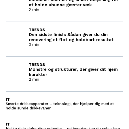
at holde ubudne gæster væk
2 min
TRENDS
Den sidste finish: Sådan giver du din
renovering et flot og holdbart resultat
3 min
TRENDS
Mønstre og strukturer, der giver dit hjem
karakter
2 min
IT
Smarte drikkeapparater – teknologi, der hjælper dig med at
holde sunde drikkevaner
IT
Hvilke data deler dine enheder – og hvordan kan du selv styre