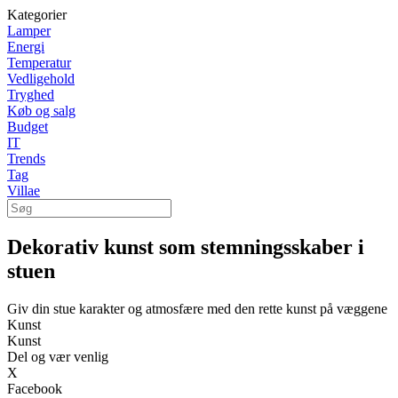
Kategorier
Lamper
Energi
Temperatur
Vedligehold
Tryghed
Køb og salg
Budget
IT
Trends
Tag
Villae
Dekorativ kunst som stemningsskaber i
stuen
Giv din stue karakter og atmosfære med den rette kunst på væggene
Kunst
Kunst
Del og vær venlig
X
Facebook