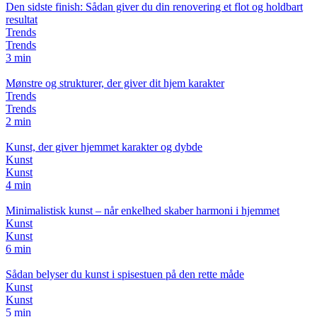
Den sidste finish: Sådan giver du din renovering et flot og holdbart
resultat
Trends
Trends
3 min
Mønstre og strukturer, der giver dit hjem karakter
Trends
Trends
2 min
Kunst, der giver hjemmet karakter og dybde
Kunst
Kunst
4 min
Minimalistisk kunst – når enkelhed skaber harmoni i hjemmet
Kunst
Kunst
6 min
Sådan belyser du kunst i spisestuen på den rette måde
Kunst
Kunst
5 min