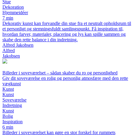
Stue
Dekoration
Hjemmeidéer
7 min
Dekorativ kunst kan forvandle din stue fra et neutralt opholdsrum til
et personligt og stemningsfuldt samlingspunkt. Få inspiration til,
hvordan farver, materialer, placering og lys kan spille sammen og
skabe den rette balance i din indretning.
Alfred Jakobsen
Alfred
Jakobsen
Billeder i soveværelset – sådan skaber du ro og personlighed
Giv dit soveværelse en rolig og personlig atmosfære med den rette
vægkunst
Kunst
Kunst
Soveværelse
Indretning
Kunst
Bolig
Inspiration
6 min
Billeder i soveværelset kan gøre en stor forskel for rummets