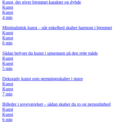
Kunst, der giver hjemmet karakter og dybde
Kunst
Kunst
4 min
Minimalistisk kunst – når enkelhed skaber harmoni i hjemmet
Kunst
Kunst
6 min
Sådan belyser du kunst i spisestuen på den rette måde
Kunst
Kunst
5 min
Dekorativ kunst som stemningsskaber i stuen
Kunst
Kunst
7 min
Billeder i soveværelset – sådan skaber du ro og personlighed
Kunst
Kunst
6 min