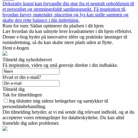
Dekorativ kunst kan forvandle din stue fra et neutralt opholdsrum til
et personligt og stemningsfuldt samlingspunkt. Få inspiration til,
hvordan farver, materialer, placering og lys kan spille sammen og
skabe den rette balance i din indretning.
Rum for rum: Sådan optimerer du pladsen i dit hjem
Lær hvordan du kan udnytte hver kvadratmeter i dit hjem effektivt.
Denne e-bog byder på innovative idéer og praktiske løsninger til
rumindretning, så du kan skabe mere plads uden at flytte.
Hent e-bogen
Tilmeld dig nyhedsbrevet
Få inspiration, viden og små genveje direkte i din indbakke.
Hvad er din e-mail?
Tilmeld dig
Tak for tilmeldingen
Jeg tilslutter mig sidens betingelser og samtykker til
persondatabehandling.
Din tilmelding betyder, at vi må sende dig relevant indhold, og at du
accepterer vores retningslinjer for databeskyttelse. Du kan altid
framelde dig uden problemer.