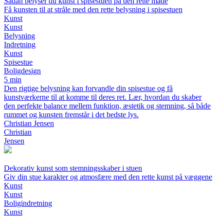
Sådan belyser du kunst i spisestuen på den rette måde
Få kunsten til at stråle med den rette belysning i spisestuen
Kunst
Kunst
Belysning
Indretning
Kunst
Spisestue
Boligdesign
5 min
Den rigtige belysning kan forvandle din spisestue og få
kunstværkerne til at komme til deres ret. Lær, hvordan du skaber
den perfekte balance mellem funktion, æstetik og stemning, så både
rummet og kunsten fremstår i det bedste lys.
Christian Jensen
Christian
Jensen
Dekorativ kunst som stemningsskaber i stuen
Giv din stue karakter og atmosfære med den rette kunst på væggene
Kunst
Kunst
Boligindretning
Kunst