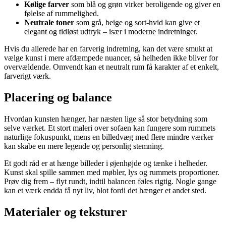
Kølige farver
som blå og grøn virker beroligende og giver en
følelse af rummelighed.
Neutrale toner
som grå, beige og sort-hvid kan give et
elegant og tidløst udtryk – især i moderne indretninger.
Hvis du allerede har en farverig indretning, kan det være smukt at
vælge kunst i mere afdæmpede nuancer, så helheden ikke bliver for
overvældende. Omvendt kan et neutralt rum få karakter af et enkelt,
farverigt værk.
Placering og balance
Hvordan kunsten hænger, har næsten lige så stor betydning som
selve værket. Et stort maleri over sofaen kan fungere som rummets
naturlige fokuspunkt, mens en billedvæg med flere mindre værker
kan skabe en mere legende og personlig stemning.
Et godt råd er at hænge billeder i øjenhøjde og tænke i helheder.
Kunst skal spille sammen med møbler, lys og rummets proportioner.
Prøv dig frem – flyt rundt, indtil balancen føles rigtig. Nogle gange
kan et værk endda få nyt liv, blot fordi det hænger et andet sted.
Materialer og teksturer