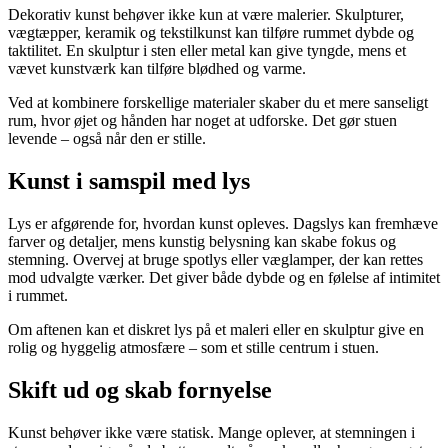
Dekorativ kunst behøver ikke kun at være malerier. Skulpturer,
vægtæpper, keramik og tekstilkunst kan tilføre rummet dybde og
taktilitet. En skulptur i sten eller metal kan give tyngde, mens et
vævet kunstværk kan tilføre blødhed og varme.
Ved at kombinere forskellige materialer skaber du et mere sanseligt
rum, hvor øjet og hånden har noget at udforske. Det gør stuen
levende – også når den er stille.
Kunst i samspil med lys
Lys er afgørende for, hvordan kunst opleves. Dagslys kan fremhæve
farver og detaljer, mens kunstig belysning kan skabe fokus og
stemning. Overvej at bruge spotlys eller væglamper, der kan rettes
mod udvalgte værker. Det giver både dybde og en følelse af intimitet
i rummet.
Om aftenen kan et diskret lys på et maleri eller en skulptur give en
rolig og hyggelig atmosfære – som et stille centrum i stuen.
Skift ud og skab fornyelse
Kunst behøver ikke være statisk. Mange oplever, at stemningen i