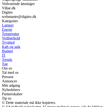
Vedvarende løsninger
Villae.dk
Digitro
webmaster@digitro.dk
Kategorier
Lamper
Energi
Temperatur
Vedligehold
Tryghed
Køb og salg
Budget
IT
Trends
Tag
Om os
Tal med os
Pressen
Annoncer
Min adgang
Nyhedsbrev
Partnerskaber
Tip os
© Dette materiale må ikke kopieres.
© Alt indhold er beskyttet. Vi tjener muligvis penge, når du klikker