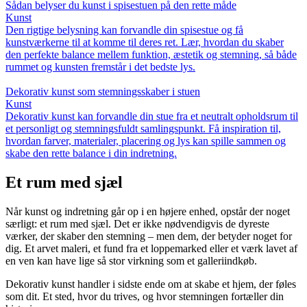
Sådan belyser du kunst i spisestuen på den rette måde
Kunst
Den rigtige belysning kan forvandle din spisestue og få
kunstværkerne til at komme til deres ret. Lær, hvordan du skaber
den perfekte balance mellem funktion, æstetik og stemning, så både
rummet og kunsten fremstår i det bedste lys.
Dekorativ kunst som stemningsskaber i stuen
Kunst
Dekorativ kunst kan forvandle din stue fra et neutralt opholdsrum til
et personligt og stemningsfuldt samlingspunkt. Få inspiration til,
hvordan farver, materialer, placering og lys kan spille sammen og
skabe den rette balance i din indretning.
Et rum med sjæl
Når kunst og indretning går op i en højere enhed, opstår der noget
særligt: et rum med sjæl. Det er ikke nødvendigvis de dyreste
værker, der skaber den stemning – men dem, der betyder noget for
dig. Et arvet maleri, et fund fra et loppemarked eller et værk lavet af
en ven kan have lige så stor virkning som et galleriindkøb.
Dekorativ kunst handler i sidste ende om at skabe et hjem, der føles
som dit. Et sted, hvor du trives, og hvor stemningen fortæller din