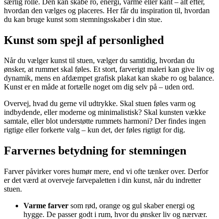
særlig rolle. Den kan skabe ro, energi, varme eller kant – alt efter,
hvordan den vælges og placeres. Her får du inspiration til, hvordan
du kan bruge kunst som stemningsskaber i din stue.
Kunst som spejl af personlighed
Når du vælger kunst til stuen, vælger du samtidig, hvordan du
ønsker, at rummet skal føles. Et stort, farverigt maleri kan give liv og
dynamik, mens en afdæmpet grafisk plakat kan skabe ro og balance.
Kunst er en måde at fortælle noget om dig selv på – uden ord.
Overvej, hvad du gerne vil udtrykke. Skal stuen føles varm og
indbydende, eller moderne og minimalistisk? Skal kunsten vække
samtale, eller blot understøtte rummets harmoni? Der findes ingen
rigtige eller forkerte valg – kun det, der føles rigtigt for dig.
Farvernes betydning for stemningen
Farver påvirker vores humør mere, end vi ofte tænker over. Derfor
er det værd at overveje farvepaletten i din kunst, når du indretter
stuen.
Varme farver
som rød, orange og gul skaber energi og
hygge. De passer godt i rum, hvor du ønsker liv og nærvær.