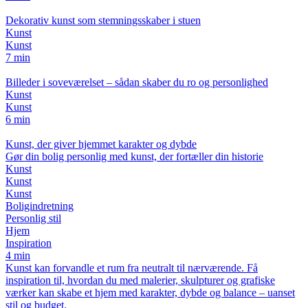
Dekorativ kunst som stemningsskaber i stuen
Kunst
Kunst
7 min
Billeder i soveværelset – sådan skaber du ro og personlighed
Kunst
Kunst
6 min
Kunst, der giver hjemmet karakter og dybde
Gør din bolig personlig med kunst, der fortæller din historie
Kunst
Kunst
Kunst
Boligindretning
Personlig stil
Hjem
Inspiration
4 min
Kunst kan forvandle et rum fra neutralt til nærværende. Få
inspiration til, hvordan du med malerier, skulpturer og grafiske
værker kan skabe et hjem med karakter, dybde og balance – uanset
stil og budget.