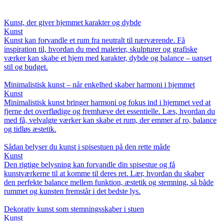
Kunst, der giver hjemmet karakter og dybde
Kunst
Kunst kan forvandle et rum fra neutralt til nærværende. Få
inspiration til, hvordan du med malerier, skulpturer og grafiske
værker kan skabe et hjem med karakter, dybde og balance – uanset
stil og budget.
Minimalistisk kunst – når enkelhed skaber harmoni i hjemmet
Kunst
Minimalistisk kunst bringer harmoni og fokus ind i hjemmet ved at
fjerne det overflødige og fremhæve det essentielle. Læs, hvordan du
med få, velvalgte værker kan skabe et rum, der emmer af ro, balance
og tidløs æstetik.
Sådan belyser du kunst i spisestuen på den rette måde
Kunst
Den rigtige belysning kan forvandle din spisestue og få
kunstværkerne til at komme til deres ret. Lær, hvordan du skaber
den perfekte balance mellem funktion, æstetik og stemning, så både
rummet og kunsten fremstår i det bedste lys.
Dekorativ kunst som stemningsskaber i stuen
Kunst