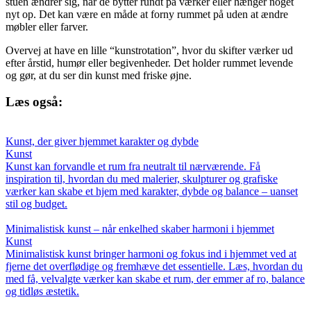
stuen ændrer sig, når de bytter rundt på værker eller hænger noget
nyt op. Det kan være en måde at forny rummet på uden at ændre
møbler eller farver.
Overvej at have en lille “kunstrotation”, hvor du skifter værker ud
efter årstid, humør eller begivenheder. Det holder rummet levende
og gør, at du ser din kunst med friske øjne.
Læs også:
Kunst, der giver hjemmet karakter og dybde
Kunst
Kunst kan forvandle et rum fra neutralt til nærværende. Få
inspiration til, hvordan du med malerier, skulpturer og grafiske
værker kan skabe et hjem med karakter, dybde og balance – uanset
stil og budget.
Minimalistisk kunst – når enkelhed skaber harmoni i hjemmet
Kunst
Minimalistisk kunst bringer harmoni og fokus ind i hjemmet ved at
fjerne det overflødige og fremhæve det essentielle. Læs, hvordan du
med få, velvalgte værker kan skabe et rum, der emmer af ro, balance
og tidløs æstetik.