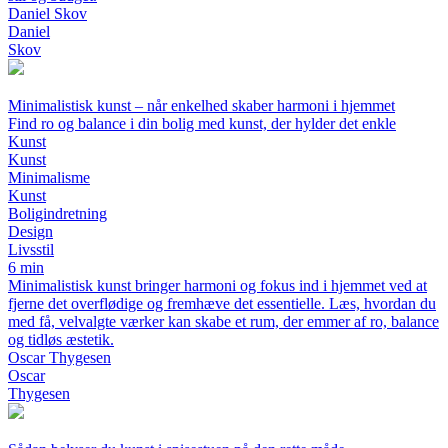
Daniel Skov
Daniel
Skov
Minimalistisk kunst – når enkelhed skaber harmoni i hjemmet
Find ro og balance i din bolig med kunst, der hylder det enkle
Kunst
Kunst
Minimalisme
Kunst
Boligindretning
Design
Livsstil
6 min
Minimalistisk kunst bringer harmoni og fokus ind i hjemmet ved at
fjerne det overflødige og fremhæve det essentielle. Læs, hvordan du
med få, velvalgte værker kan skabe et rum, der emmer af ro, balance
og tidløs æstetik.
Oscar Thygesen
Oscar
Thygesen