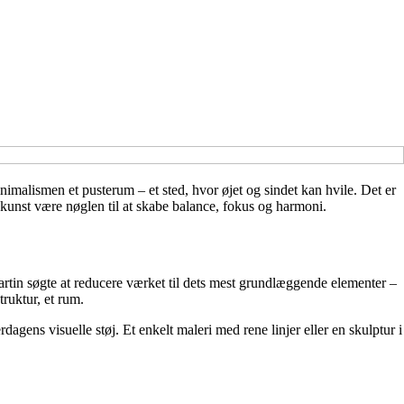
imalismen et pusterum – et sted, hvor øjet og sindet kan hvile. Det er
k kunst være nøglen til at skabe balance, fokus og harmoni.
in søgte at reducere værket til dets mest grundlæggende elementer –
truktur, et rum.
agens visuelle støj. Et enkelt maleri med rene linjer eller en skulptur i