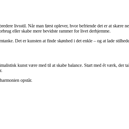
edere livsstil. Når man først oplever, hvor befriende det er at skære ned
 forbrug eller skabe mere bevidste rammer for livet derhjemme.
nke. Det er kunsten at finde skønhed i det enkle – og at lade stilhede
listisk kunst være med til at skabe balance. Start med ét værk, der taler
r.
, harmonien opstår.