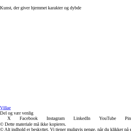
Kunst, der giver hjemmet karakter og dybde
Villae
Del og vær venlig
X
Facebook
Instagram
LinkedIn
YouTube
Pin
© Dette materiale må ikke kopieres.
© Alt indhold er beskyttet. Vi tjener muligvis penge, når du klikker på e