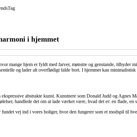
ends
Tag
 harmoni i hjemmet
hvor mange hjem er fyldt med farver, mønstre og genstande, tilbyder min
sentielle og lader alt overflødigt falde bort. I hjemmet kan minimalistis
ekspressive abstrakte kunst. Kunstnere som Donald Judd og Agnes Mart
 følelser, handlede det om at lade værket være, hvad det er: en flade, en s
undet vej ind i vores boliger, hvor den fungerer som et modspil til hverd