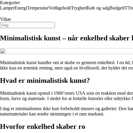
Kategorier
Lamper
Energi
Temperatur
Vedligehold
Tryghed
Køb og salg
Budget
IT
Tr
Villae
Minimalistisk kunst – når enkelhed skaber
Minimalistisk kunst handler om at skabe ro gennem enkelhed. I en tid, 
ikke kun en æstetisk retning, men også en livsfilosofi, der hylder det es
Hvad er minimalistisk kunst?
Minimalistisk kunst opstod i 1960’ernes USA som en reaktion mod den 
form, farve og materiale. I stedet for at fortælle historier eller udtrykke
I dag er minimalismen ikke kun forbeholdt museer og gallerier. Den har f
naturmaterialer kan ændre stemningen i et rum markant.
Hvorfor enkelhed skaber ro