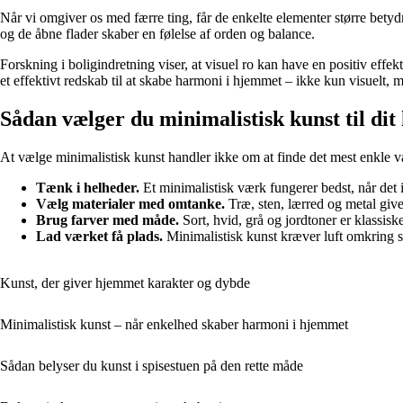
Når vi omgiver os med færre ting, får de enkelte elementer større betyd
og de åbne flader skaber en følelse af orden og balance.
Forskning i boligindretning viser, at visuel ro kan have en positiv eff
et effektivt redskab til at skabe harmoni i hjemmet – ikke kun visuelt, 
Sådan vælger du minimalistisk kunst til dit
At vælge minimalistisk kunst handler ikke om at finde det mest enkle v
Tænk i helheder.
Et minimalistisk værk fungerer bedst, når det
Vælg materialer med omtanke.
Træ, sten, lærred og metal giver
Brug farver med måde.
Sort, hvid, grå og jordtoner er klassisk
Lad værket få plads.
Minimalistisk kunst kræver luft omkring 
Kunst, der giver hjemmet karakter og dybde
Minimalistisk kunst – når enkelhed skaber harmoni i hjemmet
Sådan belyser du kunst i spisestuen på den rette måde