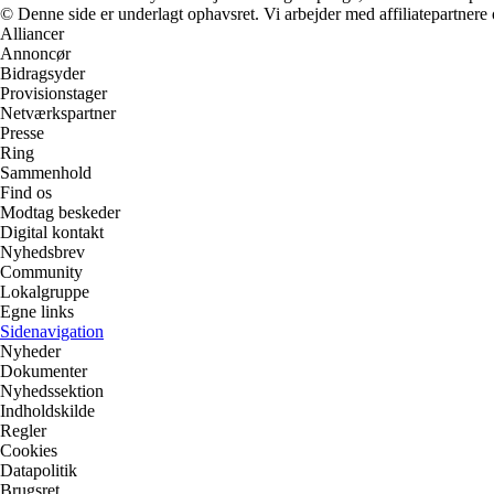
© Denne side er underlagt ophavsret. Vi arbejder med affiliatepartnere 
Alliancer
Annoncør
Bidragsyder
Provisionstager
Netværkspartner
Presse
Ring
Sammenhold
Find os
Modtag beskeder
Digital kontakt
Nyhedsbrev
Community
Lokalgruppe
Egne links
Sidenavigation
Nyheder
Dokumenter
Nyhedssektion
Indholdskilde
Regler
Cookies
Datapolitik
Brugsret