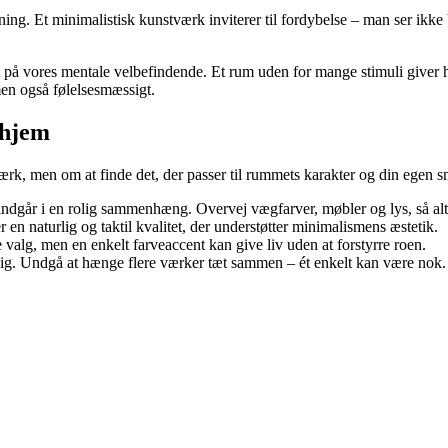
ning. Et minimalistisk kunstværk inviterer til fordybelse – man ser ikk
ekt på vores mentale velbefindende. Et rum uden for mange stimuli giver
men også følelsesmæssigt.
 hjem
ærk, men om at finde det, der passer til rummets karakter og din egen s
 indgår i en rolig sammenhæng. Overvej vægfarver, møbler og lys, så alt
 en naturlig og taktil kvalitet, der understøtter minimalismens æstetik.
e valg, men en enkelt farveaccent kan give liv uden at forstyrre roen.
sig. Undgå at hænge flere værker tæt sammen – ét enkelt kan være nok.