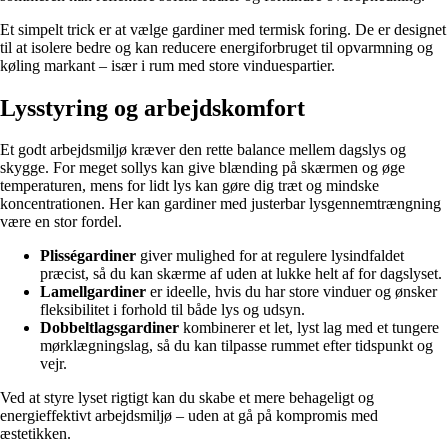
Et simpelt trick er at vælge gardiner med termisk foring. De er designet
til at isolere bedre og kan reducere energiforbruget til opvarmning og
køling markant – især i rum med store vinduespartier.
Lysstyring og arbejdskomfort
Et godt arbejdsmiljø kræver den rette balance mellem dagslys og
skygge. For meget sollys kan give blænding på skærmen og øge
temperaturen, mens for lidt lys kan gøre dig træt og mindske
koncentrationen. Her kan gardiner med justerbar lysgennemtrængning
være en stor fordel.
Plisségardiner
giver mulighed for at regulere lysindfaldet
præcist, så du kan skærme af uden at lukke helt af for dagslyset.
Lamellgardiner
er ideelle, hvis du har store vinduer og ønsker
fleksibilitet i forhold til både lys og udsyn.
Dobbeltlagsgardiner
kombinerer et let, lyst lag med et tungere
mørklægningslag, så du kan tilpasse rummet efter tidspunkt og
vejr.
Ved at styre lyset rigtigt kan du skabe et mere behageligt og
energieffektivt arbejdsmiljø – uden at gå på kompromis med
æstetikken.