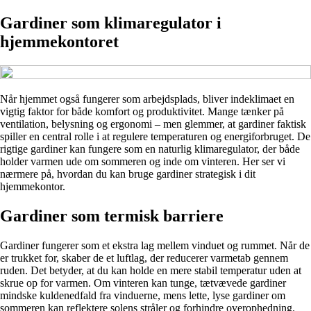
Gardiner som klimaregulator i
hjemmekontoret
Når hjemmet også fungerer som arbejdsplads, bliver indeklimaet en
vigtig faktor for både komfort og produktivitet. Mange tænker på
ventilation, belysning og ergonomi – men glemmer, at gardiner faktisk
spiller en central rolle i at regulere temperaturen og energiforbruget. De
rigtige gardiner kan fungere som en naturlig klimaregulator, der både
holder varmen ude om sommeren og inde om vinteren. Her ser vi
nærmere på, hvordan du kan bruge gardiner strategisk i dit
hjemmekontor.
Gardiner som termisk barriere
Gardiner fungerer som et ekstra lag mellem vinduet og rummet. Når de
er trukket for, skaber de et luftlag, der reducerer varmetab gennem
ruden. Det betyder, at du kan holde en mere stabil temperatur uden at
skrue op for varmen. Om vinteren kan tunge, tætvævede gardiner
mindske kuldenedfald fra vinduerne, mens lette, lyse gardiner om
sommeren kan reflektere solens stråler og forhindre overophedning.