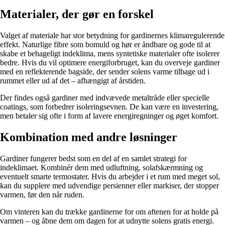
Materialer, der gør en forskel
Valget af materiale har stor betydning for gardinernes klimaregulerende
effekt. Naturlige fibre som bomuld og hør er åndbare og gode til at
skabe et behageligt indeklima, mens syntetiske materialer ofte isolerer
bedre. Hvis du vil optimere energiforbruget, kan du overveje gardiner
med en reflekterende bagside, der sender solens varme tilbage ud i
rummet eller ud af det – afhængigt af årstiden.
Der findes også gardiner med indvævede metaltråde eller specielle
coatings, som forbedrer isoleringsevnen. De kan være en investering,
men betaler sig ofte i form af lavere energiregninger og øget komfort.
Kombination med andre løsninger
Gardiner fungerer bedst som en del af en samlet strategi for
indeklimaet. Kombinér dem med udluftning, solafskærmning og
eventuelt smarte termostater. Hvis du arbejder i et rum med meget sol,
kan du supplere med udvendige persienner eller markiser, der stopper
varmen, før den når ruden.
Om vinteren kan du trække gardinerne for om aftenen for at holde på
varmen – og åbne dem om dagen for at udnytte solens gratis energi.