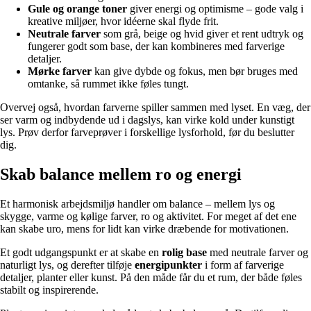
Gule og orange toner
giver energi og optimisme – gode valg i
kreative miljøer, hvor idéerne skal flyde frit.
Neutrale farver
som grå, beige og hvid giver et rent udtryk og
fungerer godt som base, der kan kombineres med farverige
detaljer.
Mørke farver
kan give dybde og fokus, men bør bruges med
omtanke, så rummet ikke føles tungt.
Overvej også, hvordan farverne spiller sammen med lyset. En væg, der
ser varm og indbydende ud i dagslys, kan virke kold under kunstigt
lys. Prøv derfor farveprøver i forskellige lysforhold, før du beslutter
dig.
Skab balance mellem ro og energi
Et harmonisk arbejdsmiljø handler om balance – mellem lys og
skygge, varme og kølige farver, ro og aktivitet. For meget af det ene
kan skabe uro, mens for lidt kan virke dræbende for motivationen.
Et godt udgangspunkt er at skabe en
rolig base
med neutrale farver og
naturligt lys, og derefter tilføje
energipunkter
i form af farverige
detaljer, planter eller kunst. På den måde får du et rum, der både føles
stabilt og inspirerende.