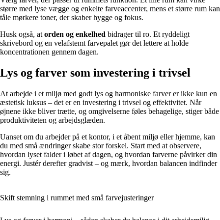
større med lyse vægge og enkelte farveaccenter, mens et større rum kan
tåle mørkere toner, der skaber hygge og fokus.
Husk også, at
orden og enkelhed
bidrager til ro. Et ryddeligt
skrivebord og en velafstemt farvepalet gør det lettere at holde
koncentrationen gennem dagen.
Lys og farver som investering i trivsel
At arbejde i et miljø med godt lys og harmoniske farver er ikke kun en
æstetisk luksus – det er en investering i trivsel og effektivitet. Når
øjnene ikke bliver trætte, og omgivelserne føles behagelige, stiger både
produktiviteten og arbejdsglæden.
Uanset om du arbejder på et kontor, i et åbent miljø eller hjemme, kan
du med små ændringer skabe stor forskel. Start med at observere,
hvordan lyset falder i løbet af dagen, og hvordan farverne påvirker din
energi. Justér derefter gradvist – og mærk, hvordan balancen indfinder
sig.
Skift stemning i rummet med små farvejusteringer