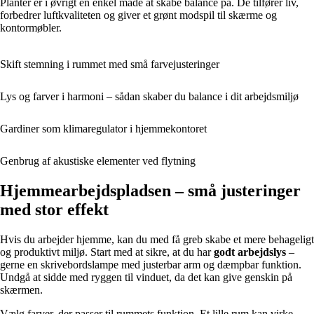
Planter er i øvrigt en enkel måde at skabe balance på. De tilfører liv,
forbedrer luftkvaliteten og giver et grønt modspil til skærme og
kontormøbler.
Skift stemning i rummet med små farvejusteringer
Lys og farver i harmoni – sådan skaber du balance i dit arbejdsmiljø
Gardiner som klimaregulator i hjemmekontoret
Genbrug af akustiske elementer ved flytning
Hjemmearbejdspladsen – små justeringer
med stor effekt
Hvis du arbejder hjemme, kan du med få greb skabe et mere behageligt
og produktivt miljø. Start med at sikre, at du har
godt arbejdslys
–
gerne en skrivebordslampe med justerbar arm og dæmpbar funktion.
Undgå at sidde med ryggen til vinduet, da det kan give genskin på
skærmen.
Vælg farver, der passer til rummets funktion. Et lille rum kan virke