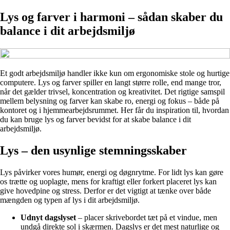
Lys og farver i harmoni – sådan skaber du
balance i dit arbejdsmiljø
Et godt arbejdsmiljø handler ikke kun om ergonomiske stole og hurtige
computere. Lys og farver spiller en langt større rolle, end mange tror,
når det gælder trivsel, koncentration og kreativitet. Det rigtige samspil
mellem belysning og farver kan skabe ro, energi og fokus – både på
kontoret og i hjemmearbejdsrummet. Her får du inspiration til, hvordan
du kan bruge lys og farver bevidst for at skabe balance i dit
arbejdsmiljø.
Lys – den usynlige stemningsskaber
Lys påvirker vores humør, energi og døgnrytme. For lidt lys kan gøre
os trætte og uoplagte, mens for kraftigt eller forkert placeret lys kan
give hovedpine og stress. Derfor er det vigtigt at tænke over både
mængden og typen af lys i dit arbejdsmiljø.
Udnyt dagslyset
– placer skrivebordet tæt på et vindue, men
undgå direkte sol i skærmen. Dagslys er det mest naturlige og