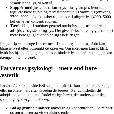
stimulerende lys, vi kan få.
Supplér med justerbart kunstlys
– brug lamper, hvor du kan
regulere både styrke og farvetemperatur. Et varmt lys (omkring
2700–3000 kelvin) skaber ro, mens et køligere lys (4000–5000
kelvin) øger koncentrationen.
Tænk i lag
– kombiner generel rumbelysning med målrettet
arbejdslys og stemningslys. Det giver fleksibilitet og gør rummet
mere behageligt at opholde sig i hele dagen.
Et godt tip er at bruge lamper med dæmpningsfunktion, så du kan
tilpasse lyset efter tidspunkt og opgaver. Om morgenen kan et klart,
hvidt lys hjælpe dig i gang, mens et blødere lys om eftermiddagen kan
dæmpe stressniveauet.
Farvernes psykologi – mere end bare
æstetik
Farver påvirker os både fysisk og mentalt. De kan stimulere, berolige
eller inspirere – alt efter hvordan de bruges. Når du indretter dit
arbejdsmiljø, kan du med fordel vælge farver, der understøtter den
stemning og energi, du ønsker.
Blå og grønne nuancer
skaber ro og koncentration. De minder
os om naturen og virker afstressende.