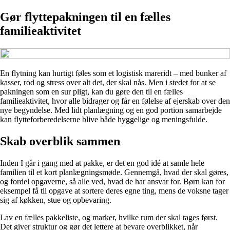
Gør flyttepakningen til en fælles
familieaktivitet
En flytning kan hurtigt føles som et logistisk mareridt – med bunker af
kasser, rod og stress over alt det, der skal nås. Men i stedet for at se
pakningen som en sur pligt, kan du gøre den til en fælles
familieaktivitet, hvor alle bidrager og får en følelse af ejerskab over den
nye begyndelse. Med lidt planlægning og en god portion samarbejde
kan flytteforberedelserne blive både hyggelige og meningsfulde.
Skab overblik sammen
Inden I går i gang med at pakke, er det en god idé at samle hele
familien til et kort planlægningsmøde. Gennemgå, hvad der skal gøres,
og fordel opgaverne, så alle ved, hvad de har ansvar for. Børn kan for
eksempel få til opgave at sortere deres egne ting, mens de voksne tager
sig af køkken, stue og opbevaring.
Lav en fælles pakkeliste, og marker, hvilke rum der skal tages først.
Det giver struktur og gør det lettere at bevare overblikket, når