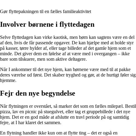
Gør flyttepakningen til en fælles familieaktivitet
Involver børnene i flyttedagen
Selve flyttedagen kan virke kaotisk, men børn kan sagtens være en del
af den, hvis de får passende opgaver. De kan hjælpe med at holde styr
på kasser, tørre hylder af, eller tage billeder af det gamle hjem som et
minde. Det giver dem en følelse af at være med i overgangen – ikke
bare som tilskuere, men som aktive deltagere.
Når I ankommer til det nye hjem, kan børnene være med til at pakke
deres værelse ud først. Det skaber tryghed og gør, at de hurtigt føler sig
hjemme.
Fejr den nye begyndelse
Når flytningen er overstået, så marker det som en fælles milepæl. Bestil
pizza, lav en picnic på stuegulvet, eller tag et gruppebillede i det nye
hjem. Det er en god måde at afslutte en travl periode på og samtidig
fejre, at I har klaret det sammen.
En flytning handler ikke kun om at flytte ting – det er også en