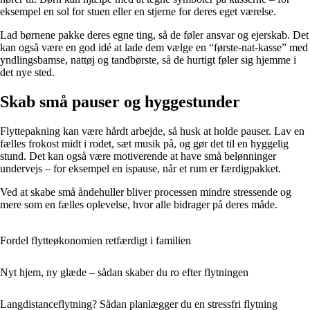
eksempel en sol for stuen eller en stjerne for deres eget værelse.
Lad børnene pakke deres egne ting, så de føler ansvar og ejerskab. Det
kan også være en god idé at lade dem vælge en “første-nat-kasse” med
yndlingsbamse, nattøj og tandbørste, så de hurtigt føler sig hjemme i
det nye sted.
Skab små pauser og hyggestunder
Flyttepakning kan være hårdt arbejde, så husk at holde pauser. Lav en
fælles frokost midt i rodet, sæt musik på, og gør det til en hyggelig
stund. Det kan også være motiverende at have små belønninger
undervejs – for eksempel en ispause, når et rum er færdigpakket.
Ved at skabe små åndehuller bliver processen mindre stressende og
mere som en fælles oplevelse, hvor alle bidrager på deres måde.
Fordel flytteøkonomien retfærdigt i familien
Nyt hjem, ny glæde – sådan skaber du ro efter flytningen
Langdistanceflytning? Sådan planlægger du en stressfri flytning