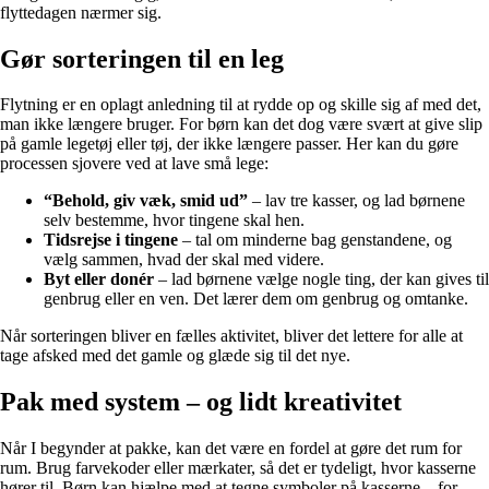
flyttedagen nærmer sig.
Gør sorteringen til en leg
Flytning er en oplagt anledning til at rydde op og skille sig af med det,
man ikke længere bruger. For børn kan det dog være svært at give slip
på gamle legetøj eller tøj, der ikke længere passer. Her kan du gøre
processen sjovere ved at lave små lege:
“Behold, giv væk, smid ud”
– lav tre kasser, og lad børnene
selv bestemme, hvor tingene skal hen.
Tidsrejse i tingene
– tal om minderne bag genstandene, og
vælg sammen, hvad der skal med videre.
Byt eller donér
– lad børnene vælge nogle ting, der kan gives til
genbrug eller en ven. Det lærer dem om genbrug og omtanke.
Når sorteringen bliver en fælles aktivitet, bliver det lettere for alle at
tage afsked med det gamle og glæde sig til det nye.
Pak med system – og lidt kreativitet
Når I begynder at pakke, kan det være en fordel at gøre det rum for
rum. Brug farvekoder eller mærkater, så det er tydeligt, hvor kasserne
hører til. Børn kan hjælpe med at tegne symboler på kasserne – for