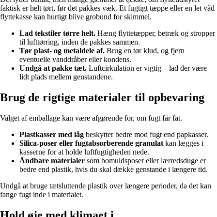
faktisk er helt tørt, før det pakkes væk. Et fugtigt tæppe eller en let våd
flyttekasse kan hurtigt blive grobund for skimmel.
Lad tekstiler tørre helt.
Hæng flyttetæpper, betræk og stropper
til lufttørring, inden de pakkes sammen.
Tør plast- og metaldele af.
Brug en tør klud, og fjern
eventuelle vanddråber eller kondens.
Undgå at pakke tæt.
Luftcirkulation er vigtig – lad der være
lidt plads mellem genstandene.
Brug de rigtige materialer til opbevaring
Valget af emballage kan være afgørende for, om fugt får fat.
Plastkasser med låg
beskytter bedre mod fugt end papkasser.
Silica-poser eller fugtabsorberende granulat
kan lægges i
kasserne for at holde luftfugtigheden nede.
Åndbare materialer
som bomuldsposer eller lærredsduge er
bedre end plastik, hvis du skal dække genstande i længere tid.
Undgå at bruge tætsluttende plastik over længere perioder, da det kan
fange fugt inde i materialet.
Hold øje med klimaet i