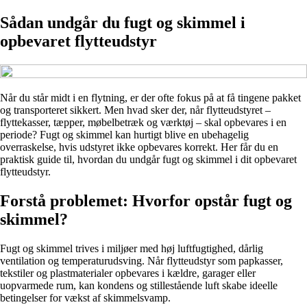
Sådan undgår du fugt og skimmel i
opbevaret flytteudstyr
Når du står midt i en flytning, er der ofte fokus på at få tingene pakket
og transporteret sikkert. Men hvad sker der, når flytteudstyret –
flyttekasser, tæpper, møbelbetræk og værktøj – skal opbevares i en
periode? Fugt og skimmel kan hurtigt blive en ubehagelig
overraskelse, hvis udstyret ikke opbevares korrekt. Her får du en
praktisk guide til, hvordan du undgår fugt og skimmel i dit opbevaret
flytteudstyr.
Forstå problemet: Hvorfor opstår fugt og
skimmel?
Fugt og skimmel trives i miljøer med høj luftfugtighed, dårlig
ventilation og temperaturudsving. Når flytteudstyr som papkasser,
tekstiler og plastmaterialer opbevares i kældre, garager eller
uopvarmede rum, kan kondens og stillestående luft skabe ideelle
betingelser for vækst af skimmelsvamp.