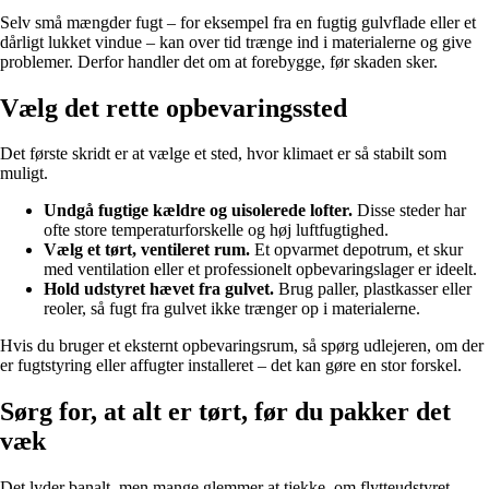
Selv små mængder fugt – for eksempel fra en fugtig gulvflade eller et
dårligt lukket vindue – kan over tid trænge ind i materialerne og give
problemer. Derfor handler det om at forebygge, før skaden sker.
Vælg det rette opbevaringssted
Det første skridt er at vælge et sted, hvor klimaet er så stabilt som
muligt.
Undgå fugtige kældre og uisolerede lofter.
Disse steder har
ofte store temperaturforskelle og høj luftfugtighed.
Vælg et tørt, ventileret rum.
Et opvarmet depotrum, et skur
med ventilation eller et professionelt opbevaringslager er ideelt.
Hold udstyret hævet fra gulvet.
Brug paller, plastkasser eller
reoler, så fugt fra gulvet ikke trænger op i materialerne.
Hvis du bruger et eksternt opbevaringsrum, så spørg udlejeren, om der
er fugtstyring eller affugter installeret – det kan gøre en stor forskel.
Sørg for, at alt er tørt, før du pakker det
væk
Det lyder banalt, men mange glemmer at tjekke, om flytteudstyret