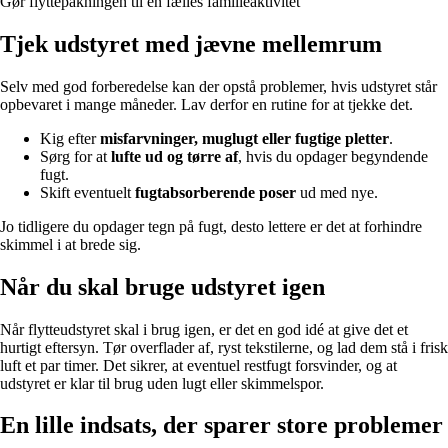
Gør flyttepakningen til en fælles familieaktivitet
Tjek udstyret med jævne mellemrum
Selv med god forberedelse kan der opstå problemer, hvis udstyret står
opbevaret i mange måneder. Lav derfor en rutine for at tjekke det.
Kig efter
misfarvninger, muglugt eller fugtige pletter
.
Sørg for at
lufte ud og tørre af
, hvis du opdager begyndende
fugt.
Skift eventuelt
fugtabsorberende poser
ud med nye.
Jo tidligere du opdager tegn på fugt, desto lettere er det at forhindre
skimmel i at brede sig.
Når du skal bruge udstyret igen
Når flytteudstyret skal i brug igen, er det en god idé at give det et
hurtigt eftersyn. Tør overflader af, ryst tekstilerne, og lad dem stå i frisk
luft et par timer. Det sikrer, at eventuel restfugt forsvinder, og at
udstyret er klar til brug uden lugt eller skimmelspor.
En lille indsats, der sparer store problemer