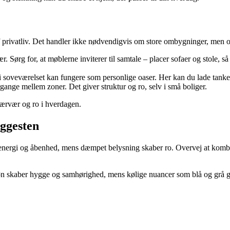
privatliv. Det handler ikke nødvendigvis om store ombygninger, men o
. Sørg for, at møblerne inviterer til samtale – placer sofaer og stole, s
d i soveværelset kan fungere som personlige oaser. Her kan du lade tanke
ergange mellem zoner. Det giver struktur og ro, selv i små boliger.
 nærvær og ro i hverdagen.
yggesten
r energi og åbenhed, mens dæmpet belysning skaber ro. Overvej at kombin
øn skaber hygge og samhørighed, mens kølige nuancer som blå og grå giv