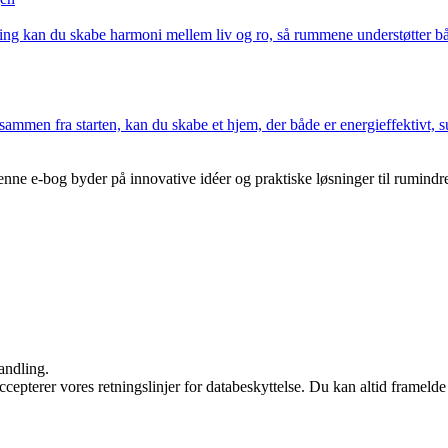
ing kan du skabe harmoni mellem liv og ro, så rummene understøtter båd
ammen fra starten, kan du skabe et hjem, der både er energieffektivt, 
nne e-bog byder på innovative idéer og praktiske løsninger til rumindre
andling.
ccepterer vores retningslinjer for databeskyttelse. Du kan altid frameld