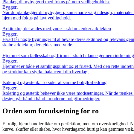
Planlæg dit nybyggeri med fokus på nem vedligeholdelse
Byggeri
Når du planlægger dit nybyggeri, kan smarte valg i design, materialer o
hjem med fokus på lavt vedligehold.
Arkitektur, der ældes med ynde – sådan tænker arkitekten
Byggeri
Hvad får nogle bygninger til at bevare deres skønhed og relevans genne
skabe arkitektur, der ældes med ynde.
Hjemmet som fællesskab og frirum – skab balance gennem indretnin
Byggeri
Hjemmet er både et samlingspunkt og et fristed. Med den rette indretn
og struktur kan styrke balancen i din hverdag.
Isolering og æstetik: To sider af samme boligforbedring
Byggeri
Isolering og æstetik behøver ikke være modsætninger. Når de tænkes s
design går hånd i hånd i moderne boligforbedringer.
Orden som forudsætning for ro
Et roligt hjem handler ikke om perfektion, men om overskuelighed. Når t
kurve, skuffer eller skabe, hvor hverdagsrod hurtigt kan gemmes væk