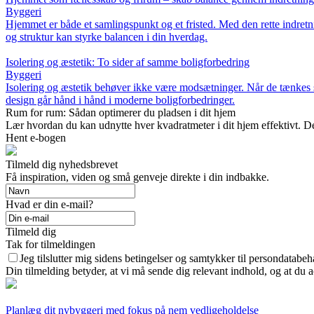
Byggeri
Hjemmet er både et samlingspunkt og et fristed. Med den rette indretn
og struktur kan styrke balancen i din hverdag.
Isolering og æstetik: To sider af samme boligforbedring
Byggeri
Isolering og æstetik behøver ikke være modsætninger. Når de tænkes s
design går hånd i hånd i moderne boligforbedringer.
Rum for rum: Sådan optimerer du pladsen i dit hjem
Lær hvordan du kan udnytte hver kvadratmeter i dit hjem effektivt. De
Hent e-bogen
Tilmeld dig nyhedsbrevet
Få inspiration, viden og små genveje direkte i din indbakke.
Hvad er din e-mail?
Tilmeld dig
Tak for tilmeldingen
Jeg tilslutter mig sidens betingelser og samtykker til persondatabeh
Din tilmelding betyder, at vi må sende dig relevant indhold, og at du a
Planlæg dit nybyggeri med fokus på nem vedligeholdelse