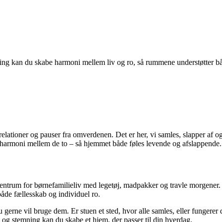
ing kan du skabe harmoni mellem liv og ro, så rummene understøtter båd
relationer og pauser fra omverdenen. Det er her, vi samles, slapper af 
 harmoni mellem de to – så hjemmet både føles levende og afslappende.
centrum for børnefamilieliv med legetøj, madpakker og travle morgener. I
åde fællesskab og individuel ro.
gerne vil bruge dem. Er stuen et sted, hvor alle samles, eller funger
 og stemning kan du skabe et hjem, der passer til din hverdag.