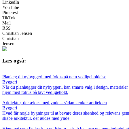
LinkedIn
YouTube
Pinterest
TikTok
Mail
RSS
Christian Jensen
Christian
Jensen
Læs også:
Planlæg dit nybyggeri med fokus på nem vedligeholdelse
Byggeri
Når du planlægger dit nybyggeri, kan smarte valg i design, materialer o
hjem med fokus på lavt vedligehold.
Arkitektur, der ældes med ynde – sådan tænker arkitekten
Byggeri
Hvad får nogle bygninger til at bevare deres skønhed og relevans genne
skabe arkitektur, der ældes med ynde.
Hjemmet som fællesskab og frirum – skab balance gennem indretnin