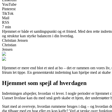
YouTube
Pinterest
TikTok
Mail
RSS
7 min
Hjemmet er både et samlingspunkt og et fristed. Med den rette indretn
og struktur kan styrke balancen i din hverdag.
Christian Jensen
Christian
Jensen
Hjemmet er mere end blot et sted at bo – det er rammen om vores liv, 
frirum let tippe. En gennemtænkt indretning kan hjælpe med at skabe
Hjemmet som spejl af hverdagen
Indretningen afspejler, hvordan vi lever. I nogle perioder er hjemmet 
Uanset livsfase kan du med små greb skabe et hjem, der understøtter b
Start med at overveje, hvordan rummene bruges i dag – og hvordan du 
dig tilbage med en bog eller en kop kaffe? Ved at tænke over funktion