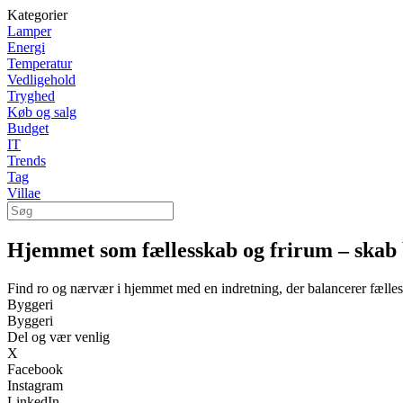
Kategorier
Lamper
Energi
Temperatur
Vedligehold
Tryghed
Køb og salg
Budget
IT
Trends
Tag
Villae
Hjemmet som fællesskab og frirum – skab
Find ro og nærvær i hjemmet med en indretning, der balancerer fælle
Byggeri
Byggeri
Del og vær venlig
X
Facebook
Instagram
LinkedIn