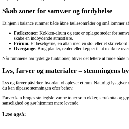
Skab zoner for samvær og fordybelse
Et hjem i balance rummer både åbne fællesområder og små lommer af 
Fælleszoner
: Køkken-alrum og stue er oplagte steder for samvær
skabe en indbydende atmosfære.
Frirum
: Et læsehjørne, en altan med en stol eller et skrivebor
Overgange
: Brug planter, reoler eller tæpper til at markere ov
Når rummene har tydelige funktioner, bliver det lettere at finde både
Lys, farver og materialer – stemningens b
Lys og farver påvirker, hvordan vi oplever et rum. Naturligt lys give
du kan tilpasse stemningen efter behov.
Farver kan bruges strategisk: varme toner som okker, terrakotta og gr
sanselighed og gør hjemmet mere levende.
Læs også: