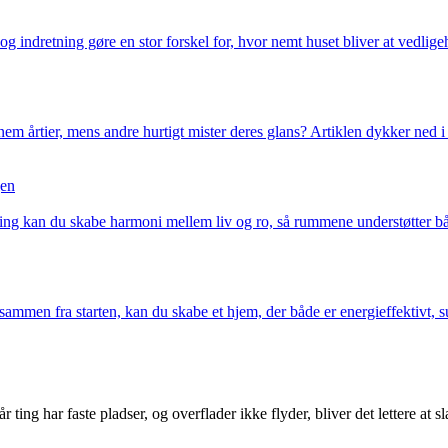
g indretning gøre en stor forskel for, hvor nemt huset bliver at vedlige
m årtier, mens andre hurtigt mister deres glans? Artiklen dykker ned i 
gen
ing kan du skabe harmoni mellem liv og ro, så rummene understøtter båd
ammen fra starten, kan du skabe et hjem, der både er energieffektivt, 
ing har faste pladser, og overflader ikke flyder, bliver det lettere at s
.