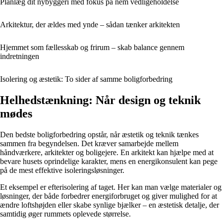
Planlæg dit nybyggeri med fokus på nem vedligeholdelse
Arkitektur, der ældes med ynde – sådan tænker arkitekten
Hjemmet som fællesskab og frirum – skab balance gennem
indretningen
Isolering og æstetik: To sider af samme boligforbedring
Helhedstænkning: Når design og teknik
mødes
Den bedste boligforbedring opstår, når æstetik og teknik tænkes
sammen fra begyndelsen. Det kræver samarbejde mellem
håndværkere, arkitekter og boligejere. En arkitekt kan hjælpe med at
bevare husets oprindelige karakter, mens en energikonsulent kan pege
på de mest effektive isoleringsløsninger.
Et eksempel er efterisolering af taget. Her kan man vælge materialer og
løsninger, der både forbedrer energiforbruget og giver mulighed for at
ændre loftshøjden eller skabe synlige bjælker – en æstetisk detalje, der
samtidig øger rummets oplevede størrelse.