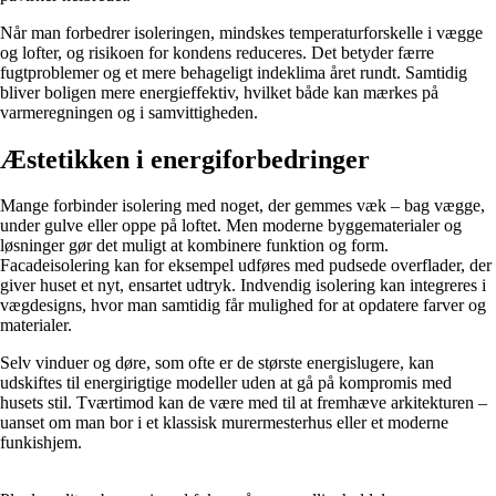
Når man forbedrer isoleringen, mindskes temperaturforskelle i vægge
og lofter, og risikoen for kondens reduceres. Det betyder færre
fugtproblemer og et mere behageligt indeklima året rundt. Samtidig
bliver boligen mere energieffektiv, hvilket både kan mærkes på
varmeregningen og i samvittigheden.
Æstetikken i energiforbedringer
Mange forbinder isolering med noget, der gemmes væk – bag vægge,
under gulve eller oppe på loftet. Men moderne byggematerialer og
løsninger gør det muligt at kombinere funktion og form.
Facadeisolering kan for eksempel udføres med pudsede overflader, der
giver huset et nyt, ensartet udtryk. Indvendig isolering kan integreres i
vægdesigns, hvor man samtidig får mulighed for at opdatere farver og
materialer.
Selv vinduer og døre, som ofte er de største energislugere, kan
udskiftes til energirigtige modeller uden at gå på kompromis med
husets stil. Tværtimod kan de være med til at fremhæve arkitekturen –
uanset om man bor i et klassisk murermesterhus eller et moderne
funkishjem.