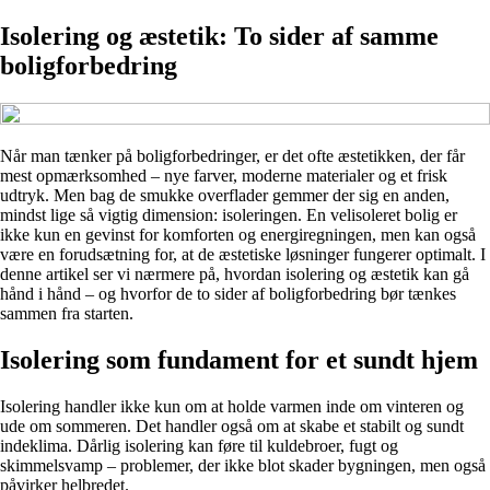
Isolering og æstetik: To sider af samme
boligforbedring
Når man tænker på boligforbedringer, er det ofte æstetikken, der får
mest opmærksomhed – nye farver, moderne materialer og et frisk
udtryk. Men bag de smukke overflader gemmer der sig en anden,
mindst lige så vigtig dimension: isoleringen. En velisoleret bolig er
ikke kun en gevinst for komforten og energiregningen, men kan også
være en forudsætning for, at de æstetiske løsninger fungerer optimalt. I
denne artikel ser vi nærmere på, hvordan isolering og æstetik kan gå
hånd i hånd – og hvorfor de to sider af boligforbedring bør tænkes
sammen fra starten.
Isolering som fundament for et sundt hjem
Isolering handler ikke kun om at holde varmen inde om vinteren og
ude om sommeren. Det handler også om at skabe et stabilt og sundt
indeklima. Dårlig isolering kan føre til kuldebroer, fugt og
skimmelsvamp – problemer, der ikke blot skader bygningen, men også
påvirker helbredet.