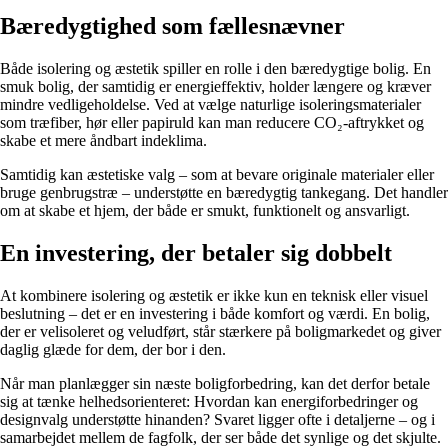
Bæredygtighed som fællesnævner
Både isolering og æstetik spiller en rolle i den bæredygtige bolig. En
smuk bolig, der samtidig er energieffektiv, holder længere og kræver
mindre vedligeholdelse. Ved at vælge naturlige isoleringsmaterialer
som træfiber, hør eller papiruld kan man reducere CO₂-aftrykket og
skabe et mere åndbart indeklima.
Samtidig kan æstetiske valg – som at bevare originale materialer eller
bruge genbrugstræ – understøtte en bæredygtig tankegang. Det handler
om at skabe et hjem, der både er smukt, funktionelt og ansvarligt.
En investering, der betaler sig dobbelt
At kombinere isolering og æstetik er ikke kun en teknisk eller visuel
beslutning – det er en investering i både komfort og værdi. En bolig,
der er velisoleret og veludført, står stærkere på boligmarkedet og giver
daglig glæde for dem, der bor i den.
Når man planlægger sin næste boligforbedring, kan det derfor betale
sig at tænke helhedsorienteret: Hvordan kan energiforbedringer og
designvalg understøtte hinanden? Svaret ligger ofte i detaljerne – og i
samarbejdet mellem de fagfolk, der ser både det synlige og det skjulte.