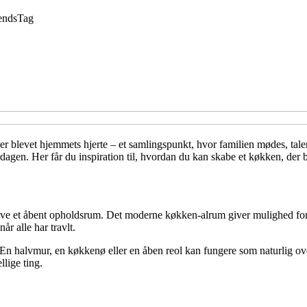
ends
Tag
et er blevet hjemmets hjerte – et samlingspunkt, hvor familien mødes, 
rdagen. Her får du inspiration til, hvordan du kan skabe et køkken, der 
 blive et åbent opholdsrum. Det moderne køkken-alrum giver mulighed fo
r alle har travlt.
halvmur, en køkkenø eller en åben reol kan fungere som naturlig over
lige ting.