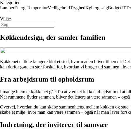
Kategorier
Lamper
Energi
Temperatur
Vedligehold
Tryghed
Køb og salg
Budget
IT
Tr
Villae
Køkkendesign, der samler familien
Køkkenet er ikke længere blot et sted, hvor maden bliver tilberedt. D
kan derfor gøre en stor forskel for, hvordan vi bruger tid sammen i hve
Fra arbejdsrum til opholdsrum
I mange hjem er køkkenet gået fra at være et lukket arbejdsrum til at
Når rummene flyder sammen, bliver det lettere at være sammen – også nå
Overvej, hvordan du kan skabe sammenhæng mellem køkken og stue. En 
skabe et miljø, hvor man kan være sammen – også når man laver forskel
Indretning, der inviterer til samvær