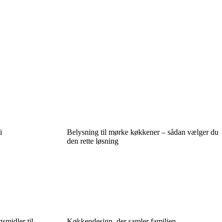
i
Belysning til mørke køkkener – sådan vælger du
den rette løsning
smidler til
Køkkendesign, der samler familien