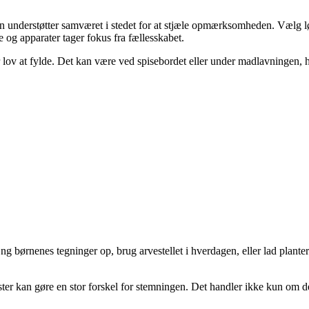
en understøtter samværet i stedet for at stjæle opmærksomheden. Vælg lø
og apparater tager fokus fra fællesskabet.
 lov at fylde. Det kan være ved spisebordet eller under madlavningen, hv
ng børnenes tegninger op, brug arvestellet i hverdagen, eller lad plante
mster kan gøre en stor forskel for stemningen. Det handler ikke kun om