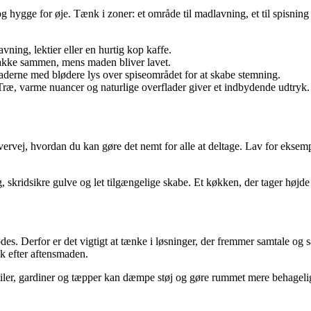
g hygge for øje. Tænk i zoner: et område til madlavning, et til spisnin
ning, lektier eller en hurtig kop kaffe.
nakke sammen, mens maden bliver lavet.
laderne med blødere lys over spiseområdet for at skabe stemning.
Træ, varme nuancer og naturlige overflader giver et indbydende udtryk.
vej, hvordan du kan gøre det nemt for alle at deltage. Lav for eksempel
ridsikre gulve og let tilgængelige skabe. Et køkken, der tager højde fo
ødes. Derfor er det vigtigt at tænke i løsninger, der fremmer samtale og
k efter aftensmaden.
iler, gardiner og tæpper kan dæmpe støj og gøre rummet mere behageligt