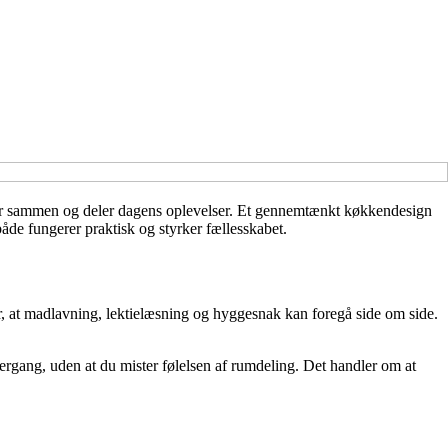
taler sammen og deler dagens oplevelser. Et gennemtænkt køkkendesign
både fungerer praktisk og styrker fællesskabet.
r, at madlavning, lektielæsning og hyggesnak kan foregå side om side.
gang, uden at du mister følelsen af rumdeling. Det handler om at