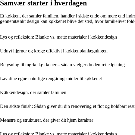
Samvær starter i hverdagen
Et køkken, der samler familien, handler i sidste ende om mere end in
gennemtænkt design kan køkkenet blive det sted, hvor familielivet fold
Lys og refleksion: Blanke vs. matte materialer i køkkendesign
Udnyt hjørner og kroge effektivt i køkkenplanlægningen
Belysning til mørke køkkener – sådan vælger du den rette løsning
Lav dine egne naturlige rengøringsmidler til køkkenet
Køkkendesign, der samler familien
Den sidste finish: Sådan giver du din renovering et flot og holdbart resu
Mønstre og strukturer, der giver dit hjem karakter
Lys og refleksion: Blanke vs. matte materialer i køkkendesign