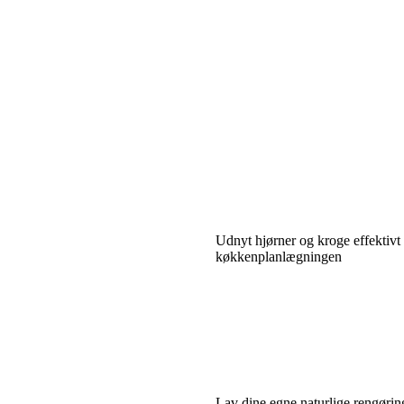
Udnyt hjørner og kroge effektivt 
køkkenplanlægningen
Lav dine egne naturlige rengøring