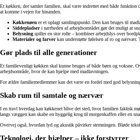
Et køkken, der samler familien, skal være indrettet med både funktion o
at komme i vejen for hinanden.
Køkkenøen
er et oplagt samlingspunkt. Den kan bruges til madlav
Siddepladser
i nærheden af arbejdsområdet gør det muligt at s
Belysning
spiller en stor rolle – kombiner arbejdslys over bordp
Materialer og farver
kan understøtte følelsen af ro og nærvær. 
Gør plads til alle generationer
Et familievenligt køkken skal kunne bruges af både børn og voksne. Over
arbejdsområde, hvor de kan hjælpe med madlavningen.
For ældre familiemedlemmer kan det være en fordel med god belysning, sk
Skab rum til samtale og nærvær
I en travl hverdag kan køkkenet blive det sted, hvor familien faktisk m
langs væggen kan skabe en hyggelig krog til morgenkaffen eller en sna
Overvej også, hvordan lyd og akustik påvirker stemningen. Bløde tekst
Teknologi, der hjælper – ikke forstyrrer